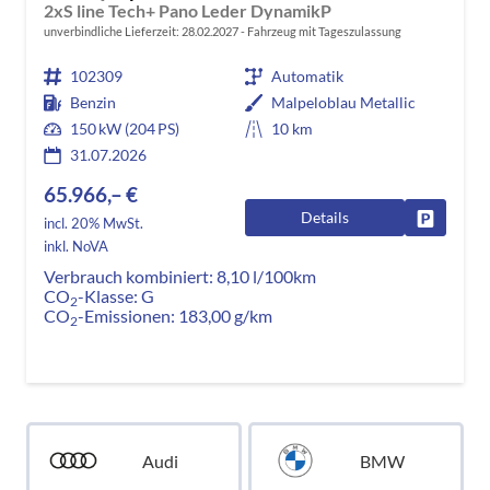
2xS line Tech+ Pano Leder DynamikP
unverbindliche Lieferzeit:
28.02.2027
Fahrzeug mit Tageszulassung
102309
Automatik
Benzin
Malpeloblau Metallic
150 kW (204 PS)
10 km
31.07.2026
65.966,– €
Details
Fahrzeug
incl. 20% MwSt.
inkl. NoVA
Verbrauch kombiniert:
8,10 l/100km
CO
-Klasse:
G
2
CO
-Emissionen:
183,00 g/km
2
Audi
BMW
Alle
Alle