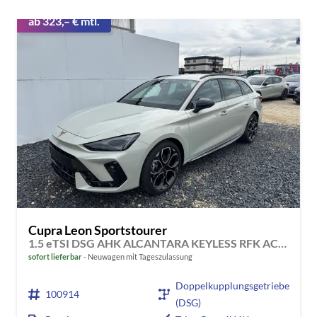
ab 323,– € mtl.
Cupra Leon Sportstourer
1.5 eTSI DSG AHK ALCANTARA KEYLESS RFK ACC PDC SHZ
sofort lieferbar
Neuwagen mit Tageszulassung
Doppelkupplungsgetriebe
100914
(DSG)