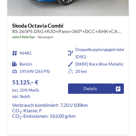
Skoda Octavia Combi
RS 265PS DSG HUD+Pano+360°+DCC+AHK+CANTON+Matrix+Alu19+eHeck+GV4
sofort lieferbar
Neuwagen
Doppelkupplungsgetriebe
96481
(DSG)
Benzin
[8X8X] Race Blue Metallic
195 kW (265 PS)
20 km
51.125,– €
Details
Fahrzeug
incl. 20% MwSt.
inkl. NoVA
Verbrauch kombiniert:
7,20 l/100km
CO
-Klasse:
F
2
CO
-Emissionen:
163,00 g/km
2