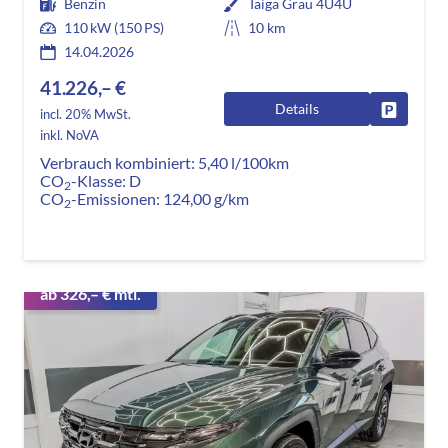
Benzin
Taiga Grau 4U4U
110 kW (150 PS)
10 km
14.04.2026
41.226,– €
Details
Fahrzeug
incl. 20% MwSt.
inkl. NoVA
Verbrauch kombiniert:
5,40 l/100km
CO
-Klasse:
D
2
CO
-Emissionen:
124,00 g/km
2
ab 326,– € mtl.