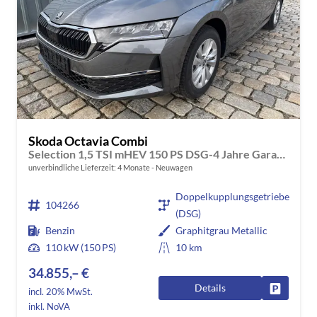
Skoda Octavia Combi
Selection 1,5 TSI mHEV 150 PS DSG-4 Jahre Garantie-Anhängerkupplung schwenkbar-PDC vorne und hinten-Sitzheizung-Smart Link
unverbindliche Lieferzeit:
4 Monate
Neuwagen
Doppelkupplungsgetriebe
104266
(DSG)
Benzin
Graphitgrau Metallic
110 kW (150 PS)
10 km
34.855,– €
Details
Fahrzeug
incl. 20% MwSt.
inkl. NoVA