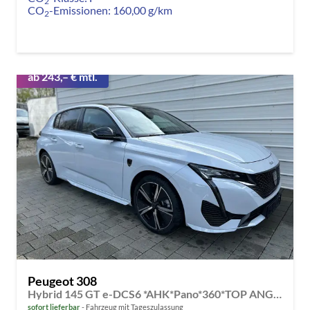
2
CO
-Emissionen:
160,00 g/km
2
ab 243,– € mtl.
Peugeot 308
Hybrid 145 GT e-DCS6 *AHK*Pano*360*TOP ANGEBOT
sofort lieferbar
Fahrzeug mit Tageszulassung