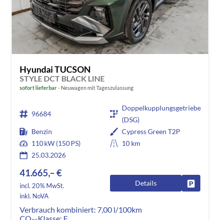
Hyundai TUCSON
STYLE DCT BLACK LINE
sofort lieferbar
Neuwagen mit Tageszulassung
Doppelkupplungsgetriebe
96684
(DSG)
Benzin
Cypress Green T2P
110 kW (150 PS)
10 km
25.03.2026
41.665,– €
Details
Fahrzeug
incl. 20% MwSt.
inkl. NoVA
Verbrauch kombiniert:
7,00 l/100km
CO
-Klasse:
F