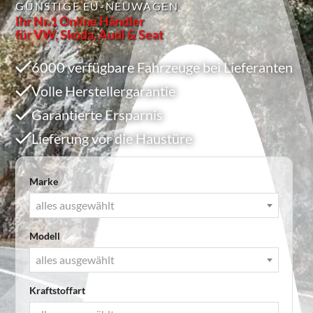
GÜNSTIGE EU-NEUWAGEN
Ihr Nr.1 Online Händler
für VW, Skoda, Audi & Seat
6000 verfügbare Fahrzeuge bei Lieferanten
Volle Herstellergarantie
Garantierte Ersparnis
Lieferung vor die Haustüre
Marke
alles ausgewählt
Modell
alles ausgewählt
Kraftstoffart