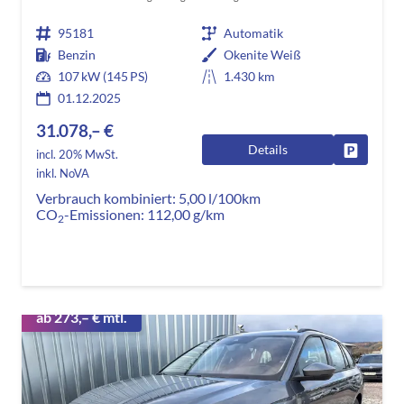
95181
Automatik
Benzin
Okenite Weiß
107 kW (145 PS)
1.430 km
01.12.2025
31.078,– €
Details
Fahrzeug
incl. 20% MwSt.
inkl. NoVA
Verbrauch kombiniert:
5,00 l/100km
CO
-Emissionen:
112,00 g/km
2
ab 273,– € mtl.