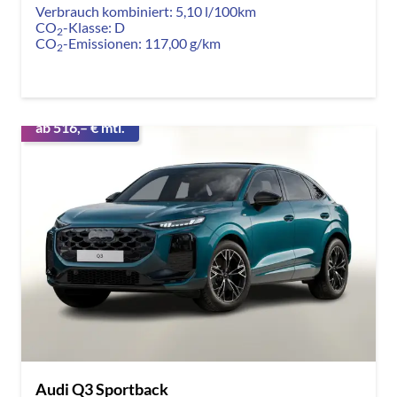
Verbrauch kombiniert:
5,10 l/100km
CO
-Klasse:
D
2
CO
-Emissionen:
117,00 g/km
2
ab 516,– € mtl.
Audi Q3 Sportback