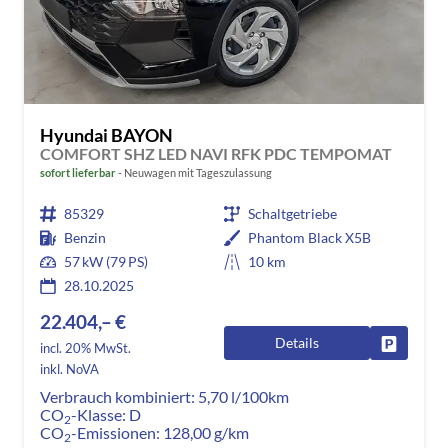
Hyundai BAYON
COMFORT SHZ LED NAVI RFK PDC TEMPOMAT
sofort lieferbar
Neuwagen mit Tageszulassung
85329
Schaltgetriebe
Benzin
Phantom Black X5B
57 kW (79 PS)
10 km
28.10.2025
22.404,– €
Details
Fahrzeug
incl. 20% MwSt.
inkl. NoVA
Verbrauch kombiniert:
5,70 l/100km
CO
-Klasse:
D
2
CO
-Emissionen:
128,00 g/km
2