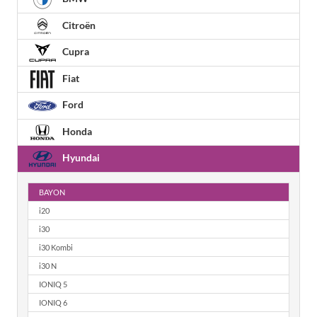
Citroën
Cupra
Fiat
Ford
Honda
Hyundai
BAYON
i20
i30
i30 Kombi
i30 N
IONIQ 5
IONIQ 6