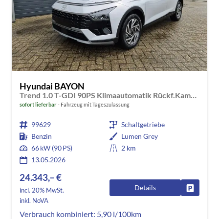
Hyundai BAYON
Trend 1.0 T-GDI 90PS Klimaautomatik Rückf.Kamera Parksensoren Sitzheizung Lenkradheizung Bluetooth Touchscreen Tempomat Apple CarPlay + Android Auto 16"LM
sofort lieferbar
Fahrzeug mit Tageszulassung
99629
Schaltgetriebe
Benzin
Lumen Grey
66 kW (90 PS)
2 km
13.05.2026
24.343,– €
Details
Fahrzeug
incl. 20% MwSt.
inkl. NoVA
Verbrauch kombiniert:
5,90 l/100km