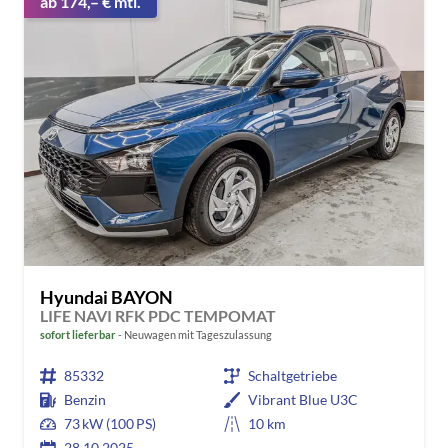
ab 174,– € mtl.
Hyundai BAYON
LIFE NAVI RFK PDC TEMPOMAT
sofort lieferbar
Neuwagen mit Tageszulassung
85332
Schaltgetriebe
Benzin
Vibrant Blue U3C
73 kW (100 PS)
10 km
28.10.2025