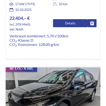
57 kW (79 PS)
10 km
10.10.2025
22.404,– €
Details
Fahrzeug
incl. 20% MwSt.
inkl. NoVA
Verbrauch kombiniert:
5,70 l/100km
CO
-Klasse:
D
2
CO
-Emissionen:
128,00 g/km
2
ab 175,– € mtl.