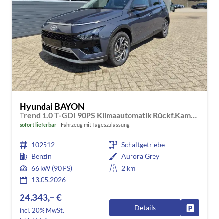
Hyundai BAYON
Trend 1.0 T-GDI 90PS Klimaautomatik Rückf.Kamera Parksensoren Sitzheizung Lenkradheizung Bluetooth Touchscreen Tempomat Apple CarPlay + Android Auto 16"LM
sofort lieferbar
Fahrzeug mit Tageszulassung
102512
Schaltgetriebe
Benzin
Aurora Grey
66 kW (90 PS)
2 km
13.05.2026
24.343,– €
Details
Fahrzeug
incl. 20% MwSt.