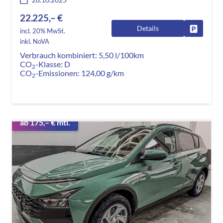
22.225,– €
Details
Fahrzeug
incl. 20% MwSt.
inkl. NoVA
Verbrauch kombiniert:
5,50 l/100km
CO
-Klasse:
D
2
CO
-Emissionen:
124,00 g/km
2
ab 175,– € mtl.