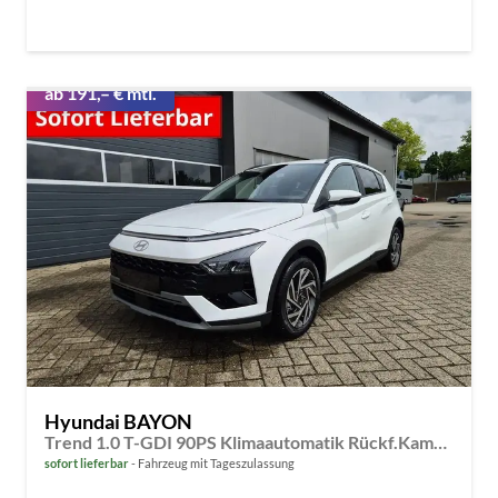
ab 191,– € mtl.
Hyundai BAYON
Trend 1.0 T-GDI 90PS Klimaautomatik Rückf.Kamera Parksensoren Sitzheizung Lenkradheizung Bluetooth Touchscreen Tempomat Apple CarPlay + Android Auto 16"LM
sofort lieferbar
Fahrzeug mit Tageszulassung