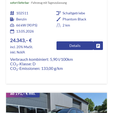
sofort lieferbar
Fahrzeug mit Tageszulassung
102511
Schaltgetriebe
Benzin
Phantom Black
66 kW (90 PS)
2 km
13.05.2026
24.343,– €
Details
Fahrzeug
incl. 20% MwSt.
inkl. NoVA
Verbrauch kombiniert:
5,90 l/100km
CO
-Klasse:
D
2
CO
-Emissionen:
133,00 g/km
2
ab 191,– € mtl.