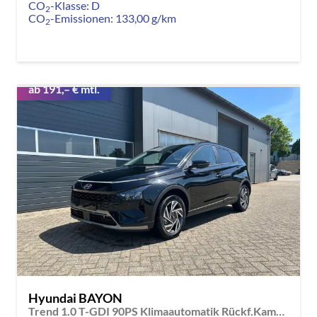
CO
-Klasse:
D
2
CO
-Emissionen:
133,00 g/km
2
ab 191,– € mtl.
Hyundai BAYON
Trend 1.0 T-GDI 90PS Klimaautomatik Rückf.Kamera Parksensoren Sitzheizung Lenkradheizung Bluetooth Touchscreen Tempomat Apple CarPlay + Android Auto 16"LM