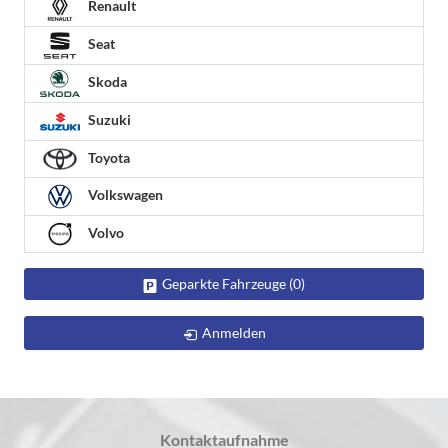
Renault
Seat
Skoda
Suzuki
Toyota
Volkswagen
Volvo
Geparkte Fahrzeuge (
0
)
Anmelden
Kontaktaufnahme