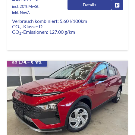
Details
Fahrzeug
incl. 20% MwSt.
inkl. NoVA
Verbrauch kombiniert:
5,60 l/100km
CO
-Klasse:
D
2
CO
-Emissionen:
127,00 g/km
2
ab 174,– € mtl.