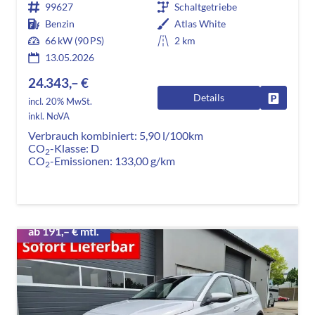
99627
Schaltgetriebe
Benzin
Atlas White
66 kW (90 PS)
2 km
13.05.2026
24.343,– €
Details
Fahrzeug
incl. 20% MwSt.
inkl. NoVA
Verbrauch kombiniert:
5,90 l/100km
CO
-Klasse:
D
2
CO
-Emissionen:
133,00 g/km
2
ab 191,– € mtl.