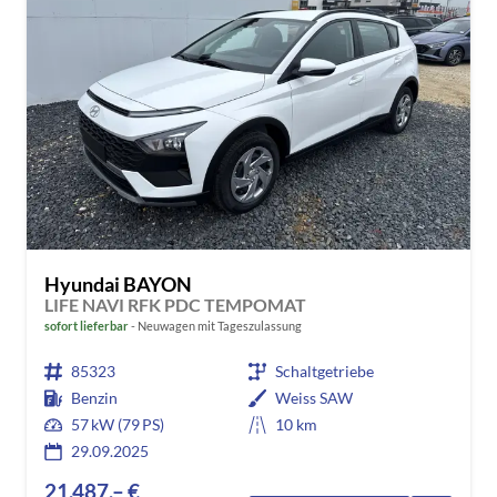
Hyundai BAYON
LIFE NAVI RFK PDC TEMPOMAT
sofort lieferbar
Neuwagen mit Tageszulassung
85323
Schaltgetriebe
Benzin
Weiss SAW
57 kW (79 PS)
10 km
29.09.2025
21.487,– €