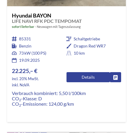
Hyundai BAYON
LIFE NAVI RFK PDC TEMPOMAT
sofort lieferbar
Neuwagen mit Tageszulassung
85331
Schaltgetriebe
Benzin
Dragon Red WR7
73 kW (100 PS)
10 km
19.09.2025
22.225,– €
Details
Fahrzeug
incl. 20% MwSt.
inkl. NoVA
Verbrauch kombiniert:
5,50 l/100km
CO
-Klasse:
D
2
CO
-Emissionen:
124,00 g/km
2