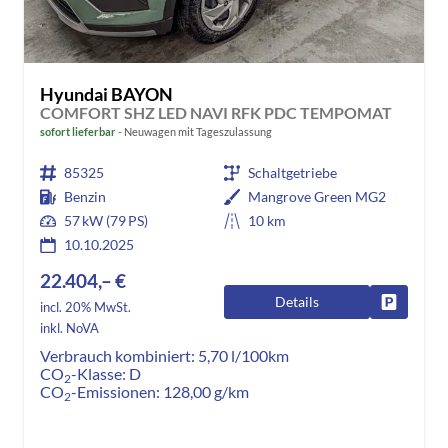
Hyundai BAYON
COMFORT SHZ LED NAVI RFK PDC TEMPOMAT
sofort lieferbar
Neuwagen mit Tageszulassung
85325
Schaltgetriebe
Benzin
Mangrove Green MG2
57 kW (79 PS)
10 km
10.10.2025
22.404,– €
Details
Fahrzeug
incl. 20% MwSt.
inkl. NoVA
Verbrauch kombiniert:
5,70 l/100km
CO
-Klasse:
D
2
CO
-Emissionen:
128,00 g/km
2