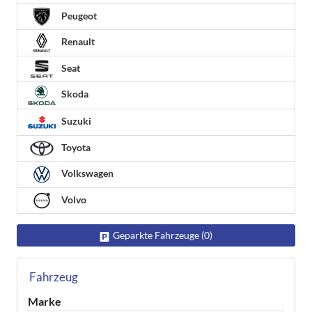
Peugeot
Renault
Seat
Skoda
Suzuki
Toyota
Volkswagen
Volvo
Geparkte Fahrzeuge (
0
)
Fahrzeug
Marke