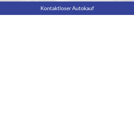
Kontaktloser Autokauf
Nur nach telefonischer Vereinbarung!
Rufen Sie an
+43 699 12871490
Wie können wir Ihnen helfen?
Anmelden
Impressum
Datenschutz
AGB
Cookie-Einstellungen