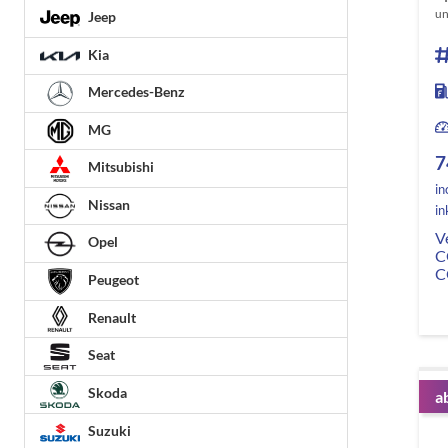
un
Jeep
Kia
Mercedes-Benz
MG
7
Mitsubishi
in
Nissan
in
V
Opel
C
C
Peugeot
Renault
Seat
Skoda
a
Suzuki