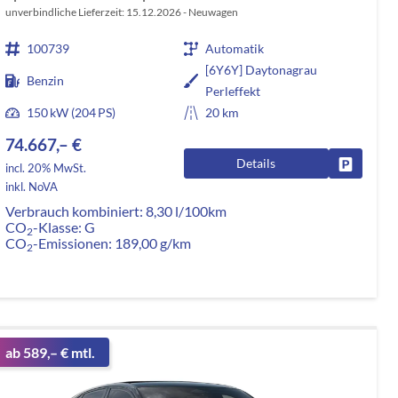
unverbindliche Lieferzeit:
15.12.2026
Neuwagen
100739
Automatik
[6Y6Y] Daytonagrau
Benzin
Perleffekt
150 kW (204 PS)
20 km
74.667,– €
Details
rken
Fahrzeug
incl. 20% MwSt.
inkl. NoVA
Verbrauch kombiniert:
8,30 l/100km
CO
-Klasse:
G
2
CO
-Emissionen:
189,00 g/km
2
ab 589,– € mtl.