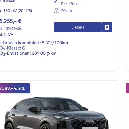
Benzin
Perleffekt
150 kW (204 PS)
20 km
5.255,– €
Details
Fahrzeug pa
cl. 20% MwSt.
kl. NoVA
erbrauch kombiniert:
8,30 l/100km
O
-Klasse:
G
2
O
-Emissionen:
189,00 g/km
2
b 589,– € mtl.