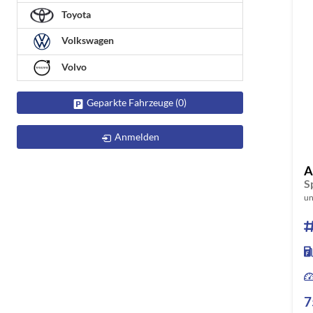
Toyota
Volkswagen
Volvo
Geparkte Fahrzeuge (
0
)
Anmelden
A
un
7