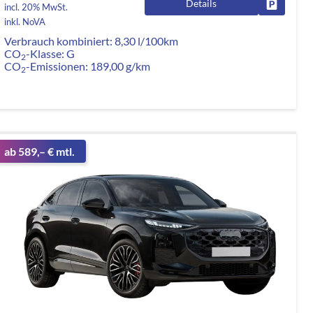
Details
rken
Fahrzeug
incl. 20% MwSt.
inkl. NoVA
Verbrauch kombiniert:
8,30 l/100km
CO
-Klasse:
G
2
CO
-Emissionen:
189,00 g/km
2
ab 589,– € mtl.