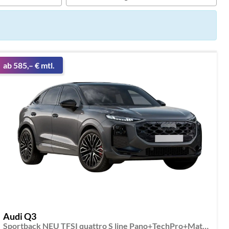
ab 585,– € mtl.
Audi Q3
Sportback NEU TFSI quattro S line Pano+TechPro+Matrix+AHK+HUD+Alu20+KlimaPlus+DCC+SONOS