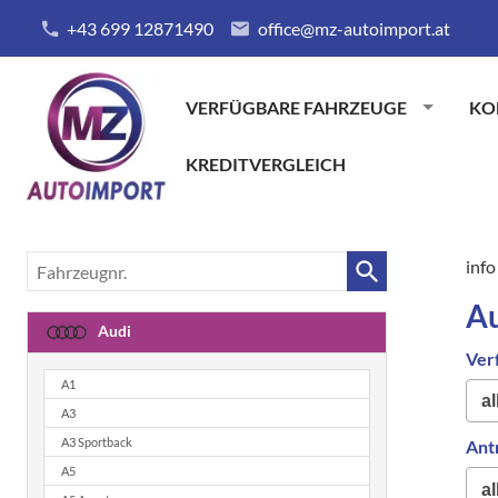
+43 699 12871490
office@mz-autoimport.at
VERFÜGBARE FAHRZEUGE
KO
KREDITVERGLEICH
Fahrzeugnr.
info
A
Audi
Ver
A1
A3
A3 Sportback
Ant
A5