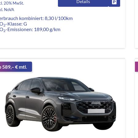
Details
Fahrzeug pa
cl. 20% MwSt.
kl. NoVA
erbrauch kombiniert:
8,30 l/100km
O
-Klasse:
G
2
O
-Emissionen:
189,00 g/km
2
b 589,– € mtl.