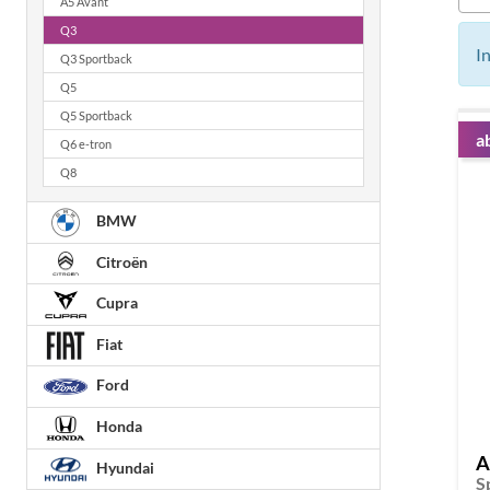
A5 Avant
Q3
I
Q3 Sportback
Q5
Q5 Sportback
a
Q6 e-tron
Q8
BMW
Citroën
Cupra
Fiat
Ford
Honda
A
Hyundai