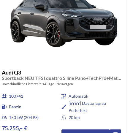
Audi Q3
Sportback NEU TFSI quattro S line Pano+TechPro+Matrix+AHK+HUD+Alu20+KlimaPlus+DCC+SONOS
unverbindliche Lieferzeit:
14 Tage
Neuwagen
100741
Automatik
[6Y6Y] Daytonagrau
Benzin
Perleffekt
150 kW (204 PS)
20 km
75.255,– €