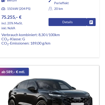
Benzin
Perleffekt
150 kW (204 PS)
20 km
75.255,– €
Details
rken
Fahrzeug
incl. 20% MwSt.
inkl. NoVA
Verbrauch kombiniert:
8,30 l/100km
CO
-Klasse:
G
2
CO
-Emissionen:
189,00 g/km
2
ab 589,– € mtl.