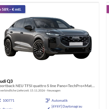
b 589,– € mtl.
udi Q3
Sportback NEU TFSI quattro S line Pano+TechPro+Matrix+AHK+HUD+Alu20+KlimaPlus+DCC+SONOS
verbindliche Lieferzeit:
15.11.2026
Neuwagen
100771
Automatik
[6Y6Y] Daytonagrau