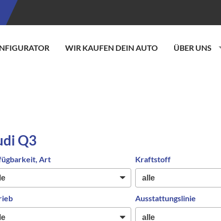
NFIGURATOR
WIR KAUFEN DEIN AUTO
ÜBER UNS
udi Q3
fügbarkeit, Art
Kraftstoff
rieb
Ausstattungslinie