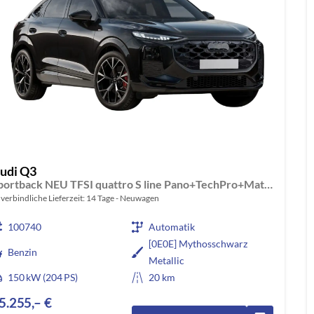
udi Q3
Sportback NEU TFSI quattro S line Pano+TechPro+Matrix+AHK+HUD+Alu20+KlimaPlus+DCC+SONOS
verbindliche Lieferzeit:
14 Tage
Neuwagen
100740
Automatik
[0E0E] Mythosschwarz
Benzin
Metallic
150 kW (204 PS)
20 km
5.255,– €