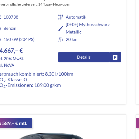
verbindliche Lieferzeit:
14 Tage
Neuwagen
100738
Automatik
[0E0E] Mythosschwarz
Benzin
Metallic
150 kW (204 PS)
20 km
4.667,– €
Details
Fahrzeug pa
cl. 20% MwSt.
kl. NoVA
erbrauch kombiniert:
8,30 l/100km
O
-Klasse:
G
2
O
-Emissionen:
189,00 g/km
2
b 589,– € mtl.