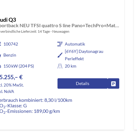
udi Q3
Sportback NEU TFSI quattro S line Pano+TechPro+Matrix+AHK+HUD+Alu20+KlimaPlus+DCC+SONOS
verbindliche Lieferzeit:
14 Tage
Neuwagen
100742
Automatik
[6Y6Y] Daytonagrau
Benzin
Perleffekt
150 kW (204 PS)
20 km
5.255,– €
Details
Fahrzeug pa
cl. 20% MwSt.
kl. NoVA
erbrauch kombiniert:
8,30 l/100km
O
-Klasse:
G
2
O
-Emissionen:
189,00 g/km
2