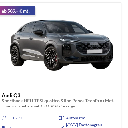
ab 589,– € mtl.
Audi Q3
Sportback NEU TFSI quattro S line Pano+TechPro+Matrix+AHK+HUD+Alu20+KlimaPlus+DCC+SONOS
unverbindliche Lieferzeit:
15.11.2026
Neuwagen
100772
Automatik
[6Y6Y] Daytonagrau