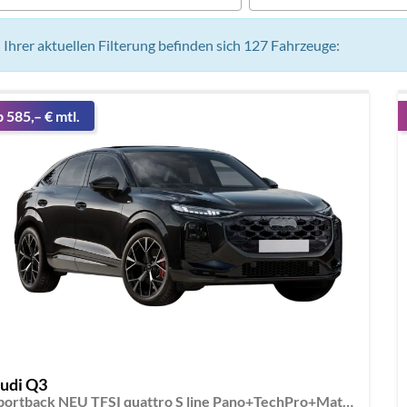
n Ihrer aktuellen Filterung befinden sich
127
Fahrzeuge:
b 585,– € mtl.
udi Q3
Sportback NEU TFSI quattro S line Pano+TechPro+Matrix+AHK+HUD+Alu20+KlimaPlus+DCC+SONOS