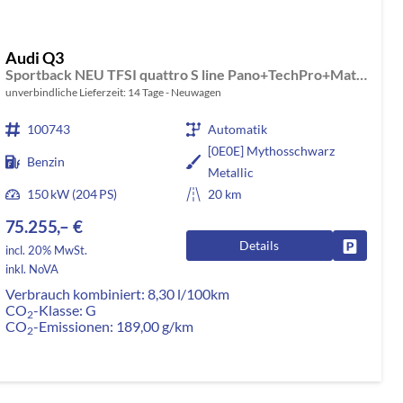
Audi Q3
Sportback NEU TFSI quattro S line Pano+TechPro+Matrix+AHK+HUD+Alu20+KlimaPlus+DCC+SONOS
unverbindliche Lieferzeit:
14 Tage
Neuwagen
100743
Automatik
[0E0E] Mythosschwarz
Benzin
Metallic
150 kW (204 PS)
20 km
75.255,– €
Details
rken
Fahrzeug
incl. 20% MwSt.
inkl. NoVA
Verbrauch kombiniert:
8,30 l/100km
CO
-Klasse:
G
2
CO
-Emissionen:
189,00 g/km
2