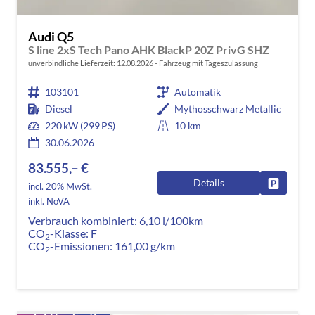
Audi Q5
S line 2xS Tech Pano AHK BlackP 20Z PrivG SHZ
unverbindliche Lieferzeit:
12.08.2026
Fahrzeug mit Tageszulassung
103101
Automatik
Diesel
Mythosschwarz Metallic
220 kW (299 PS)
10 km
30.06.2026
83.555,– €
Details
Fahrzeug
incl. 20% MwSt.
inkl. NoVA
Verbrauch kombiniert:
6,10 l/100km
CO
-Klasse:
F
2
CO
-Emissionen:
161,00 g/km
2