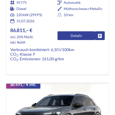
95775
Automatik
Diesel
Mythosschwarz Metallic
220 kW (299 PS)
10 km
31.07.2026
86.811,– €
Details
Fahrzeug
incl. 20% MwSt.
inkl. NoVA
Verbrauch kombiniert:
6,10 l/100km
CO
-Klasse:
F
2
CO
-Emissionen:
161,00 g/km
2
ab 691,– € mtl.