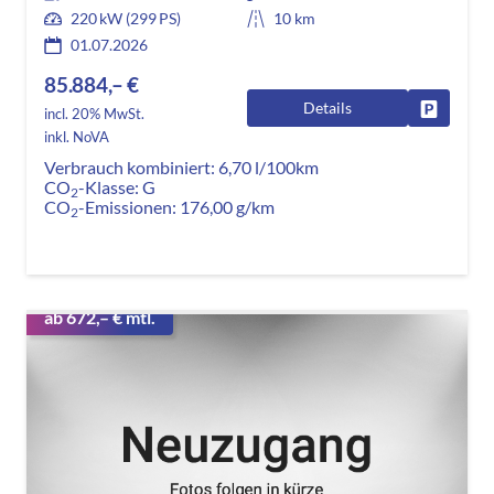
220 kW (299 PS)
10 km
01.07.2026
85.884,– €
Details
Fahrzeug
incl. 20% MwSt.
inkl. NoVA
Verbrauch kombiniert:
6,70 l/100km
CO
-Klasse:
G
2
CO
-Emissionen:
176,00 g/km
2
ab 672,– € mtl.