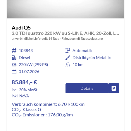
Audi Q5
3.0 TDI quattro 220 kW qu S-LINE, AHK, 20-Zoll, Leder, B&O, experience plus, sofort
unverbindliche Lieferzeit:
14 Tage
Fahrzeug mit Tageszulassung
103843
Automatik
Diesel
Distriktgrün Metallic
220 kW (299 PS)
10 km
01.07.2026
85.884,– €
Details
Fahrzeug
incl. 20% MwSt.
inkl. NoVA
Verbrauch kombiniert:
6,70 l/100km
CO
-Klasse:
G
2
CO
-Emissionen:
176,00 g/km
2