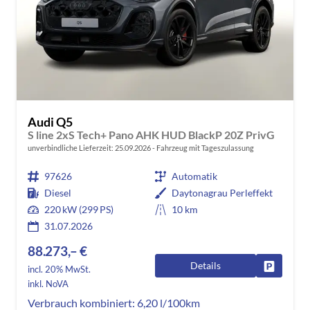
Audi Q5
S line 2xS Tech+ Pano AHK HUD BlackP 20Z PrivG
unverbindliche Lieferzeit:
25.09.2026
Fahrzeug mit Tageszulassung
97626
Automatik
Diesel
Daytonagrau Perleffekt
220 kW (299 PS)
10 km
31.07.2026
88.273,– €
Details
Fahrzeug
incl. 20% MwSt.
inkl. NoVA
Verbrauch kombiniert:
6,20 l/100km