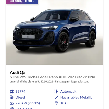
ab 665,– € mtl.
Audi Q5
S line 2xS Tech+ Leder Pano AHK 20Z BlackP Priv
unverbindliche Lieferzeit:
30.10.2026
Fahrzeug mit Tageszulassung
95774
Automatik
Diesel
Navarrablau Metallic
220 kW (299 PS)
10 km
31.07.2026