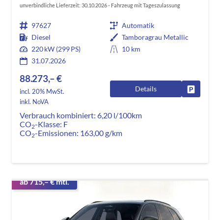
unverbindliche Lieferzeit:
30.10.2026
Fahrzeug mit Tageszulassung
97627
Automatik
Diesel
Tamboragrau Metallic
220 kW (299 PS)
10 km
31.07.2026
88.273,– €
Details
Fahrzeug
incl. 20% MwSt.
inkl. NoVA
Verbrauch kombiniert:
6,20 l/100km
CO
-Klasse:
F
2
CO
-Emissionen:
163,00 g/km
2
ab 715,– € mtl.