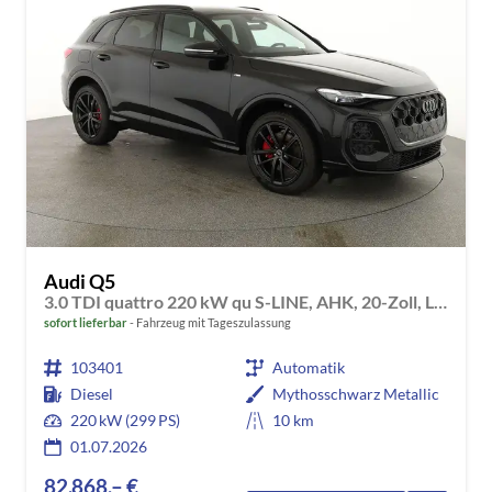
Audi Q5
3.0 TDI quattro 220 kW qu S-LINE, AHK, 20-Zoll, Leder, B&O, experience plus, sofort
sofort lieferbar
Fahrzeug mit Tageszulassung
103401
Automatik
Diesel
Mythosschwarz Metallic
220 kW (299 PS)
10 km
01.07.2026
82.868,– €