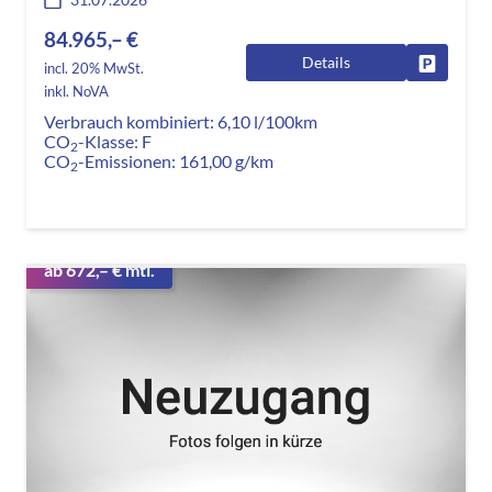
84.965,– €
Details
Fahrzeug
incl. 20% MwSt.
inkl. NoVA
Verbrauch kombiniert:
6,10 l/100km
CO
-Klasse:
F
2
CO
-Emissionen:
161,00 g/km
2
ab 672,– € mtl.