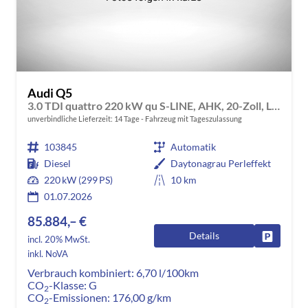
Audi Q5
3.0 TDI quattro 220 kW qu S-LINE, AHK, 20-Zoll, Leder, B&O, experience plus, sofort
unverbindliche Lieferzeit:
14 Tage
Fahrzeug mit Tageszulassung
103845
Automatik
Diesel
Daytonagrau Perleffekt
220 kW (299 PS)
10 km
01.07.2026
85.884,– €
Details
Fahrzeug
incl. 20% MwSt.
inkl. NoVA
Verbrauch kombiniert:
6,70 l/100km
CO
-Klasse:
G
2
CO
-Emissionen:
176,00 g/km
2