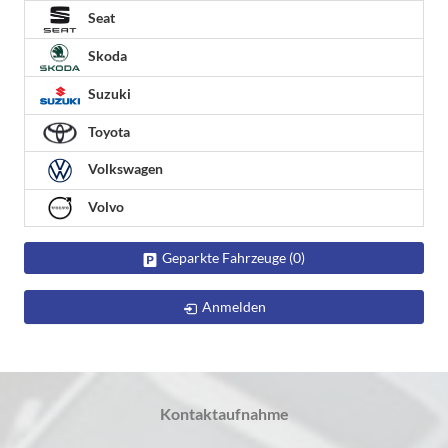
Seat
Skoda
Suzuki
Toyota
Volkswagen
Volvo
Geparkte Fahrzeuge (
0
)
Anmelden
Kontaktaufnahme