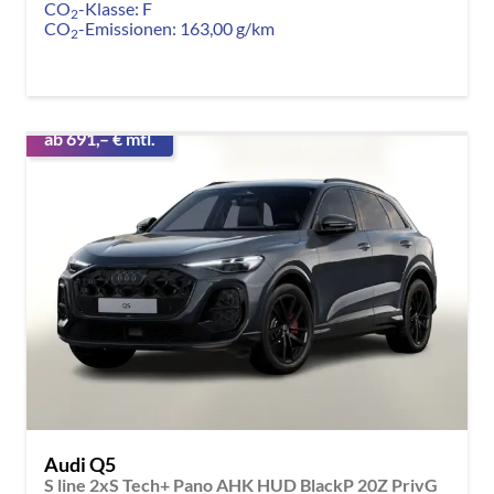
CO
-Klasse:
F
2
CO
-Emissionen:
163,00 g/km
2
ab 691,– € mtl.
Audi Q5
S line 2xS Tech+ Pano AHK HUD BlackP 20Z PrivG