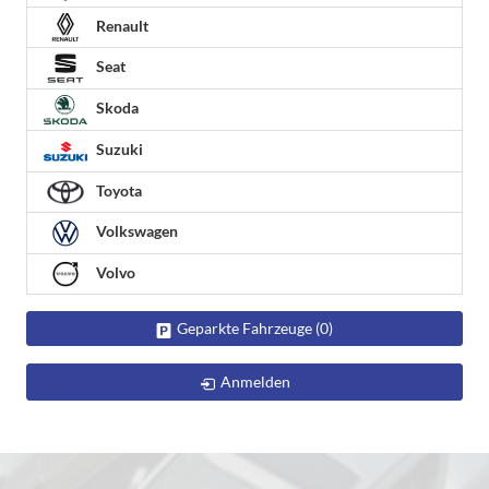
Renault
Seat
Skoda
Suzuki
Toyota
Volkswagen
Volvo
Geparkte Fahrzeuge (
0
)
Anmelden