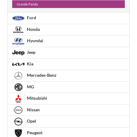
Grande Panda
Ford
Honda
Hyundai
Jeep
Kia
Mercedes-Benz
MG
Mitsubishi
Nissan
Opel
Peugeot