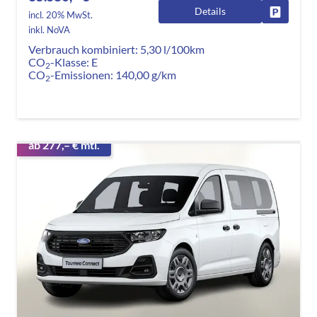
Details
Fahrzeug
incl. 20% MwSt.
inkl. NoVA
Verbrauch kombiniert:
5,30 l/100km
CO
-Klasse:
E
2
CO
-Emissionen:
140,00 g/km
2
ab 277,– € mtl.