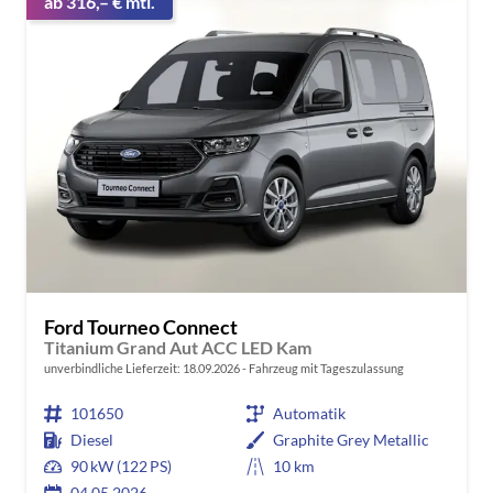
ab 316,– € mtl.
Ford Tourneo Connect
Titanium Grand Aut ACC LED Kam
unverbindliche Lieferzeit:
18.09.2026
Fahrzeug mit Tageszulassung
101650
Automatik
Diesel
Graphite Grey Metallic
90 kW (122 PS)
10 km
04.05.2026