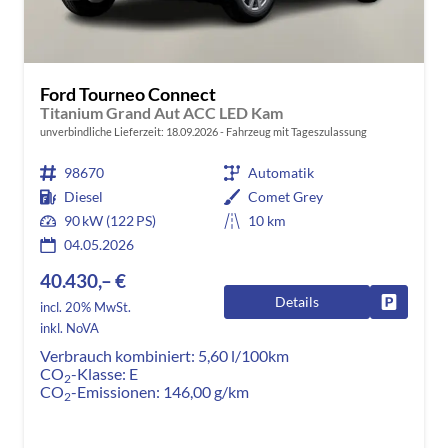
Ford Tourneo Connect
Titanium Grand Aut ACC LED Kam
unverbindliche Lieferzeit:
18.09.2026
Fahrzeug mit Tageszulassung
98670
Automatik
Diesel
Comet Grey
90 kW (122 PS)
10 km
04.05.2026
40.430,– €
Details
Fahrzeug
incl. 20% MwSt.
inkl. NoVA
Verbrauch kombiniert:
5,60 l/100km
CO
-Klasse:
E
2
CO
-Emissionen:
146,00 g/km
2