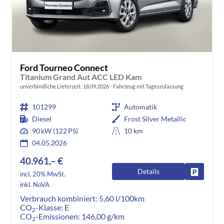
Ford Tourneo Connect
Titanium Grand Aut ACC LED Kam
unverbindliche Lieferzeit:
18.09.2026
Fahrzeug mit Tageszulassung
101299
Automatik
Diesel
Frost Silver Metallic
90 kW (122 PS)
10 km
04.05.2026
40.961,– €
Details
Fahrzeug
incl. 20% MwSt.
inkl. NoVA
Verbrauch kombiniert:
5,60 l/100km
CO
-Klasse:
E
2
CO
-Emissionen:
146,00 g/km
2