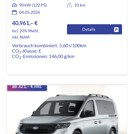
90 kW (122 PS)
10 km
04.05.2026
40.961,– €
Details
Fahrzeug
incl. 20% MwSt.
inkl. NoVA
Verbrauch kombiniert:
5,60 l/100km
CO
-Klasse:
E
2
CO
-Emissionen:
146,00 g/km
2
ab 321,– € mtl.