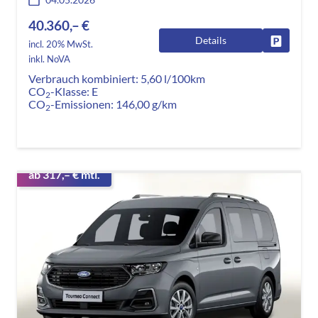
40.360,– €
Details
Fahrzeug
incl. 20% MwSt.
inkl. NoVA
Verbrauch kombiniert:
5,60 l/100km
CO
-Klasse:
E
2
CO
-Emissionen:
146,00 g/km
2
ab 317,– € mtl.