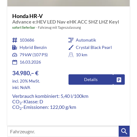
Honda HR-V
Advance e:HEV LED Nav eHK ACC SHZ LHZ Keyl
sofort lieferbar
Fahrzeug mit Tageszulassung
103686
Automatik
Hybrid Benzin
Crystal Black Pearl
79 kW (107 PS)
10 km
16.03.2026
34.980,– €
Details
Fahrzeug
incl. 20% MwSt.
inkl. NoVA
Verbrauch kombiniert:
5,40 l/100km
CO
-Klasse:
D
2
CO
-Emissionen:
122,00 g/km
2
Fahrzeugnr.