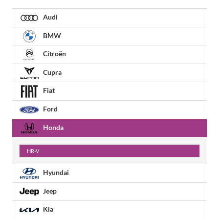
Audi
BMW
Citroën
Cupra
Fiat
Ford
Honda
HR-V
Hyundai
Jeep
Kia