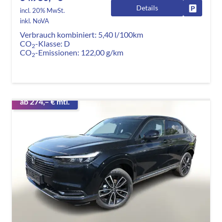
Details
Fahrzeug
incl. 20% MwSt.
inkl. NoVA
Verbrauch kombiniert:
5,40 l/100km
CO
-Klasse:
D
2
CO
-Emissionen:
122,00 g/km
2
ab 274,– € mtl.