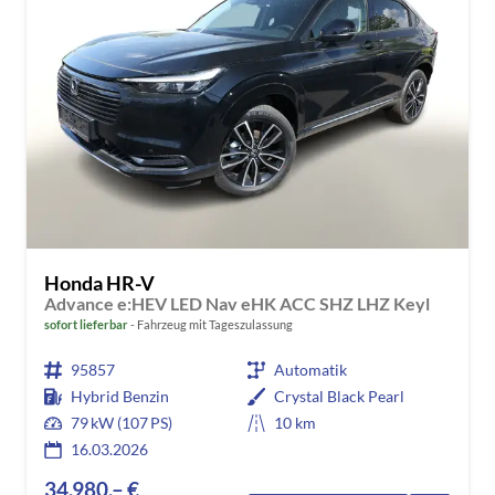
Honda HR-V
Advance e:HEV LED Nav eHK ACC SHZ LHZ Keyl
sofort lieferbar
Fahrzeug mit Tageszulassung
95857
Automatik
Hybrid Benzin
Crystal Black Pearl
79 kW (107 PS)
10 km
16.03.2026
34.980,– €