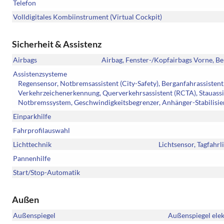
Telefon
Volldigitales Kombiinstrument (Virtual Cockpit)
Sicherheit & Assistenz
Airbags
Airbag, Fenster-/Kopfairbags Vorne, Be
Assistenzsysteme
Regensensor, Notbremsassistent (City-Safety), Berganfahrassiste
Verkehrzeichenerkennung, Querverkehrsassistent (RCTA), Stauass
Notbremssystem, Geschwindigkeitsbegrenzer, Anhänger-Stabilis
Einparkhilfe
Fahrprofilauswahl
Lichttechnik
Lichtsensor, Tagfahr
Pannenhilfe
Start/Stop-Automatik
Außen
Außenspiegel
Außenspiegel elek