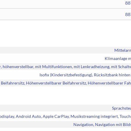
88
88
Mittelar
Klimaanlage m
r, höhenverstellbar, mit Multifunktionen, mit Lenkradheizung, mit Schal
Isofix (Kindersitzbefestigung), Rücksitzbank hinten 
Beifahrersitz, Höhenverstellbarer Beifahrersitz, Höhenverstellbarer Fah
Sprachste
rbdisplay, Android Auto, Apple CarPlay, Musikstreaming integriert, Touc
Navigation, Navigation mit Bil