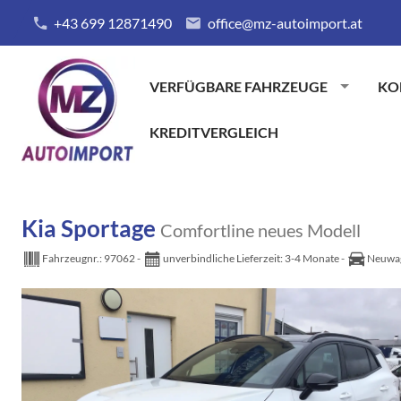
+43 699 12871490
office@mz-autoimport.at
VERFÜGBARE FAHRZEUGE
KO
KREDITVERGLEICH
Kia Sportage
Comfortline neues Modell
Fahrzeugnr.:
97062
unverbindliche Lieferzeit: 3-4 Monate
Neuwa