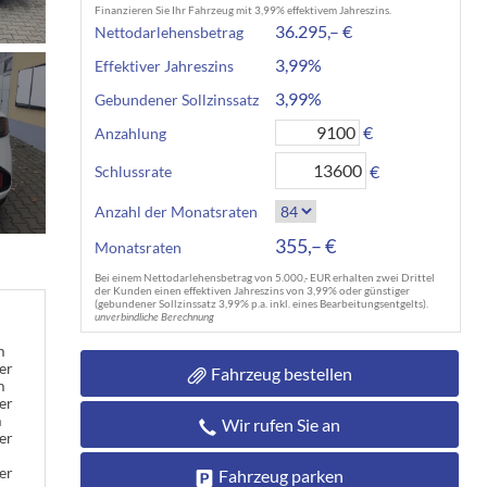
Finanzieren Sie Ihr Fahrzeug mit 3,99% effektivem Jahreszins.
36.295,– €
Nettodarlehensbetrag
3,99%
Effektiver Jahreszins
3,99%
Gebundener Sollzinssatz
€
Anzahlung
€
Schlussrate
Anzahl der Monatsraten
355,– €
Monatsraten
Bei einem Nettodarlehensbetrag von 5.000,- EUR erhalten zwei Drittel
der Kunden einen effektiven Jahreszins von 3,99% oder günstiger
(gebundener Sollzinssatz 3,99% p.a. inkl. eines Bearbeitungsentgelts).
unverbindliche Berechnung
m
er
Fahrzeug bestellen
m
er
m
Wir rufen Sie an
er
er
Fahrzeug parken