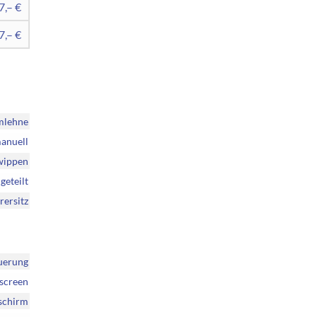
7,– €
7,– €
mlehne
anuell
twippen
geteilt
rersitz
uerung
hscreen
dschirm