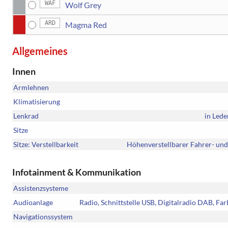
WAF
Wolf Grey
ARD
Magma Red
Allgemeines
Innen
Armlehnen
Klimatisierung
Lenkrad
in Lede
Sitze
Sitze: Verstellbarkeit
Höhenverstellbarer Fahrer- und 
Infotainment & Kommunikation
Assistenzsysteme
Audioanlage
Radio, Schnittstelle USB, Digitalradio DAB, Fa
Navigationssystem