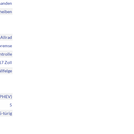
handen
heiben
Allrad
bremse
ntrolle
17 Zoll
llfelge
(PHEV)
5
5-türig