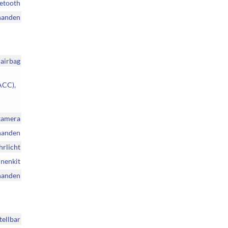
uetooth
handen
rairbag
ACC),
rkamera
handen
hrlicht
nenkit
handen
tellbar