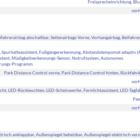
Freisprecheinrichtung, Bl
vor
ifahrerairbag abschaltbar, Seitenairbags Vorne, Vorhangairbag, Beifahre
nt, Spurhalteassistent, Fußgängererkennung, Abstandstempomat adaptiv (
istent, Müdigkeitserkennungs-Sensor, Notrufsystem, Autonomes
ierungs-Programm
Park Distance Control vorne, Park Distance Control hinten, Rückfah
vor
licht, LED-Rückleuchten, LED-Scheinwerfer, Fernlichtassistent, LED-Tagfa
Pan
vor
trisch anklappbar, Außenspiegel beheizbar, Außenspiegel elektrisch vers