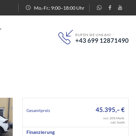
Mo.-Fr.: 9:00–18:00 Uhr
RUFEN SIE UNS AN!
+43 699 12871490
45.395,– €
Gesamtpreis
incl. 20% MwSt.
inkl. NoVA
Finanzierung