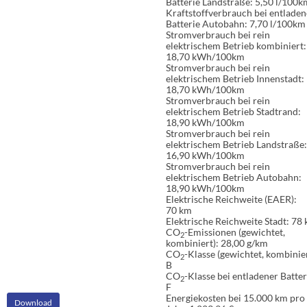
Batterie Landstraße:
5,50 l/100k
Kraftstoffverbrauch bei entladen
Batterie Autobahn:
7,70 l/100km
Stromverbrauch bei rein
elektrischem Betrieb kombiniert:
18,70 kWh/100km
Stromverbrauch bei rein
elektrischem Betrieb Innenstadt:
18,70 kWh/100km
Stromverbrauch bei rein
elektrischem Betrieb Stadtrand:
18,90 kWh/100km
Stromverbrauch bei rein
elektrischem Betrieb Landstraße:
16,90 kWh/100km
Stromverbrauch bei rein
elektrischem Betrieb Autobahn:
18,90 kWh/100km
Elektrische Reichweite (EAER):
70 km
Elektrische Reichweite Stadt:
78 
CO
-Emissionen (gewichtet,
2
kombiniert):
28,00 g/km
CO
-Klasse (gewichtet, kombinier
2
B
CO
-Klasse bei entladener Batter
2
F
Energiekosten bei 15.000 km pro
Download