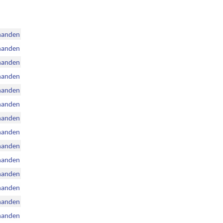
handen
handen
handen
handen
handen
handen
handen
handen
handen
handen
handen
handen
handen
handen