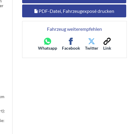
m
er
PDF-Datei, Fahrzeugexposé drucken
Fahrzeug weiterempfehlen
Whatsapp
Facebook
Twitter
Link
km
t):
ie: