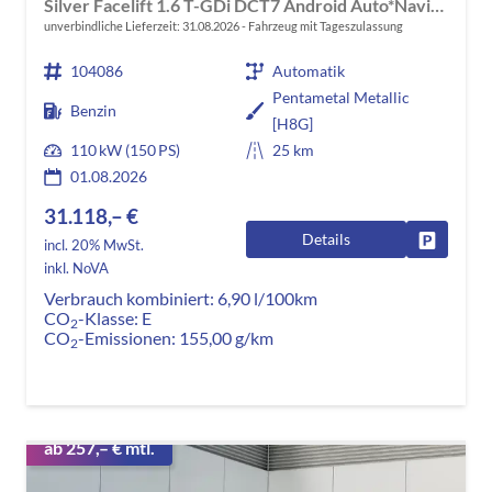
Silver Facelift 1.6 T-GDi DCT7 Android Auto*Navi*SHZ*Kamera*2Z-Klimaauto*PrivacyGlas
unverbindliche Lieferzeit:
31.08.2026
Fahrzeug mit Tageszulassung
104086
Automatik
Pentametal Metallic
Benzin
[H8G]
110 kW (150 PS)
25 km
01.08.2026
31.118,– €
Details
Fahrzeug
incl. 20% MwSt.
inkl. NoVA
Verbrauch kombiniert:
6,90 l/100km
CO
-Klasse:
E
2
CO
-Emissionen:
155,00 g/km
2
ab 257,– € mtl.