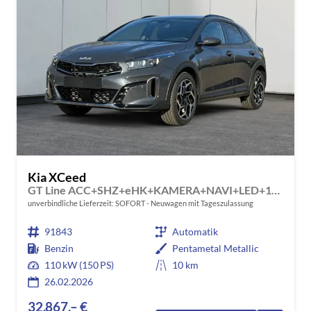
Kia XCeed
GT Line ACC+SHZ+eHK+KAMERA+NAVI+LED+18" ALU
unverbindliche Lieferzeit: SOFORT
Neuwagen mit Tageszulassung
91843
Automatik
Benzin
Pentametal Metallic
110 kW (150 PS)
10 km
26.02.2026
32.867,– €