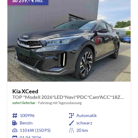
ab 259,– € mtl.
Kia XCeed
TOP *Modell 2026*LED*Navi*PDC*Cam*ACC*18Zoll*
sofort lieferbar
Fahrzeug mit Tageszulassung
100996
Automatik
Benzin
schwarz
110 kW (150 PS)
20 km
01.04.2026