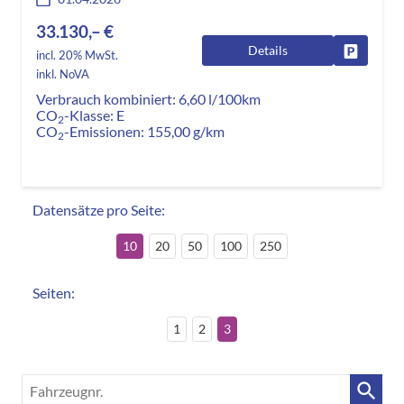
33.130,– €
Details
Fahrzeug
incl. 20% MwSt.
inkl. NoVA
Verbrauch kombiniert:
6,60 l/100km
CO
-Klasse:
E
2
CO
-Emissionen:
155,00 g/km
2
Datensätze pro Seite:
10
20
50
100
250
Seiten:
1
2
3
Fahrzeugnr.