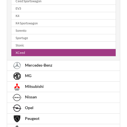
Ceed Sportswagon
EV3
K4
K4 Sportswagon
Sorento
Sportage
Stonic
XCeed
Mercedes-Benz
MG
Mitsubishi
Nissan
Opel
Peugeot