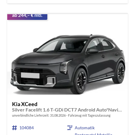
ab 244,– € mtl.
Kia XCeed
Silver Facelift 1.6 T-GDi DCT7 Android Auto*Navi*SHZ*Kamera*2Z-Klimaauto*PrivacyGlas
unverbindliche Lieferzeit:
31.08.2026
Fahrzeug mit Tageszulassung
104084
Automatik
Pentametal Metallic