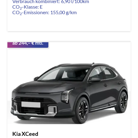
Verbrauch kombiniert:
6,90 l/100km
CO
-Klasse:
E
2
CO
-Emissionen:
155,00 g/km
2
ab 244,– € mtl.
Kia XCeed