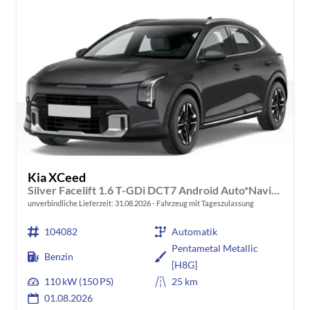
Kia XCeed
Silver Facelift 1.6 T-GDi DCT7 Android Auto*Navi*SHZ*Kamera*2Z-Klimaauto*PrivacyGlas
unverbindliche Lieferzeit:
31.08.2026
Fahrzeug mit Tageszulassung
104082
Automatik
Pentametal Metallic
Benzin
[H8G]
110 kW (150 PS)
25 km
01.08.2026