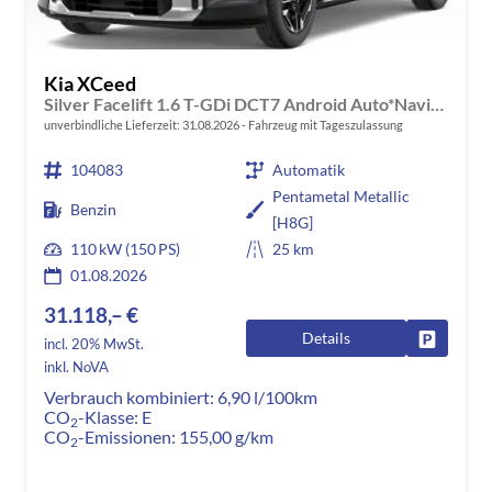
Kia XCeed
Silver Facelift 1.6 T-GDi DCT7 Android Auto*Navi*SHZ*Kamera*2Z-Klimaauto*PrivacyGlas
unverbindliche Lieferzeit:
31.08.2026
Fahrzeug mit Tageszulassung
104083
Automatik
Pentametal Metallic
Benzin
[H8G]
110 kW (150 PS)
25 km
01.08.2026
31.118,– €
Details
Fahrzeug
incl. 20% MwSt.
inkl. NoVA
Verbrauch kombiniert:
6,90 l/100km
CO
-Klasse:
E
2
CO
-Emissionen:
155,00 g/km
2