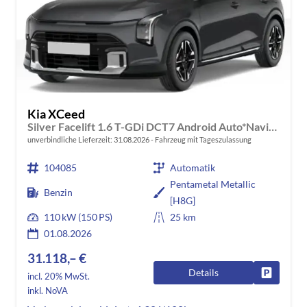
Kia XCeed
Silver Facelift 1.6 T-GDi DCT7 Android Auto*Navi*SHZ*Kamera*2Z-Klimaauto*PrivacyGlas
unverbindliche Lieferzeit:
31.08.2026
Fahrzeug mit Tageszulassung
104085
Automatik
Pentametal Metallic
Benzin
[H8G]
110 kW (150 PS)
25 km
01.08.2026
31.118,– €
Details
Fahrzeug
incl. 20% MwSt.
inkl. NoVA