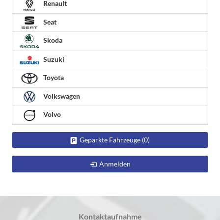
Renault
Seat
Skoda
Suzuki
Toyota
Volkswagen
Volvo
Geparkte Fahrzeuge (
0
)
Anmelden
Kontaktaufnahme