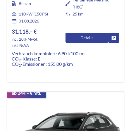
Benzin
[H8G]
110 kW (150 PS)
25 km
01.08.2026
31.118,– €
Details
Fahrzeug
incl. 20% MwSt.
inkl. NoVA
Verbrauch kombiniert:
6,90 l/100km
CO
-Klasse:
E
2
CO
-Emissionen:
155,00 g/km
2
ab 244,– € mtl.