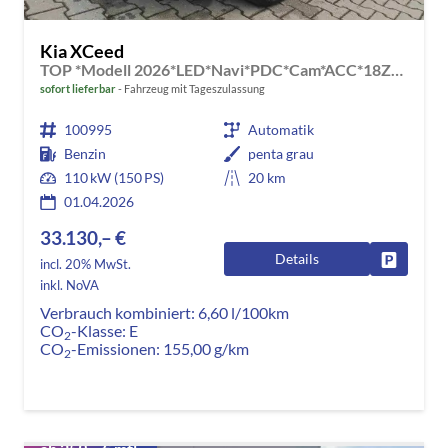
Kia XCeed
TOP *Modell 2026*LED*Navi*PDC*Cam*ACC*18Zoll*
sofort lieferbar
Fahrzeug mit Tageszulassung
100995
Automatik
Benzin
penta grau
110 kW (150 PS)
20 km
01.04.2026
33.130,– €
Details
Fahrzeug
incl. 20% MwSt.
inkl. NoVA
Verbrauch kombiniert:
6,60 l/100km
CO
-Klasse:
E
2
CO
-Emissionen:
155,00 g/km
2