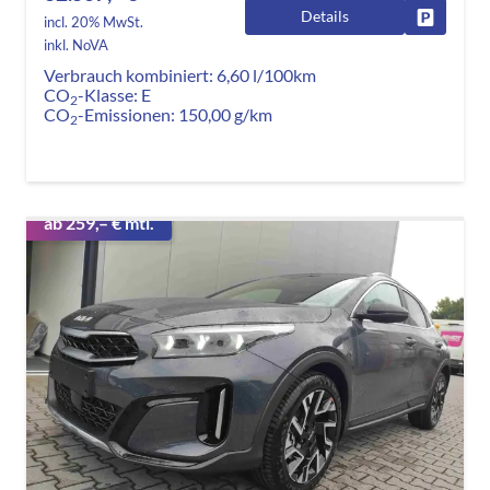
Details
Fahrzeug
incl. 20% MwSt.
inkl. NoVA
Verbrauch kombiniert:
6,60 l/100km
CO
-Klasse:
E
2
CO
-Emissionen:
150,00 g/km
2
ab 259,– € mtl.