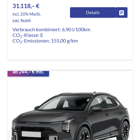
31.118,– €
Details
Fahrzeug
incl. 20% MwSt.
inkl. NoVA
Verbrauch kombiniert:
6,90 l/100km
CO
-Klasse:
E
2
CO
-Emissionen:
155,00 g/km
2
ab 244,– € mtl.