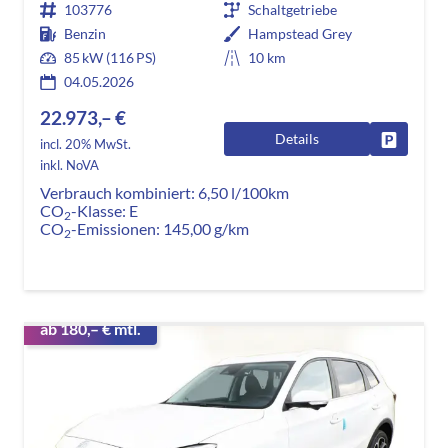
103776
Schaltgetriebe
Benzin
Hampstead Grey
85 kW (116 PS)
10 km
04.05.2026
22.973,– €
Details
Fahrzeug
incl. 20% MwSt.
inkl. NoVA
Verbrauch kombiniert:
6,50 l/100km
CO
-Klasse:
E
2
CO
-Emissionen:
145,00 g/km
2
ab 180,– € mtl.