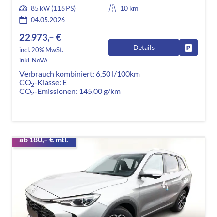
85 kW (116 PS)
10 km
04.05.2026
22.973,– €
Details
Fahrzeug
incl. 20% MwSt.
inkl. NoVA
Verbrauch kombiniert:
6,50 l/100km
CO
-Klasse:
E
2
CO
-Emissionen:
145,00 g/km
2
ab 180,– € mtl.