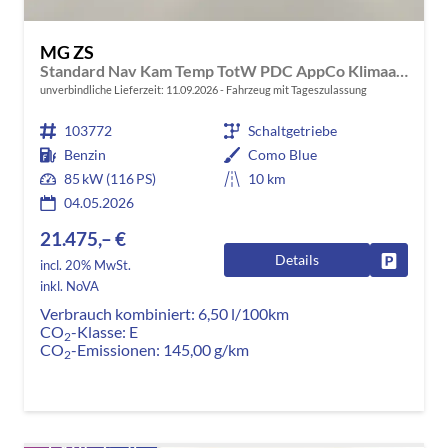
MG ZS
Standard Nav Kam Temp TotW PDC AppCo Klimaaut
unverbindliche Lieferzeit:
11.09.2026
Fahrzeug mit Tageszulassung
103772
Schaltgetriebe
Benzin
Como Blue
85 kW (116 PS)
10 km
04.05.2026
21.475,– €
Details
Fahrzeug
incl. 20% MwSt.
inkl. NoVA
Verbrauch kombiniert:
6,50 l/100km
CO
-Klasse:
E
2
CO
-Emissionen:
145,00 g/km
2