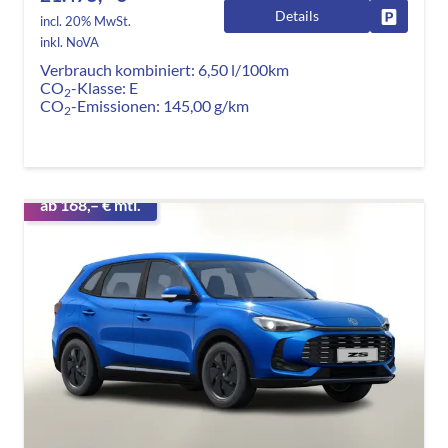
Details
Fahrzeug
incl. 20% MwSt.
inkl. NoVA
Verbrauch kombiniert:
6,50 l/100km
CO
-Klasse:
E
2
CO
-Emissionen:
145,00 g/km
2
ab 168,– € mtl.