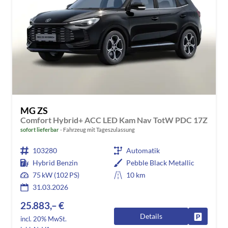
MG ZS
Comfort Hybrid+ ACC LED Kam Nav TotW PDC 17Z
sofort lieferbar
Fahrzeug mit Tageszulassung
103280
Automatik
Hybrid Benzin
Pebble Black Metallic
75 kW (102 PS)
10 km
31.03.2026
25.883,– €
Details
Fahrzeug
incl. 20% MwSt.