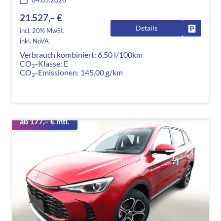
21.527,– €
Details
Fahrzeug
incl. 20% MwSt.
inkl. NoVA
Verbrauch kombiniert:
6,50 l/100km
CO
-Klasse:
E
2
CO
-Emissionen:
145,00 g/km
2
ab 177,– € mtl.