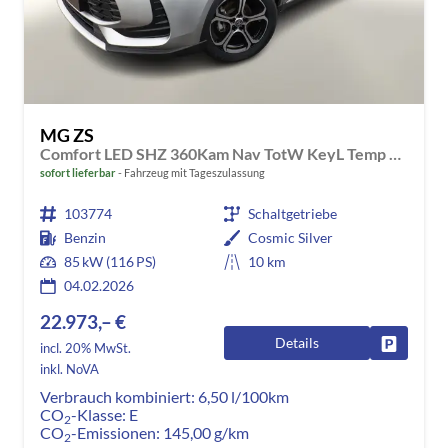
MG ZS
Comfort LED SHZ 360Kam Nav TotW KeyL Temp 17Z
sofort lieferbar
Fahrzeug mit Tageszulassung
103774
Schaltgetriebe
Benzin
Cosmic Silver
85 kW (116 PS)
10 km
04.02.2026
22.973,– €
Details
Fahrzeug
incl. 20% MwSt.
inkl. NoVA
Verbrauch kombiniert:
6,50 l/100km
CO
-Klasse:
E
2
CO
-Emissionen:
145,00 g/km
2