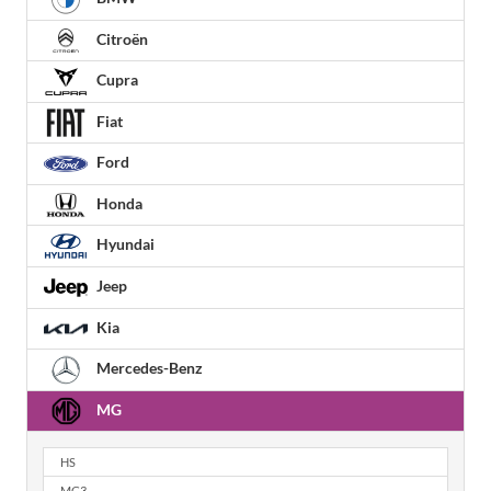
Citroën
Cupra
Fiat
Ford
Honda
Hyundai
Jeep
Kia
Mercedes-Benz
MG
HS
MG3