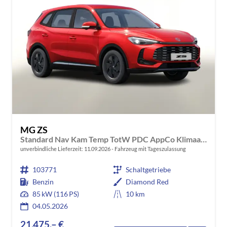
MG ZS
Standard Nav Kam Temp TotW PDC AppCo Klimaaut
unverbindliche Lieferzeit:
11.09.2026
Fahrzeug mit Tageszulassung
103771
Schaltgetriebe
Benzin
Diamond Red
85 kW (116 PS)
10 km
04.05.2026
21.475,– €