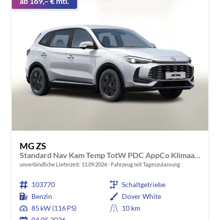
ab 169,– € mtl.
MG ZS
Standard Nav Kam Temp TotW PDC AppCo Klimaaut
unverbindliche Lieferzeit:
11.09.2026
Fahrzeug mit Tageszulassung
103770
Schaltgetriebe
Benzin
Dover White
85 kW (116 PS)
10 km
04.05.2026