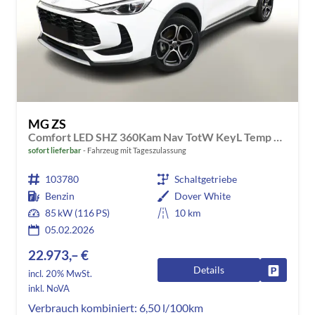
MG ZS
Comfort LED SHZ 360Kam Nav TotW KeyL Temp 17Z
sofort lieferbar
Fahrzeug mit Tageszulassung
103780
Schaltgetriebe
Benzin
Dover White
85 kW (116 PS)
10 km
05.02.2026
22.973,– €
Details
Fahrzeug
incl. 20% MwSt.
inkl. NoVA
Verbrauch kombiniert:
6,50 l/100km