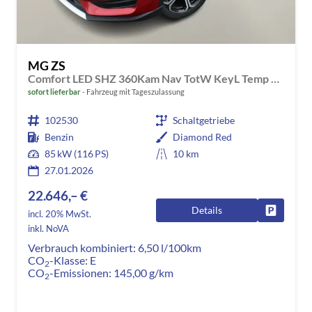
MG ZS
Comfort LED SHZ 360Kam Nav TotW KeyL Temp 17Z
sofort lieferbar
Fahrzeug mit Tageszulassung
102530
Schaltgetriebe
Benzin
Diamond Red
85 kW (116 PS)
10 km
27.01.2026
22.646,– €
Details
Fahrzeug
incl. 20% MwSt.
inkl. NoVA
Verbrauch kombiniert:
6,50 l/100km
CO
-Klasse:
E
2
CO
-Emissionen:
145,00 g/km
2