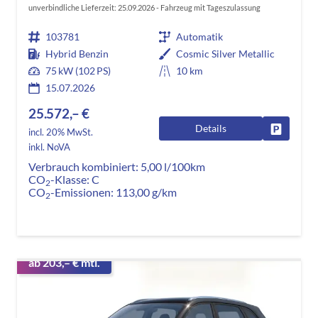
unverbindliche Lieferzeit:
25.09.2026
Fahrzeug mit Tageszulassung
103781
Automatik
Hybrid Benzin
Cosmic Silver Metallic
75 kW (102 PS)
10 km
15.07.2026
25.572,– €
Details
Fahrzeug
incl. 20% MwSt.
inkl. NoVA
Verbrauch kombiniert:
5,00 l/100km
CO
-Klasse:
C
2
CO
-Emissionen:
113,00 g/km
2
ab 203,– € mtl.