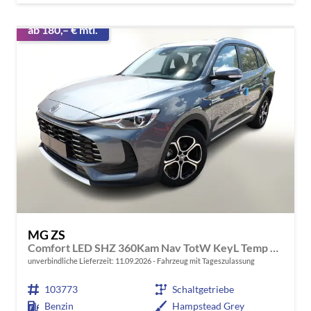
ab 180,– € mtl.
MG ZS
Comfort LED SHZ 360Kam Nav TotW KeyL Temp 17Z
unverbindliche Lieferzeit:
11.09.2026
Fahrzeug mit Tageszulassung
103773
Schaltgetriebe
Benzin
Hampstead Grey