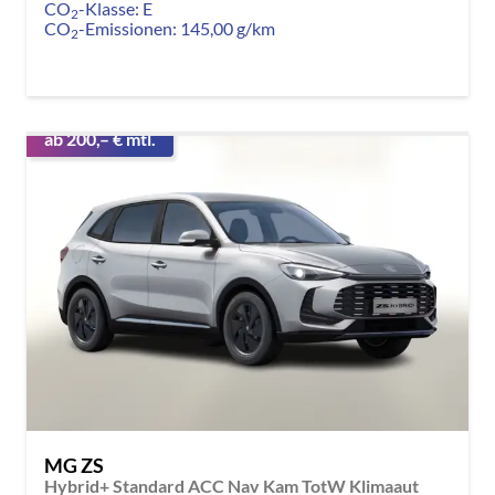
CO
-Klasse:
E
2
CO
-Emissionen:
145,00 g/km
2
ab 200,– € mtl.
MG ZS
Hybrid+ Standard ACC Nav Kam TotW Klimaaut