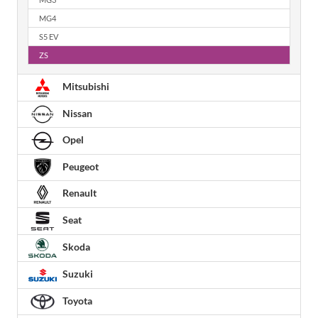
MG4
S5 EV
ZS
Mitsubishi
Nissan
Opel
Peugeot
Renault
Seat
Skoda
Suzuki
Toyota