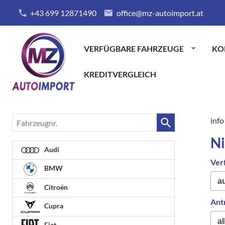
+43 699 12871490
office@mz-autoimport.at
VERFÜGBARE FAHRZEUGE
KO
KREDITVERGLEICH
Fahrzeugnr.
info
Ni
Audi
Ver
BMW
Citroën
Ant
Cupra
Fiat