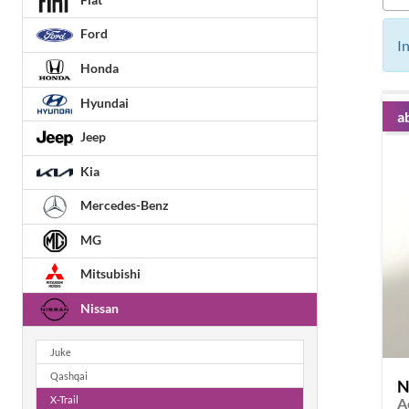
Ford
I
Honda
Hyundai
a
Jeep
Kia
Mercedes-Benz
MG
Mitsubishi
Nissan
Juke
Qashqai
N
X-Trail
A