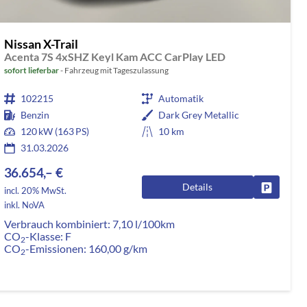
Nissan X-Trail
Acenta 7S 4xSHZ Keyl Kam ACC CarPlay LED
sofort lieferbar
Fahrzeug mit Tageszulassung
102215
Automatik
Benzin
Dark Grey Metallic
120 kW (163 PS)
10 km
31.03.2026
36.654,– €
Details
rken
Fahrzeug
incl. 20% MwSt.
inkl. NoVA
Verbrauch kombiniert:
7,10 l/100km
CO
-Klasse:
F
2
CO
-Emissionen:
160,00 g/km
2