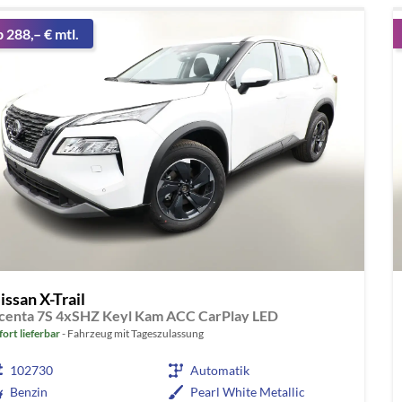
b 288,– € mtl.
issan X-Trail
centa 7S 4xSHZ Keyl Kam ACC CarPlay LED
fort lieferbar
Fahrzeug mit Tageszulassung
102730
Automatik
Benzin
Pearl White Metallic