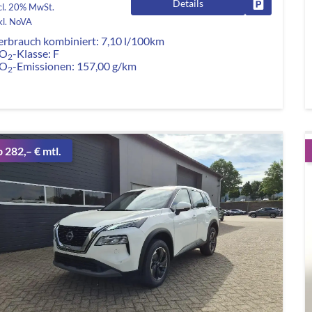
Details
Fahrzeug pa
cl. 20% MwSt.
kl. NoVA
erbrauch kombiniert:
7,10 l/100km
O
-Klasse:
F
2
O
-Emissionen:
157,00 g/km
2
b 282,– € mtl.