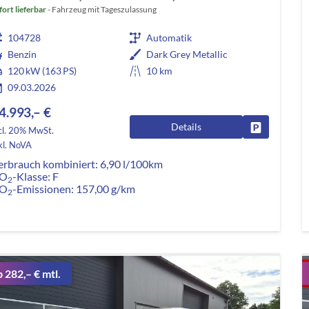
fort lieferbar
Fahrzeug mit Tageszulassung
104728
Automatik
Benzin
Dark Grey Metallic
120 kW (163 PS)
10 km
09.03.2026
4.993,– €
Details
Fahrzeug pa
cl. 20% MwSt.
kl. NoVA
erbrauch kombiniert:
6,90 l/100km
O
-Klasse:
F
2
O
-Emissionen:
157,00 g/km
2
b 282,– € mtl.