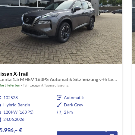
issan X-Trail
Acenta 1.5 MHEV 163PS Automatik Sitzheizung v+h Lenkradheizung Frontscheibe beheizb. Klimaautomatik Rückf.Kamera Bluetooth Touchscreen Apple CarPlay Android Auto PDC 2x Keyless 18"LM
fort lieferbar
Fahrzeug mit Tageszulassung
102528
Automatik
Hybrid Benzin
Dark Grey
120 kW (163 PS)
2 km
24.06.2026
5.996,– €