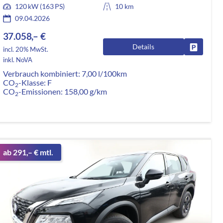
120 kW (163 PS)
10 km
09.04.2026
37.058,– €
Details
rken
Fahrzeug
incl. 20% MwSt.
inkl. NoVA
Verbrauch kombiniert:
7,00 l/100km
CO
-Klasse:
F
2
CO
-Emissionen:
158,00 g/km
2
ab 291,– € mtl.