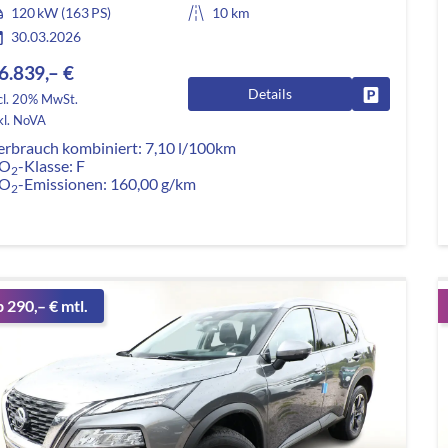
120 kW (163 PS)
10 km
30.03.2026
6.839,– €
Details
Fahrzeug pa
cl. 20% MwSt.
kl. NoVA
erbrauch kombiniert:
7,10 l/100km
O
-Klasse:
F
2
O
-Emissionen:
160,00 g/km
2
b 290,– € mtl.