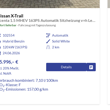
issan X-Trail
Acenta 1.5 MHEV 163PS Automatik Sitzheizung v+h Lenkradheizung Frontscheibe beheizb. Klimaautomatik Rückf.Kamera Bluetooth Touchscreen Apple CarPlay Android Auto PDC 2x Keyless 18"LM
fort lieferbar
Fahrzeug mit Tageszulassung
102554
Automatik
Hybrid Benzin
Solid White
120 kW (163 PS)
2 km
24.06.2026
5.996,– €
Details
Fahrzeug pa
cl. 20% MwSt.
kl. NoVA
erbrauch kombiniert:
7,10 l/100km
O
-Klasse:
F
2
O
-Emissionen:
157,00 g/km
2