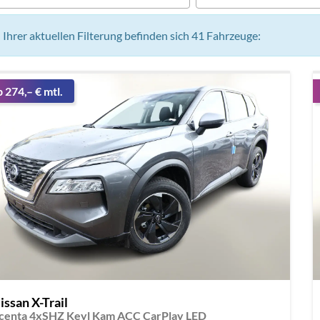
n Ihrer aktuellen Filterung befinden sich
41
Fahrzeuge:
b 274,– € mtl.
issan X-Trail
centa 4xSHZ Keyl Kam ACC CarPlay LED