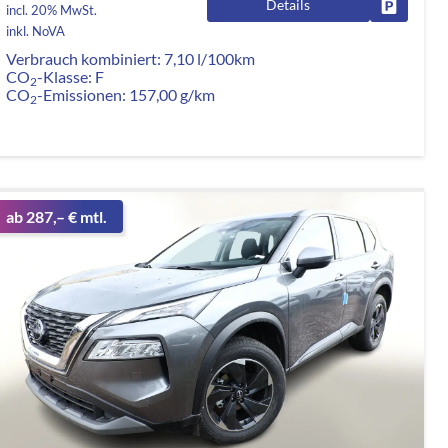
Details
rken
Fahrzeug
incl. 20% MwSt.
inkl. NoVA
Verbrauch kombiniert:
7,10 l/100km
CO
-Klasse:
F
2
CO
-Emissionen:
157,00 g/km
2
ab 287,– € mtl.