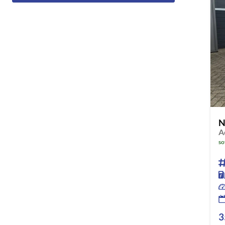
N
so
3