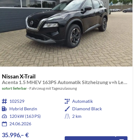
Nissan X-Trail
Acenta 1.5 MHEV 163PS Automatik Sitzheizung v+h Lenkradheizung Frontscheibe beheizb. Klimaautomatik Rückf.Kamera Bluetooth Touchscreen Apple CarPlay Android Auto PDC 2x Keyless 18"LM
sofort lieferbar
Fahrzeug mit Tageszulassung
102529
Automatik
Hybrid Benzin
Diamond Black
120 kW (163 PS)
2 km
24.06.2026
35.996,– €