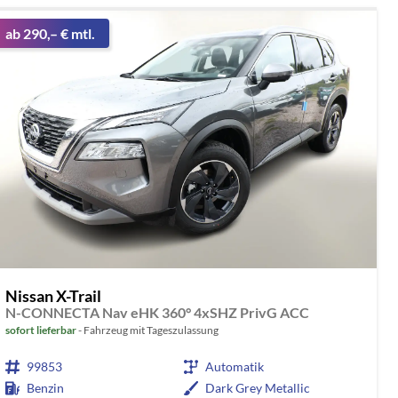
ab 290,– € mtl.
Nissan X-Trail
N-CONNECTA Nav eHK 360° 4xSHZ PrivG ACC
sofort lieferbar
Fahrzeug mit Tageszulassung
99853
Automatik
Benzin
Dark Grey Metallic