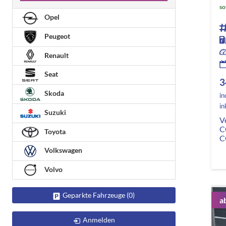
so
Opel
Peugeot
Renault
Seat
3
Skoda
in
in
Suzuki
V
C
Toyota
C
Volkswagen
Volvo
Geparkte Fahrzeuge (
0
)
a
Anmelden