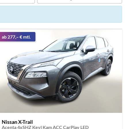
ab 277,– € mtl.
Nissan X-Trail
Acenta 4xSHZ Keyl Kam ACC CarPlay LED