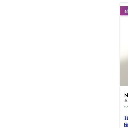
a
N
A
so