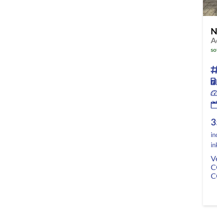
N
so
3
in
in
V
C
C