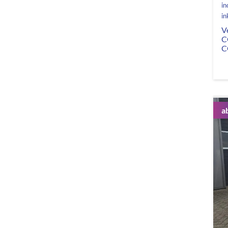
in
in
V
C
C
a