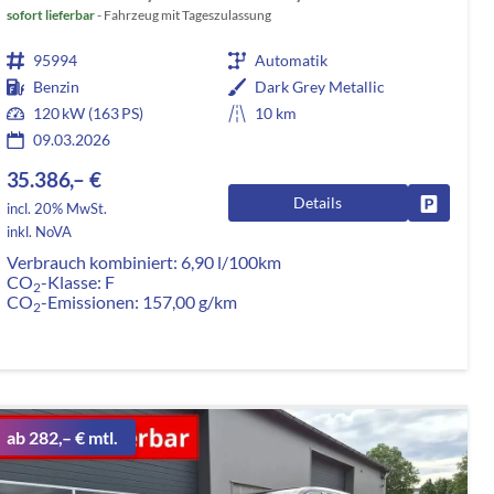
sofort lieferbar
Fahrzeug mit Tageszulassung
95994
Automatik
Benzin
Dark Grey Metallic
120 kW (163 PS)
10 km
09.03.2026
35.386,– €
Details
rken
Fahrzeug
incl. 20% MwSt.
inkl. NoVA
Verbrauch kombiniert:
6,90 l/100km
CO
-Klasse:
F
2
CO
-Emissionen:
157,00 g/km
2
ab 282,– € mtl.