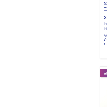
3
in
in
V
C
C
a