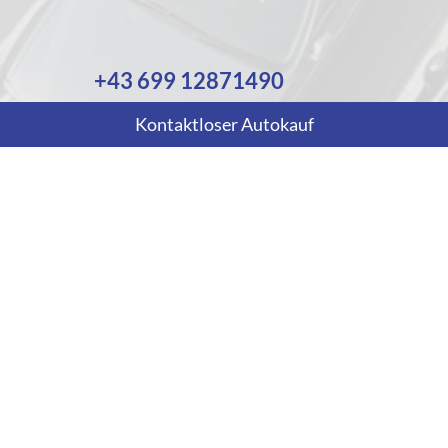
+43 699 12871490
Wie können wir Ihnen helfen?
Kontaktloser Autokauf
Anmelden
Impressum
Datenschutz
AGB
Cookie-Einstellungen
Weitere Informationen zum offiziellen Kraftstoffverbrauch und
zu den offiziellen spezifischen CO
-Emissionen und
2
gegebenenfalls zum Stromverbrauch neuer PKW können dem
'Leitfaden über den offiziellen Kraftstoffverbrauch, die
offiziellen spezifischen CO
-Emissionen und den offiziellen
2
Stromverbrauch neuer PKW' entnommen werden, der an allen
Verkaufsstellen und bei der 'Deutschen Automobil Treuhand
GmbH' unentgeltlich erhältlich ist unter www.dat.de.