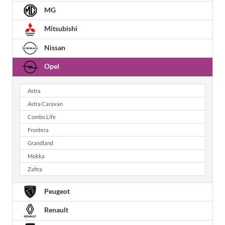
MG
Mitsubishi
Nissan
Opel
Astra
Astra Caravan
Combo Life
Frontera
Grandland
Mokka
Zafira
Peugeot
Renault