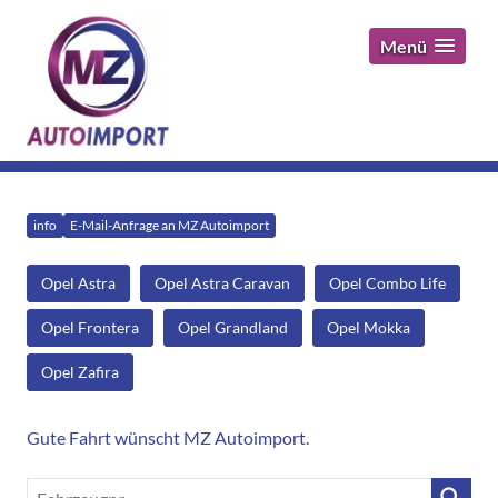
Menü
info
E-Mail-Anfrage an MZ Autoimport
Opel Astra
Opel Astra Caravan
Opel Combo Life
Opel Frontera
Opel Grandland
Opel Mokka
Opel Zafira
Gute Fahrt wünscht MZ Autoimport.
Fahrzeugnr.