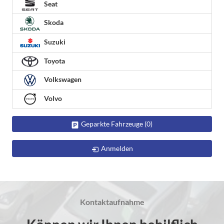
Seat
Skoda
Suzuki
Toyota
Volkswagen
Volvo
Geparkte Fahrzeuge (
0
)
Anmelden
Kontaktaufnahme