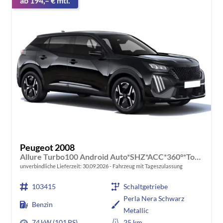
ab 194,– € mtl.
Peugeot 2008
Allure Turbo100 Android Auto*SHZ*ACC*360°*Totwinkel*Klimaauto
unverbindliche Lieferzeit:
30.09.2026
Fahrzeug mit Tageszulassung
103415
Schaltgetriebe
Perla Nera Schwarz
Benzin
Metallic
74 kW (101 PS)
25 km