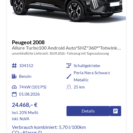
Peugeot 2008
Allure Turbo100 Android Auto*SHZ*360°*Totwinkel*Klimaauto
unverbindliche Lieferzeit:
30.09.2026
Fahrzeug mit Tageszulassung
104152
Schaltgetriebe
Perla Nera Schwarz
Benzin
Metallic
74 kW (101 PS)
25 km
01.08.2026
24.468,– €
Details
Fahrzeug
incl. 20% MwSt.
inkl. NoVA
Verbrauch kombiniert:
5,70 l/100km
CO
-Klasse:
D