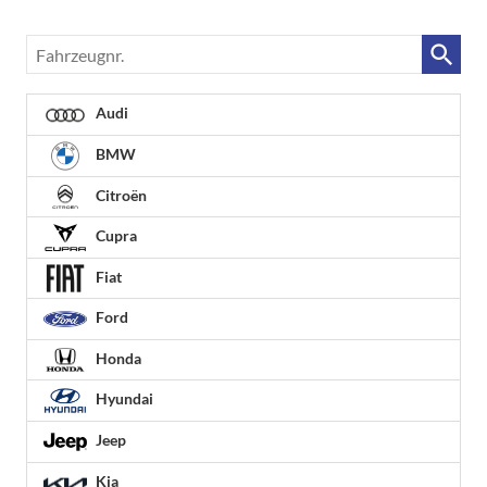
Fahrzeugnr.
Audi
BMW
Citroën
Cupra
Fiat
Ford
Honda
Hyundai
Jeep
Kia