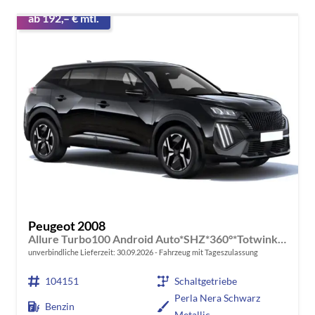
ab 192,– € mtl.
Peugeot 2008
Allure Turbo100 Android Auto*SHZ*360°*Totwinkel*Klimaauto
unverbindliche Lieferzeit:
30.09.2026
Fahrzeug mit Tageszulassung
104151
Schaltgetriebe
Perla Nera Schwarz
Benzin
Metallic