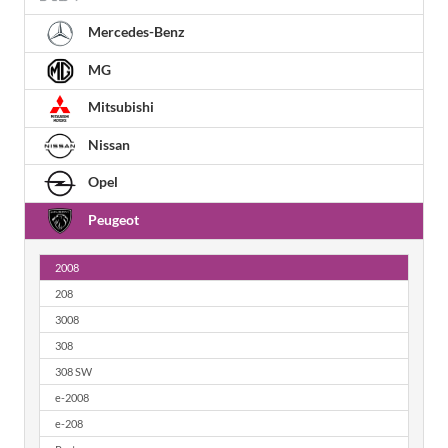
Mercedes-Benz
MG
Mitsubishi
Nissan
Opel
Peugeot
2008
208
3008
308
308 SW
e-2008
e-208