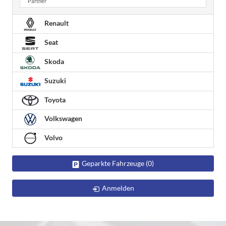
Partner
Renault
Seat
Skoda
Suzuki
Toyota
Volkswagen
Volvo
Geparkte Fahrzeuge (
0
)
Anmelden