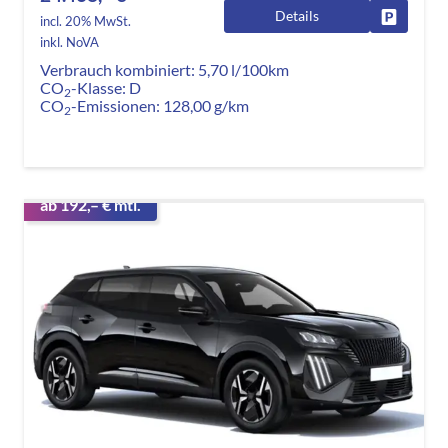
Details
Fahrzeug
incl. 20% MwSt.
inkl. NoVA
Verbrauch kombiniert:
5,70 l/100km
CO
-Klasse:
D
2
CO
-Emissionen:
128,00 g/km
2
ab 192,– € mtl.