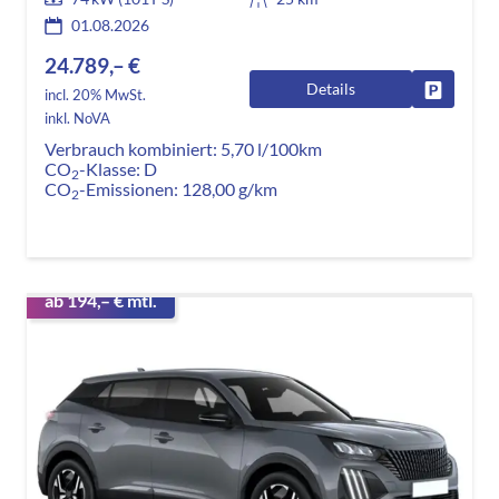
01.08.2026
24.789,– €
Details
Fahrzeug
incl. 20% MwSt.
inkl. NoVA
Verbrauch kombiniert:
5,70 l/100km
CO
-Klasse:
D
2
CO
-Emissionen:
128,00 g/km
2
ab 194,– € mtl.