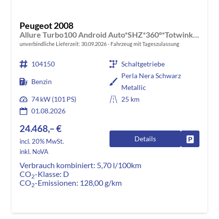
Peugeot 2008
Allure Turbo100 Android Auto*SHZ*360°*Totwinkel*Klimaauto
unverbindliche Lieferzeit:
30.09.2026
Fahrzeug mit Tageszulassung
104150
Schaltgetriebe
Perla Nera Schwarz
Benzin
Metallic
74 kW (101 PS)
25 km
01.08.2026
24.468,– €
Details
Fahrzeug
incl. 20% MwSt.
inkl. NoVA
Verbrauch kombiniert:
5,70 l/100km
CO
-Klasse:
D
2
CO
-Emissionen:
128,00 g/km
2