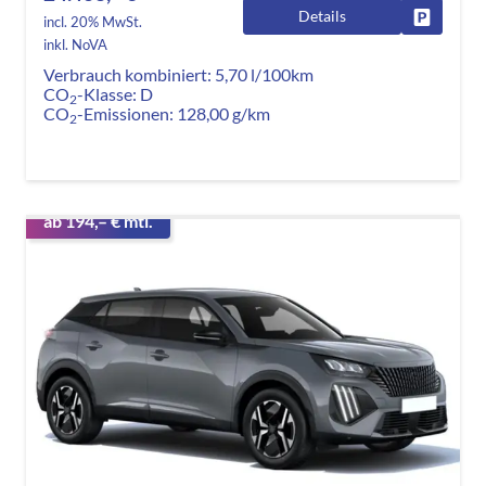
Details
Fahrzeug
incl. 20% MwSt.
inkl. NoVA
Verbrauch kombiniert:
5,70 l/100km
CO
-Klasse:
D
2
CO
-Emissionen:
128,00 g/km
2
ab 194,– € mtl.