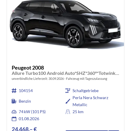
Peugeot 2008
Allure Turbo100 Android Auto*SHZ*360°*Totwinkel*Klimaauto
unverbindliche Lieferzeit:
30.09.2026
Fahrzeug mit Tageszulassung
104154
Schaltgetriebe
Perla Nera Schwarz
Benzin
Metallic
74 kW (101 PS)
25 km
01.08.2026
24.468,– €