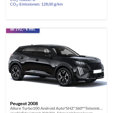
2
CO
-Emissionen:
128,00 g/km
2
ab 192,– € mtl.
Peugeot 2008
Allure Turbo100 Android Auto*SHZ*360°*Totwinkel*Klimaauto
unverbindliche Lieferzeit:
30.09.2026
Fahrzeug mit Tageszulassung