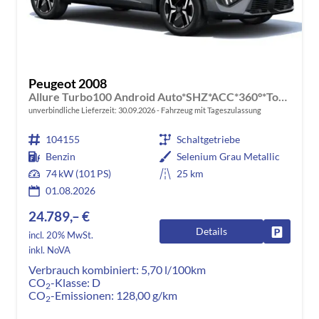
Peugeot 2008
Allure Turbo100 Android Auto*SHZ*ACC*360°*Totwinkel*Klimaauto
unverbindliche Lieferzeit:
30.09.2026
Fahrzeug mit Tageszulassung
104155
Schaltgetriebe
Benzin
Selenium Grau Metallic
74 kW (101 PS)
25 km
01.08.2026
24.789,– €
Details
Fahrzeug
incl. 20% MwSt.
inkl. NoVA
Verbrauch kombiniert:
5,70 l/100km
CO
-Klasse:
D
2
CO
-Emissionen:
128,00 g/km
2