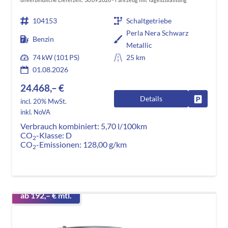
104153
Schaltgetriebe
Perla Nera Schwarz
Benzin
Metallic
74 kW (101 PS)
25 km
01.08.2026
24.468,– €
Details
Fahrzeug
incl. 20% MwSt.
inkl. NoVA
Verbrauch kombiniert:
5,70 l/100km
CO
-Klasse:
D
2
CO
-Emissionen:
128,00 g/km
2
ab 192,– € mtl.