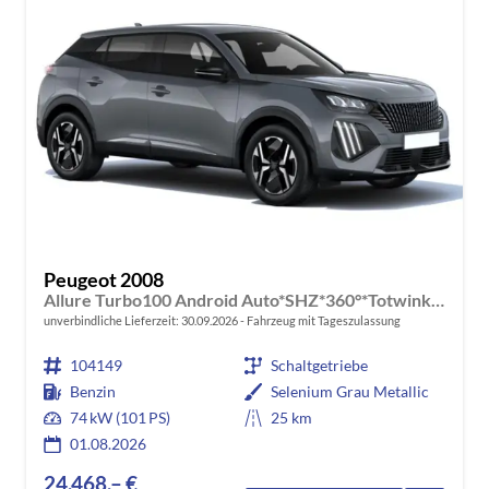
Peugeot 2008
Allure Turbo100 Android Auto*SHZ*360°*Totwinkel*Klimaauto
unverbindliche Lieferzeit:
30.09.2026
Fahrzeug mit Tageszulassung
104149
Schaltgetriebe
Benzin
Selenium Grau Metallic
74 kW (101 PS)
25 km
01.08.2026
24.468,– €