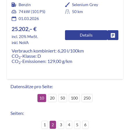
Benzin
Selenium Grey
74 kW (101 PS)
50 km
01.03.2026
25.202,– €
Details
Fahrzeug
incl. 20% MwSt.
inkl. NoVA
Verbrauch kombiniert:
6,20 l/100km
CO
-Klasse:
D
2
CO
-Emissionen:
129,00 g/km
2
Datensätze pro Seite:
10
20
50
100
250
Seiten:
1
2
3
4
5
6