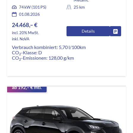
74 kW (101 PS)
25 km
01.08.2026
24.468,– €
Details
Fahrzeug
incl. 20% MwSt.
inkl. NoVA
Verbrauch kombiniert:
5,70 l/100km
CO
-Klasse:
D
2
CO
-Emissionen:
128,00 g/km
2
ab 192,– € mtl.