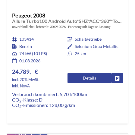
Peugeot 2008
Allure Turbo100 Android Auto*SHZ*ACC*360°*Totwinkel*Klimaauto
unverbindliche Lieferzeit:
30.09.2026
Fahrzeug mit Tageszulassung
103414
Schaltgetriebe
Benzin
Selenium Grau Metallic
74 kW (101 PS)
25 km
01.08.2026
24.789,– €
Details
Fahrzeug
incl. 20% MwSt.
inkl. NoVA
Verbrauch kombiniert:
5,70 l/100km
CO
-Klasse:
D
2
CO
-Emissionen:
128,00 g/km
2