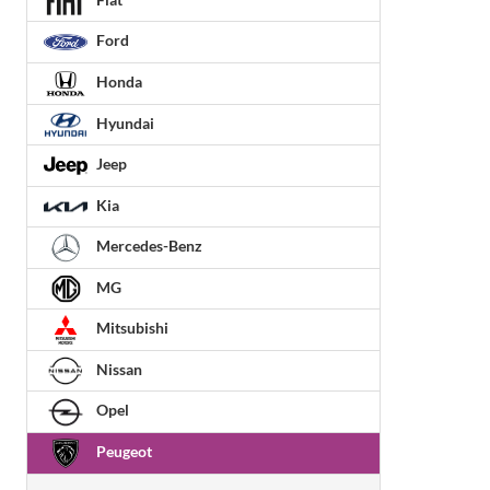
Ford
Honda
Hyundai
Jeep
Kia
Mercedes-Benz
MG
Mitsubishi
Nissan
Opel
Peugeot