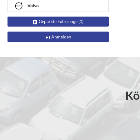
Volvo
Geparkte Fahrzeuge (
0
)
Anmelden
Kö