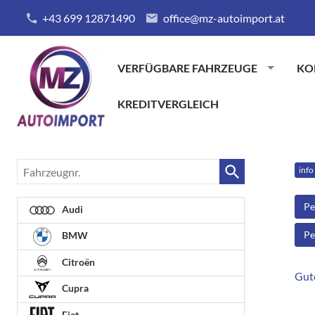
+43 699 12871490
office@mz-autoimport.at
VERFÜGBARE FAHRZEUGE
KO
KREDITVERGLEICH
Fahrzeugnr.
info
Pe
Audi
Pe
BMW
Citroën
Gut
Cupra
Fiat