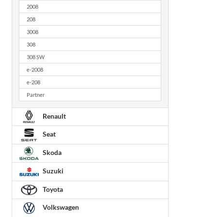
2008
208
3008
308
308 SW
e-2008
e-208
Partner
Renault
Seat
Skoda
Suzuki
Toyota
Volkswagen