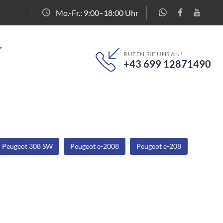
Mo.-Fr.: 9:00–18:00 Uhr
RUFEN SIE UNS AN!
+43 699 12871490
Peugeot 308 SW
Peugeot e-2008
Peugeot e-208