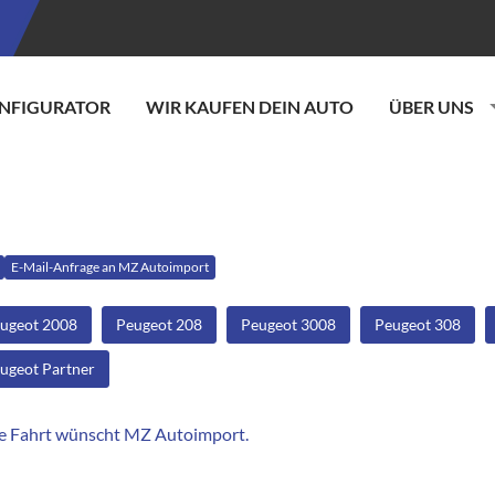
NFIGURATOR
WIR KAUFEN DEIN AUTO
ÜBER UNS
E-Mail-Anfrage an MZ Autoimport
ugeot 2008
Peugeot 208
Peugeot 3008
Peugeot 308
ugeot Partner
e Fahrt wünscht MZ Autoimport.