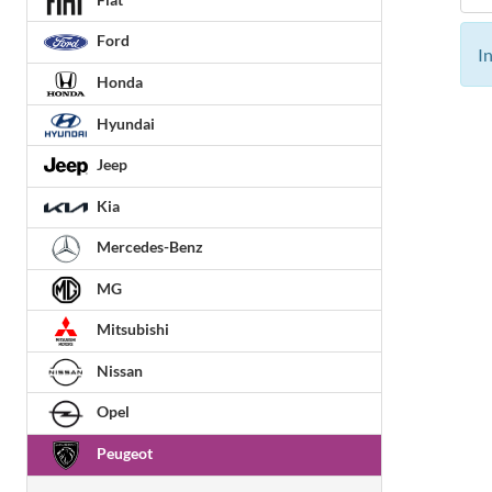
Ford
I
Honda
Hyundai
Jeep
Kia
Mercedes-Benz
MG
Mitsubishi
Nissan
Opel
Peugeot