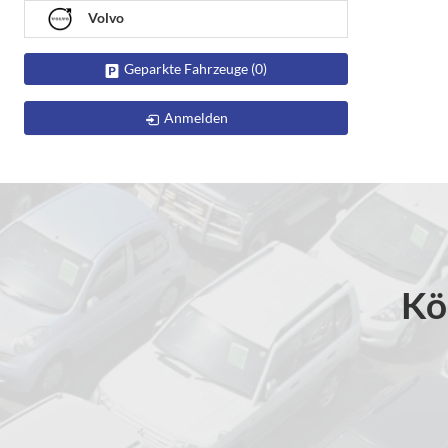
Volvo
Geparkte Fahrzeuge (
0
)
Anmelden
Kö