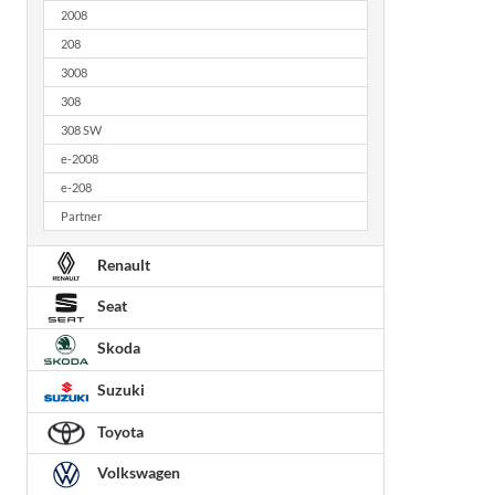
2008
208
3008
308
308 SW
e-2008
e-208
Partner
Renault
Seat
Skoda
Suzuki
Toyota
Volkswagen