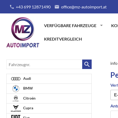
+43 699 12871490
office@mz-autoimport.at
VERFÜGBARE FAHRZEUGE
KO
KREDITVERGLEICH
Fahrzeugnr.
info
Pe
Audi
Ver
BMW
Citroën
Ant
Cupra
Fiat