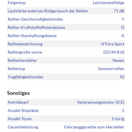
Felgentyp
Leichtmetallfelge
Lautstärke externes Rollgeräusch der Reifen
71 dB
Reifen-Geschwindigkeitsindex
Y
Reifen-Kraftstoffeffizienzklasse
D
Reifen-Nasshaftungsklasse
A
Reifenbezeichnung
N'Fera Sport
Reifengröße vorne
225/40 R18
Reifenhersteller
Nexen
Reifentyp
Sommerreifen
Tragfähigkeitsindex
92
Sonstiges
Antriebsart
Verbrennungsmotor (ICE)
Anzahl Sitzplätze
5
Anzahl Türen
5-türig
Garantieleistung
Fahrzeuggarantie vom Hersteller