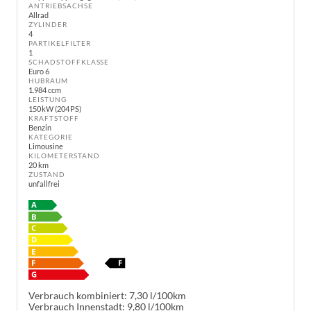
ANTRIEBSACHSE
Allrad
ZYLINDER
4
PARTIKELFILTER
1
SCHADSTOFFKLASSE
Euro 6
HUBRAUM
1.984 ccm
LEISTUNG
150 kW (204 PS)
KRAFTSTOFF
Benzin
KATEGORIE
Limousine
KILOMETERSTAND
20 km
ZUSTAND
unfallfrei
Verbrauch kombiniert:
7,30 l/100km
Verbrauch Innenstadt:
9,80 l/100km