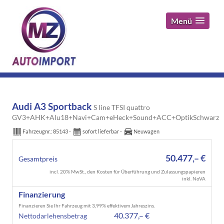
Menü
Audi A3 Sportback
S line TFSI quattro
GV3+AHK+Alu18+Navi+Cam+eHeck+Sound+ACC+OptikSchwarz
Fahrzeugnr.:
85143
sofort lieferbar
Neuwagen
50.477,– €
Gesamtpreis
incl. 20% MwSt., den Kosten für Überführung und Zulassungspapieren
inkl. NoVA
Finanzierung
Finanzieren Sie Ihr Fahrzeug mit 3,99% effektivem Jahreszins.
40.377,– €
Nettodarlehensbetrag