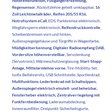
Notbremsfunktion, Fußgängererkennung,
Regensensor
, Rücksitzlehne geteilt umklappbar,
16
Zoll Leichtmetallräder, Reifen 205/55 R16
,
Notrufsystem eCall
, EDS, Parkbremse elektronisch,
Wegfahrsperre elektronisch,
Reifendruckkontrolle
,
Scheibenbremsen vorn und hinten,
Außenspiegelgehäuse und Türgriffe in Wagenfarbe,
Müdigkeitserkennung
,
Digitaler Radioempfang DAB,
Vordersitze höhenverstellbar
, Servolenkung
(Servotronic), Wärmeschutzverglasung,
Start-Stopp-
Anlage, Mittelarmlehne vorne
, Tire-Mobility-Set,
Isofix Beifahrersitz, USB Schnittstelle, Sportlenkrad,
Multifunktions-Lederlenkrad mit Schaltwippen,
Außenspiegel elektrisch einstell- und beheizbar,
Fensterheber elektrisch, Zentralverriegelung mit
Funkfernbedienung
, Laderaumabdeckung,
Innenraumfilter, Dreipunkt-Sicherheitsgurte,