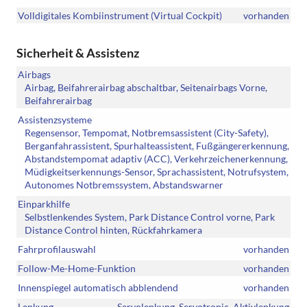
Volldigitales Kombiinstrument (Virtual Cockpit)
vorhanden
Sicherheit & Assistenz
Airbags
Airbag, Beifahrerairbag abschaltbar, Seitenairbags Vorne,
Beifahrerairbag
Assistenzsysteme
Regensensor, Tempomat, Notbremsassistent (City-Safety),
Berganfahrassistent, Spurhalteassistent, Fußgängererkennung,
Abstandstempomat adaptiv (ACC), Verkehrzeichenerkennung,
Müdigkeitserkennungs-Sensor, Sprachassistent, Notrufsystem,
Autonomes Notbremssystem, Abstandswarner
Einparkhilfe
Selbstlenkendes System, Park Distance Control vorne, Park
Distance Control hinten, Rückfahrkamera
Fahrprofilauswahl
vorhanden
Follow-Me-Home-Funktion
vorhanden
Innenspiegel automatisch abblendend
vorhanden
Lenkung
Servolenkung, Servotronic, Aktivlenkung