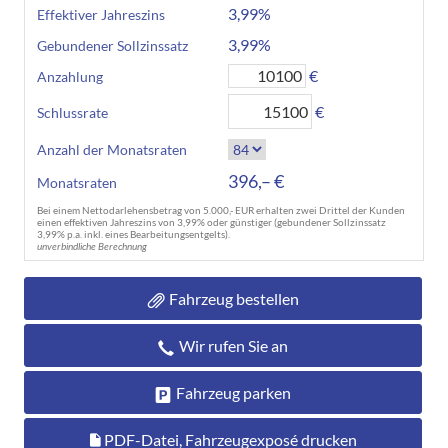
3,99%
Effektiver Jahreszins
3,99%
Gebundener Sollzinssatz
€
Anzahlung
€
Schlussrate
Anzahl der Monatsraten
396,– €
Monatsraten
Bei einem Nettodarlehensbetrag von 5.000,- EUR erhalten zwei Drittel der Kunden
einen effektiven Jahreszins von 3,99% oder günstiger (gebundener Sollzinssatz
3,99% p.a. inkl. eines Bearbeitungsentgelts).
unverbindliche Berechnung
Fahrzeug bestellen
Wir rufen Sie an
Fahrzeug parken
PDF-Datei, Fahrzeugexposé drucken