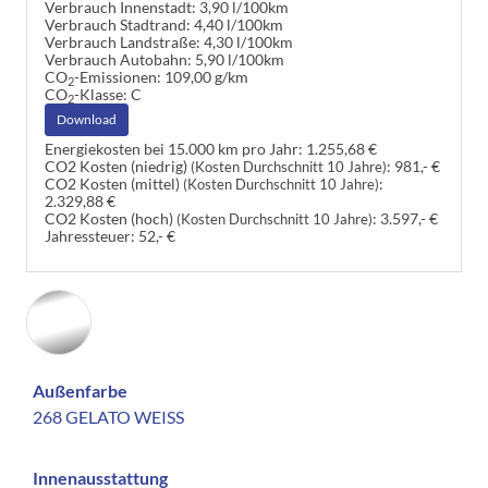
Verbrauch Innenstadt:
3,90 l/100km
Verbrauch Stadtrand:
4,40 l/100km
Verbrauch Landstraße:
4,30 l/100km
Verbrauch Autobahn:
5,90 l/100km
CO
-Emissionen:
109,00 g/km
2
CO
-Klasse:
C
2
Download
Energiekosten bei 15.000 km pro Jahr:
1.255,68 €
CO2 Kosten (niedrig)
:
981,- €
(Kosten Durchschnitt 10 Jahre)
CO2 Kosten (mittel)
:
(Kosten Durchschnitt 10 Jahre)
2.329,88 €
CO2 Kosten (hoch)
:
3.597,- €
(Kosten Durchschnitt 10 Jahre)
Jahressteuer:
52,- €
Außenfarbe
268 GELATO WEISS
Innenausstattung