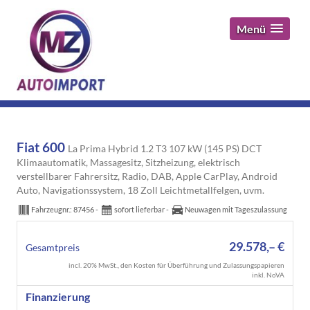
Menü
Fiat 600
La Prima Hybrid 1.2 T3 107 kW (145 PS) DCT
Klimaautomatik, Massagesitz, Sitzheizung, elektrisch
verstellbarer Fahrersitz, Radio, DAB, Apple CarPlay, Android
Auto, Navigationssystem, 18 Zoll Leichtmetallfelgen, uvm.
Fahrzeugnr.:
87456
sofort lieferbar
Neuwagen mit Tageszulassung
29.578,– €
Gesamtpreis
incl. 20% MwSt., den Kosten für Überführung und Zulassungspapieren
inkl. NoVA
Finanzierung