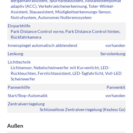
Berganfahrassistent, Spurhalteassistent, Abstandstempomat
adaptiv (ACC), Verkehrzeichenerkennung, Toter-Winkel-
Assistent, Stauassistent, Müdigkeitserkennungs-Sensor,
Notrufsystem, Autonomes Notbremssystem
Einparkhilfe
Park Distance Control vorne, Park Distance Control hinten,
Rückfahrkamera
Innenspiegel automatisch abblendend
vorhanden
Lenkung
Servolenkung
Lichttechnik
Lichtsensor, Nebelscheinwerfer mit Kurvenlicht, LED-
Rückleuchten, Fernlichtassistent, LED-Tagfahrlicht, Voll-LED
Scheinwerfer
Pannenhilfe
Pannenkit
Start/Stop-Automatik
vorhanden
Zentralverriegelung
Schlüssellose Zentralverriegelung (Keyless Go)
Außen