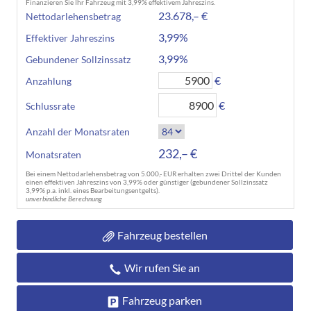
Finanzieren Sie Ihr Fahrzeug mit 3,99% effektivem Jahreszins.
23.678,– €
Nettodarlehensbetrag
3,99%
Effektiver Jahreszins
3,99%
Gebundener Sollzinssatz
€
Anzahlung
€
Schlussrate
Anzahl der Monatsraten
232,– €
Monatsraten
Bei einem Nettodarlehensbetrag von 5.000,- EUR erhalten zwei Drittel der Kunden
einen effektiven Jahreszins von 3,99% oder günstiger (gebundener Sollzinssatz
3,99% p.a. inkl. eines Bearbeitungsentgelts).
unverbindliche Berechnung
Fahrzeug bestellen
Wir rufen Sie an
Fahrzeug parken