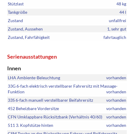
Stützlast
48 kg
Tankgröße
44 l
Zustand
unfallfrei
Zustand, Aussehen
1, sehr gut
Zustand, Fahrfähigkeit
fahrtauglich
Serienausstattungen
Innen
LHA Ambiente-Beleuchtung
vorhanden
33G 6-fach elektrisch verstellbarer Fahrersitz mit Massage-
Funktion
vorhanden
33S 6-fach manuell verstellbarer Beifahrersitz
vorhanden
452 Beheizbare Vordersitze
vorhanden
CFN Umklappbare Rücksitzbank (Verhältnis 40/60)
vorhanden
511 3. Kopfstütze hinten
vorhanden
CSM Tasche an der Rückseite von Fahrer- und Beifahrersitz