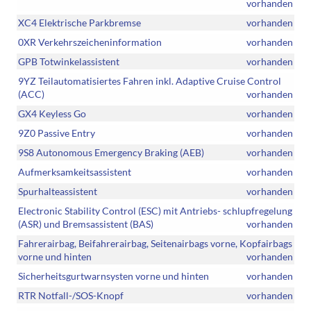
vorhanden
XC4 Elektrische Parkbremse
vorhanden
0XR Verkehrszeicheninformation
vorhanden
GPB Totwinkelassistent
vorhanden
9YZ Teilautomatisiertes Fahren inkl. Adaptive Cruise Control
(ACC)
vorhanden
GX4 Keyless Go
vorhanden
9Z0 Passive Entry
vorhanden
9S8 Autonomous Emergency Braking (AEB)
vorhanden
Aufmerksamkeitsassistent
vorhanden
Spurhalteassistent
vorhanden
Electronic Stability Control (ESC) mit Antriebs- schlupfregelung
(ASR) und Bremsassistent (BAS)
vorhanden
Fahrerairbag, Beifahrerairbag, Seitenairbags vorne, Kopfairbags
vorne und hinten
vorhanden
Sicherheitsgurtwarnsysten vorne und hinten
vorhanden
RTR Notfall-/SOS-Knopf
vorhanden