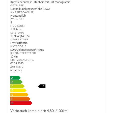
Kunstledersitze in Elfenbein mit Fiat Monogramm
GETRIEBE
Doppelkupplungsgetriebe (DSG)
ANTRIEBSACHSE
Frontantrieb
ZYLINDER
3
HUBRAUM
1.199 ccm
LEISTUNG
107 kW (145 PS)
KRAFTSTOFF
Hybrid Benzin
KATEGORIE
SUV/Geländewagen/Pickup
KILOMETERSTAND
10 km
ERSTZULASSUNG
03.09.2025
ZUSTAND
unfallfrei
Verbrauch kombiniert:
4,80 l/100km