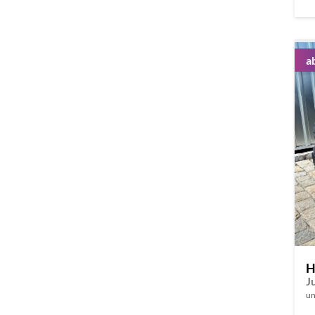
a
H
un