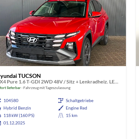
yundai TUCSON
NX4 Pure 1.6 T-GDI 2WD 48V / Sitz + Lenkradheiz. LED Tempomat Alu 17"
fort lieferbar
Fahrzeug mit Tageszulassung
104580
Schaltgetriebe
Hybrid Benzin
Engine Red
118 kW (160 PS)
15 km
01.12.2025