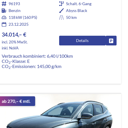
96193
Schalt. 6-Gang
Benzin
Abyss Black
118 kW (160 PS)
50 km
23.12.2025
34.014,– €
Details
rken
Fahrzeug
incl. 20% MwSt.
inkl. NoVA
Verbrauch kombiniert:
6,40 l/100km
CO
-Klasse:
E
2
CO
-Emissionen:
145,00 g/km
2
ab 270,– € mtl.