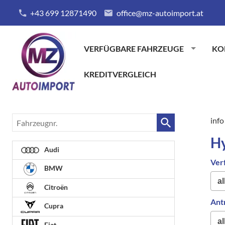
+43 699 12871490
office@mz-autoimport.at
VERFÜGBARE FAHRZEUGE
KO
KREDITVERGLEICH
Fahrzeugnr.
info
H
Audi
Ver
BMW
Citroën
Ant
Cupra
Fiat