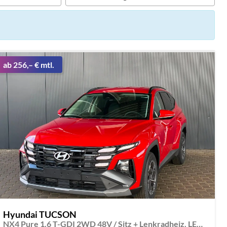
ab 256,– € mtl.
Hyundai TUCSON
NX4 Pure 1.6 T-GDI 2WD 48V / Sitz + Lenkradheiz. LED Tempomat Alu 17"