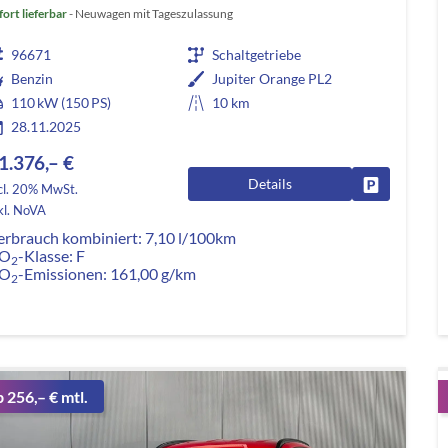
fort lieferbar
Neuwagen mit Tageszulassung
96671
Schaltgetriebe
Benzin
Jupiter Orange PL2
110 kW (150 PS)
10 km
28.11.2025
1.376,– €
Details
Fahrzeug pa
cl. 20% MwSt.
kl. NoVA
erbrauch kombiniert:
7,10 l/100km
O
-Klasse:
F
2
O
-Emissionen:
161,00 g/km
2
b 256,– € mtl.