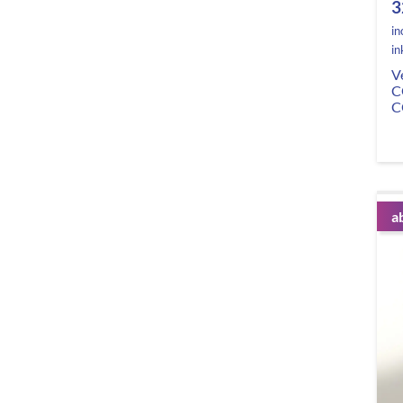
3
in
in
V
C
C
a