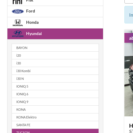
Ford
I
Honda
Hyundai
a
BAYON
i20
i30
i30 Kombi
i30 N
IONIQ 5
IONIQ 6
IONIQ 9
KONA
KONA Elektro
H
SANTA FE
TUCSON