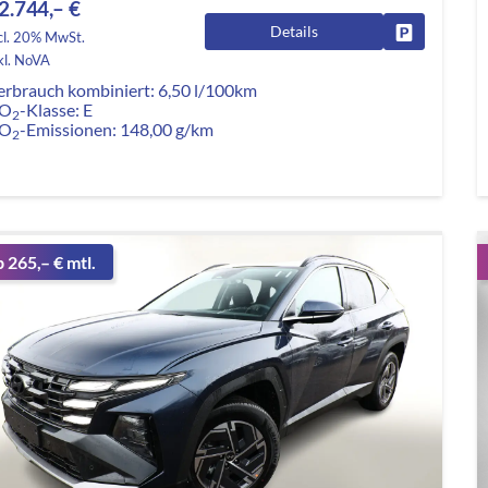
2.744,– €
Details
Fahrzeug pa
cl. 20% MwSt.
kl. NoVA
erbrauch kombiniert:
6,50 l/100km
O
-Klasse:
E
2
O
-Emissionen:
148,00 g/km
2
b 265,– € mtl.