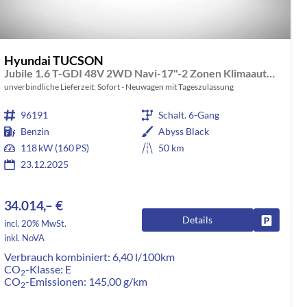
Hyundai TUCSON
Jubile 1.6 T-GDI 48V 2WD Navi-17"-2 Zonen Klimaautomatik-LED-Kamera-Sofort
unverbindliche Lieferzeit: Sofort
Neuwagen mit Tageszulassung
96191
Schalt. 6-Gang
Benzin
Abyss Black
118 kW (160 PS)
50 km
23.12.2025
34.014,– €
Details
rken
Fahrzeug
incl. 20% MwSt.
inkl. NoVA
Verbrauch kombiniert:
6,40 l/100km
CO
-Klasse:
E
2
CO
-Emissionen:
145,00 g/km
2