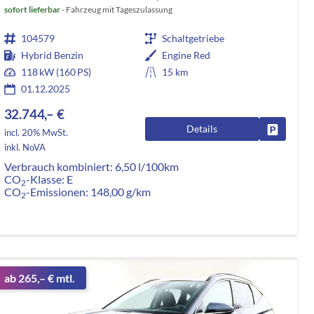
sofort lieferbar
Fahrzeug mit Tageszulassung
104579
Schaltgetriebe
Hybrid Benzin
Engine Red
118 kW (160 PS)
15 km
01.12.2025
32.744,– €
Details
rken
Fahrzeug
incl. 20% MwSt.
inkl. NoVA
Verbrauch kombiniert:
6,50 l/100km
CO
-Klasse:
E
2
CO
-Emissionen:
148,00 g/km
2
ab 265,– € mtl.