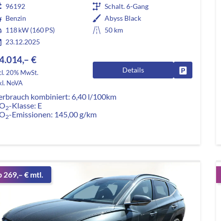
96192
Schalt. 6-Gang
Benzin
Abyss Black
118 kW (160 PS)
50 km
23.12.2025
4.014,– €
Details
Fahrzeug pa
cl. 20% MwSt.
kl. NoVA
erbrauch kombiniert:
6,40 l/100km
O
-Klasse:
E
2
O
-Emissionen:
145,00 g/km
2
b 269,– € mtl.