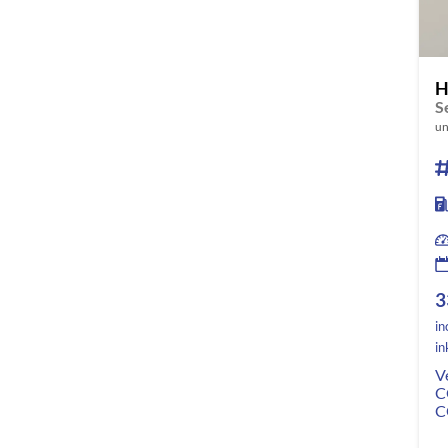
H
S
un
3
in
in
V
C
C