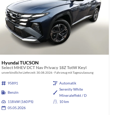
Hyundai TUCSON
Select MHEV DCT Nav Privacy 18Z TotW Keyl
unverbindliche Lieferzeit:
30.08.2026
Fahrzeug mit Tageszulassung
95891
Automatik
Serenity White
Benzin
Mineraleffekt / D
118 kW (160 PS)
10 km
05.05.2026