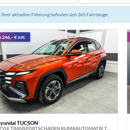
n Ihrer aktuellen Filterung befinden sich
365
Fahrzeuge:
b 246,– € mtl.
yundai TUCSON
STYLE TRANSPORTSCHADEN KLIMAAUTOMATIK TOTWINKEL NAVI SHZ RFK PDC