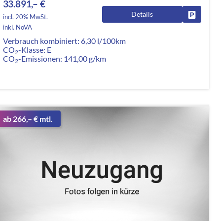
33.891,– €
Details
rken
Fahrzeug
incl. 20% MwSt.
inkl. NoVA
Verbrauch kombiniert:
6,30 l/100km
CO
-Klasse:
E
2
CO
-Emissionen:
141,00 g/km
2
ab 266,– € mtl.