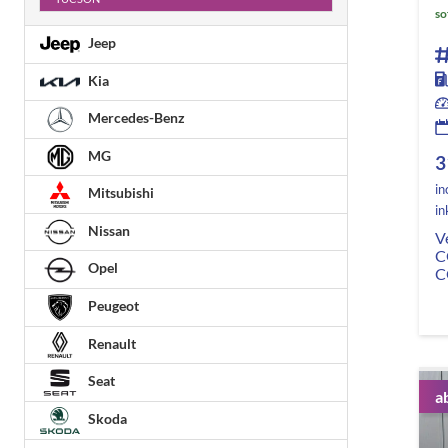
so
Jeep
Kia
Mercedes-Benz
MG
3
in
Mitsubishi
in
Nissan
V
C
Opel
C
Peugeot
Renault
Seat
a
Skoda