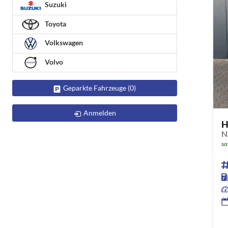
Suzuki
Toyota
Volkswagen
Volvo
Geparkte Fahrzeuge (
0
)
Anmelden
H
so