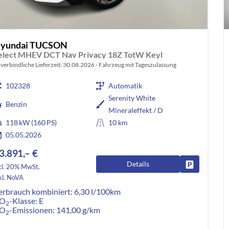
yundai TUCSON
elect MHEV DCT Nav Privacy 18Z TotW Keyl
verbindliche Lieferzeit:
30.08.2026
Fahrzeug mit Tageszulassung
102328
Automatik
Serenity White
Benzin
Mineraleffekt / D
118 kW (160 PS)
10 km
05.05.2026
3.891,– €
Details
Fahrzeug pa
cl. 20% MwSt.
kl. NoVA
erbrauch kombiniert:
6,30 l/100km
O
-Klasse:
E
2
O
-Emissionen:
141,00 g/km
2