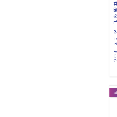
3
in
in
V
C
C
a