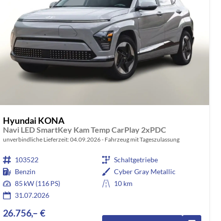
Hyundai KONA
Navi LED SmartKey Kam Temp CarPlay 2xPDC
unverbindliche Lieferzeit:
04.09.2026
Fahrzeug mit Tageszulassung
103522
Schaltgetriebe
Benzin
Cyber Gray Metallic
85 kW (116 PS)
10 km
31.07.2026
26.756,– €