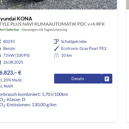
yundai KONA
TYLE PLUS NAVI KLIMAAUTOMATIK PDC v+h RFK
fort lieferbar
Neuwagen mit Tageszulassung
80293
Schaltgetriebe
Benzin
Ecotronic Gray Pearl PE2
73 kW (100 PS)
10 km
26.08.2025
6.823,– €
Details
Fahrzeug pa
cl. 20% MwSt.
kl. NoVA
erbrauch kombiniert:
5,70 l/100km
O
-Klasse:
D
2
O
-Emissionen:
130,00 g/km
2