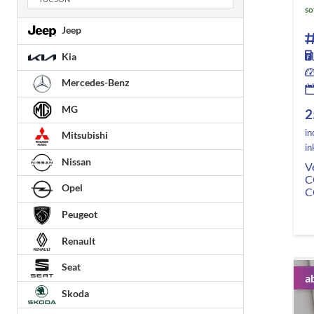
so
Jeep
Kia
Mercedes-Benz
MG
2
in
Mitsubishi
in
Nissan
V
C
Opel
C
Peugeot
Renault
Seat
a
Skoda