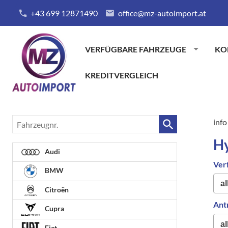
+43 699 12871490
office@mz-autoimport.at
VERFÜGBARE FAHRZEUGE
KO
KREDITVERGLEICH
Fahrzeugnr.
info
H
Audi
Ver
BMW
Citroën
Ant
Cupra
Fiat