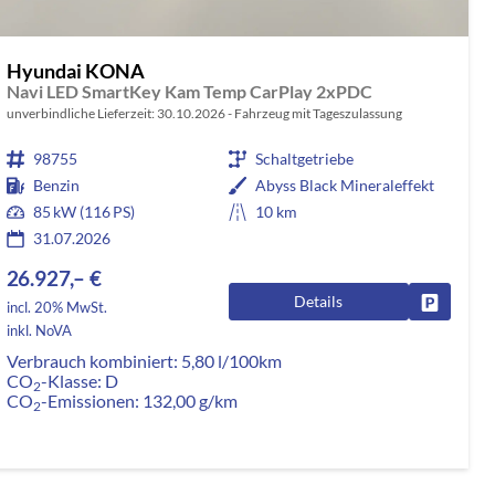
Hyundai KONA
Navi LED SmartKey Kam Temp CarPlay 2xPDC
unverbindliche Lieferzeit:
30.10.2026
Fahrzeug mit Tageszulassung
98755
Schaltgetriebe
Benzin
Abyss Black Mineraleffekt
85 kW (116 PS)
10 km
31.07.2026
26.927,– €
Details
rken
Fahrzeug
incl. 20% MwSt.
inkl. NoVA
Verbrauch kombiniert:
5,80 l/100km
CO
-Klasse:
D
2
CO
-Emissionen:
132,00 g/km
2