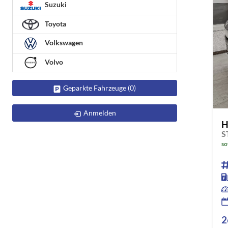
Suzuki
Toyota
Volkswagen
Volvo
Geparkte Fahrzeuge (
0
)
Anmelden
H
S
so
2