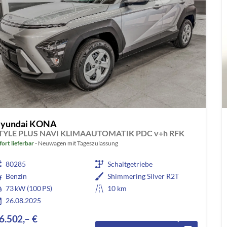
yundai KONA
TYLE PLUS NAVI KLIMAAUTOMATIK PDC v+h RFK
fort lieferbar
Neuwagen mit Tageszulassung
80285
Schaltgetriebe
Benzin
Shimmering Silver R2T
73 kW (100 PS)
10 km
26.08.2025
6.502,– €