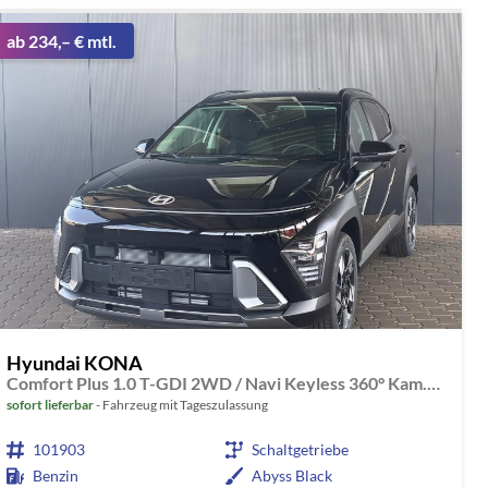
ab 234,– € mtl.
Hyundai KONA
Comfort Plus 1.0 T-GDI 2WD / Navi Keyless 360° Kam./ Sitz + Lenkradheiz. LED Alu 18"
sofort lieferbar
Fahrzeug mit Tageszulassung
101903
Schaltgetriebe
Benzin
Abyss Black