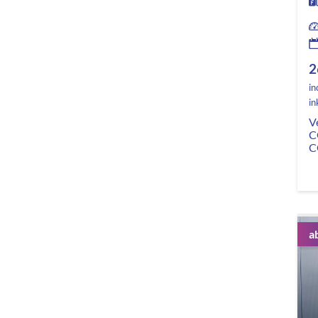
2
in
in
V
C
C
a