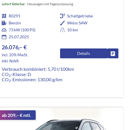
sofort lieferbar
Neuwagen mit Tageszulassung
80291
Schaltgetriebe
Benzin
Weiss SAW
73 kW (100 PS)
10 km
25.07.2025
26.076,– €
Details
rken
Fahrzeug
incl. 20% MwSt.
inkl. NoVA
Verbrauch kombiniert:
5,70 l/100km
CO
-Klasse:
D
2
CO
-Emissionen:
130,00 g/km
2
ab 209,– € mtl.