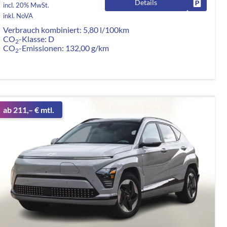
Details
rken
Fahrzeug
incl. 20% MwSt.
inkl. NoVA
Verbrauch kombiniert:
5,80 l/100km
CO
-Klasse:
D
2
CO
-Emissionen:
132,00 g/km
2
ab 211,– € mtl.