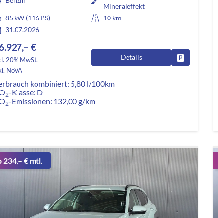
Benzin
Mineraleffekt
85 kW (116 PS)
10 km
31.07.2026
6.927,– €
Details
Fahrzeug pa
cl. 20% MwSt.
kl. NoVA
erbrauch kombiniert:
5,80 l/100km
O
-Klasse:
D
2
O
-Emissionen:
132,00 g/km
2
b 234,– € mtl.