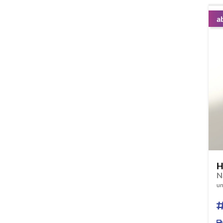
a
H
N
un