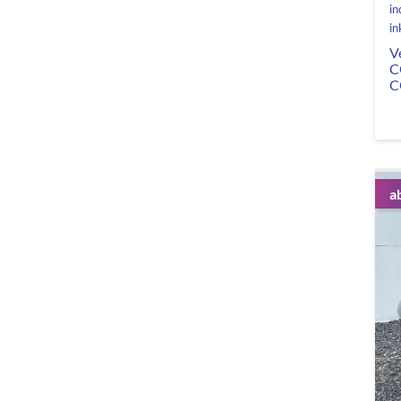
in
in
V
C
C
a