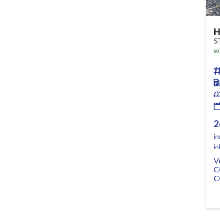
H
S
so
2
in
in
V
C
C