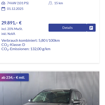
74 kW (101 PS)
15 km
01.12.2025
29.891,– €
Details
rken
Fahrzeug
incl. 20% MwSt.
inkl. NoVA
Verbrauch kombiniert:
5,80 l/100km
CO
-Klasse:
D
2
CO
-Emissionen:
132,00 g/km
2
ab 234,– € mtl.