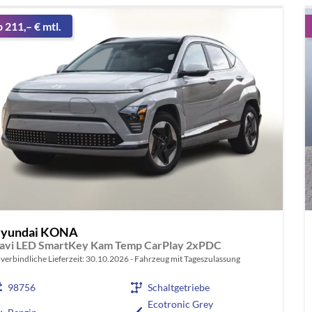
b 211,– € mtl.
yundai KONA
avi LED SmartKey Kam Temp CarPlay 2xPDC
verbindliche Lieferzeit:
30.10.2026
Fahrzeug mit Tageszulassung
98756
Schaltgetriebe
Ecotronic Grey