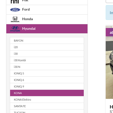
Ford
I
Honda
Hyundai
a
BAYON
i20
i30
i30 Kombi
i30 N
IONIQ 5
IONIQ 6
IONIQ 9
KONA
KONA Elektro
H
SANTA FE
S
TUCSON