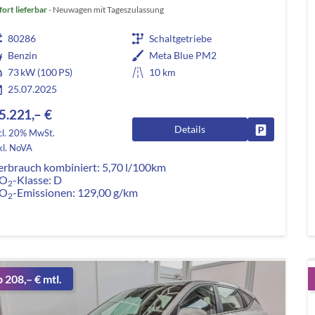
fort lieferbar
Neuwagen mit Tageszulassung
80286
Schaltgetriebe
Benzin
Meta Blue PM2
73 kW (100 PS)
10 km
25.07.2025
5.221,– €
Details
Fahrzeug pa
cl. 20% MwSt.
kl. NoVA
erbrauch kombiniert:
5,70 l/100km
O
-Klasse:
D
2
O
-Emissionen:
129,00 g/km
2
b 208,– € mtl.