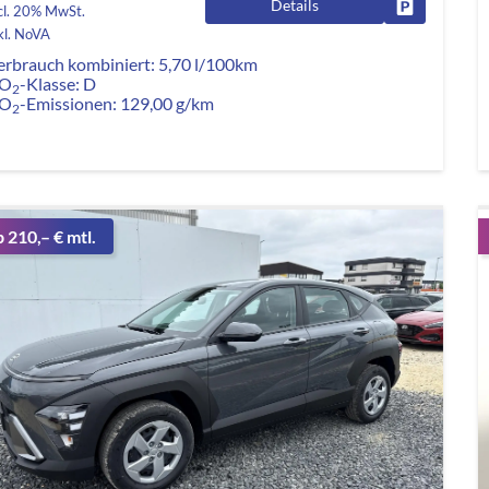
Details
Fahrzeug pa
cl. 20% MwSt.
kl. NoVA
erbrauch kombiniert:
5,70 l/100km
O
-Klasse:
D
2
O
-Emissionen:
129,00 g/km
2
b 210,– € mtl.