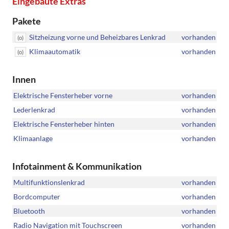
Eingebaute Extras
Pakete
Sitzheizung vorne und Beheizbares Lenkrad
vorhanden
(o)
Klimaautomatik
vorhanden
(o)
Innen
Elektrische Fensterheber vorne
vorhanden
Lederlenkrad
vorhanden
Elektrische Fensterheber hinten
vorhanden
Klimaanlage
vorhanden
Infotainment & Kommunikation
Multifunktionslenkrad
vorhanden
Bordcomputer
vorhanden
Bluetooth
vorhanden
Radio Navigation mit Touchscreen
vorhanden