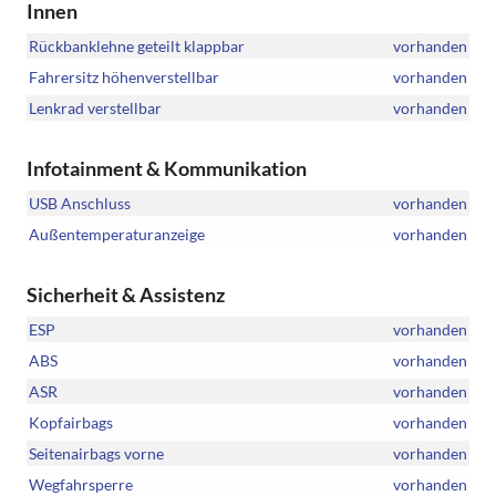
Innen
Rückbanklehne geteilt klappbar
vorhanden
Fahrersitz höhenverstellbar
vorhanden
Lenkrad verstellbar
vorhanden
Infotainment & Kommunikation
USB Anschluss
vorhanden
Außentemperaturanzeige
vorhanden
Sicherheit & Assistenz
ESP
vorhanden
ABS
vorhanden
ASR
vorhanden
Kopfairbags
vorhanden
Seitenairbags vorne
vorhanden
Wegfahrsperre
vorhanden