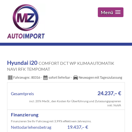
Menü
Hyundai i20
COMFORT DCT WP KLIMAAUTOMATIK
NAVI RFK TEMPOMAT
Fahrzeugnr.:
80316
sofort lieferbar
Neuwagen mit Tageszulassung
24.237,– €
Gesamtpreis
incl. 20% MwSt., den Kosten für Überführung und Zulassungspapieren
inkl. NoVA
Finanzierung
Finanzieren Sie Ihr Fahrzeug mit 3,99% effektivem Jahreszins.
19.437,– €
Nettodarlehensbetrag