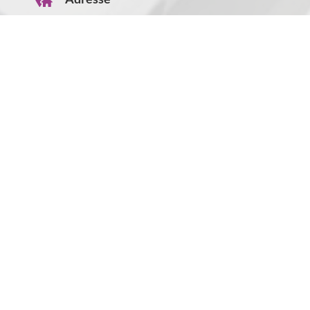
Anny Wödl Gasse 1
A-2700 Wiener Neustadt
Öffnungszeiten