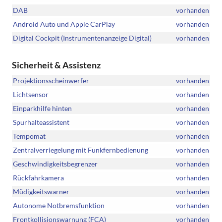
DAB
vorhanden
Android Auto und Apple CarPlay
vorhanden
Digital Cockpit (Instrumentenanzeige Digital)
vorhanden
Sicherheit & Assistenz
Projektionsscheinwerfer
vorhanden
Lichtsensor
vorhanden
Einparkhilfe hinten
vorhanden
Spurhalteassistent
vorhanden
Tempomat
vorhanden
Zentralverriegelung mit Funkfernbedienung
vorhanden
Geschwindigkeitsbegrenzer
vorhanden
Rückfahrkamera
vorhanden
Müdigkeitswarner
vorhanden
Autonome Notbremsfunktion
vorhanden
Frontkollisionswarnung (FCA)
vorhanden