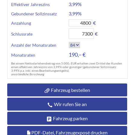
3,99%
Effektiver Jahreszins
3,99%
Gebundener Sollzinssatz
€
Anzahlung
€
Schlussrate
Anzahl der Monatsraten
190,– €
Monatsraten
Bei einem Nettodarlehensbetrag von 5.000,- EUR erhalten zwei Drittel der Kunden
einen effektiven Jahreszins von 3,99% oder günstiger (gebundener Sollzinssatz
3,99% p.a. inkl. eines Bearbeitungsentgelts).
unverbindliche Berechnung
Fahrzeug bestellen
Wir rufen Sie an
Fahrzeug parken
PDF-Datei, Fahrzeugexposé drucken