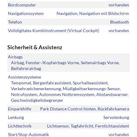
Bordcomputer
vorhanden
Navigationssystem
Navigation, Navigation mit Bildschirm
Telefon
Bluetooth
Volldigitales Kombiinstrument (Virtual Cockpit)
vorhanden
Sicherheit & Assistenz
Airbags
Airbag, Fenster-/Kopfairbags Vorne, Seitenairbags Vorne,
Beifahrerairbag
Assistenzsysteme
Tempomat, Berganfahrassistent, Spurhalteassistent,
Verkehrzeichenerkennung, Müdigkeitserkennungs-Sensor,
Notrufsystem, Autonomes Notbremssystem, Abstandswarner,
Geschwindigkeitsbegrenzer
Einparkhilfe
Park Distance Control hinten, Rückfahrkamera
Lenkung
Servolenkung
Lichttechnik
Lichtsensor, Tagfahrlicht, Fernlichtassistent
Start/Stop-Automatik
vorhanden