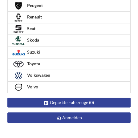
Peugeot
Renault
Seat
Skoda
Suzuki
Toyota
Volkswagen
Volvo
Geparkte Fahrzeuge (
0
)
Anmelden