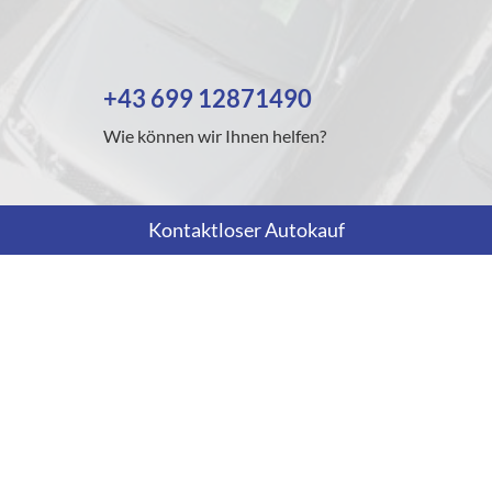
+43 699 12871490
Wie können wir Ihnen helfen?
Kontaktloser Autokauf
Anmelden
Impressum
Datenschutz
AGB
Cookie-Einstellungen
Weitere Informationen zum offiziellen Kraftstoffverbrauch und
zu den offiziellen spezifischen CO
-Emissionen und
2
gegebenenfalls zum Stromverbrauch neuer PKW können dem
'Leitfaden über den offiziellen Kraftstoffverbrauch, die
offiziellen spezifischen CO
-Emissionen und den offiziellen
2
Stromverbrauch neuer PKW' entnommen werden, der an allen
Verkaufsstellen und bei der 'Deutschen Automobil Treuhand
GmbH' unentgeltlich erhältlich ist unter www.dat.de.