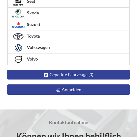
Seat
Skoda
Suzuki
Toyota
Volkswagen
Volvo
Geparkte Fahrzeuge (
0
)
Anmelden
Kontaktaufnahme
Können wir Ihnen behilflich