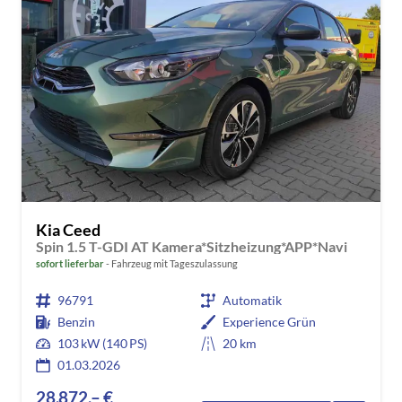
Kia Ceed
Spin 1.5 T-GDI AT Kamera*Sitzheizung*APP*Navi
sofort lieferbar
Fahrzeug mit Tageszulassung
96791
Automatik
Benzin
Experience Grün
103 kW (140 PS)
20 km
01.03.2026
28.872,– €