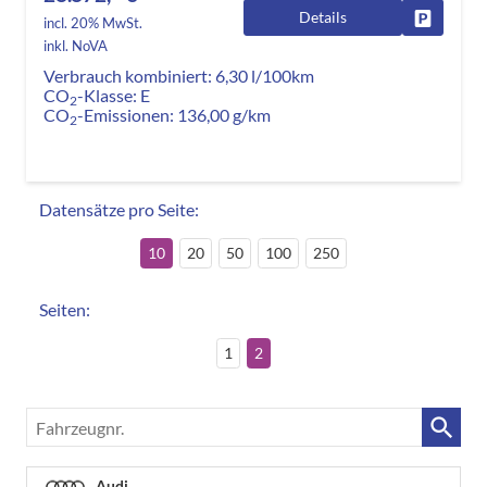
Details
Fahrzeug
incl. 20% MwSt.
inkl. NoVA
Verbrauch kombiniert:
6,30 l/100km
CO
-Klasse:
E
2
CO
-Emissionen:
136,00 g/km
2
Datensätze pro Seite:
10
20
50
100
250
Seiten:
1
2
Fahrzeugnr.
Audi