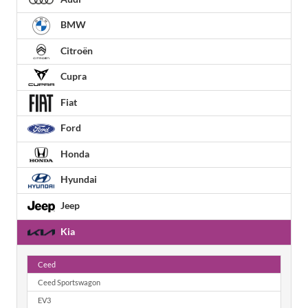
BMW
Citroën
Cupra
Fiat
Ford
Honda
Hyundai
Jeep
Kia
Ceed
Ceed Sportswagon
EV3