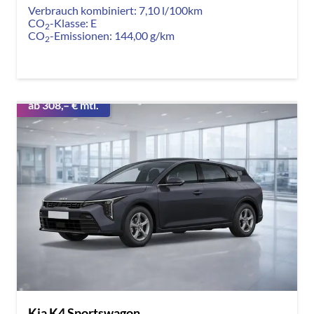
Verbrauch kombiniert:
7,10 l/100km
CO
-Klasse:
E
2
CO
-Emissionen:
144,00 g/km
2
ab 308,– € mtl.
Kia K4 Sportswagon