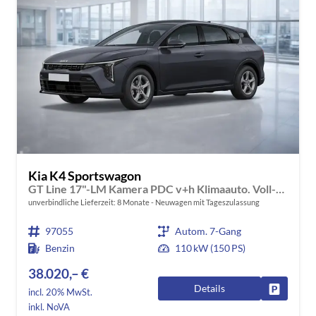
Kia K4 Sportswagon
GT Line 17"-LM Kamera PDC v+h Klimaauto. Voll-LED-Scheinwerfer
unverbindliche Lieferzeit:
8 Monate
Neuwagen mit Tageszulassung
97055
Autom. 7-Gang
Benzin
110 kW (150 PS)
38.020,– €
Details
Fahrzeug
incl. 20% MwSt.
inkl. NoVA