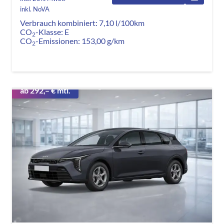
inkl. NoVA
Verbrauch kombiniert:
7,10 l/100km
CO
-Klasse:
E
2
CO
-Emissionen:
153,00 g/km
2
ab 292,– € mtl.