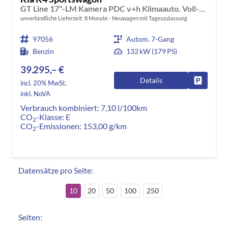
GT Line 17"-LM Kamera PDC v+h Klimaauto. Voll-LED-Scheinwerfer
unverbindliche Lieferzeit:
8 Monate
Neuwagen mit Tageszulassung
97056
Autom. 7-Gang
Benzin
132 kW (179 PS)
39.295,– €
Details
Fahrzeug
incl. 20% MwSt.
inkl. NoVA
Verbrauch kombiniert:
7,10 l/100km
CO
-Klasse:
E
2
CO
-Emissionen:
153,00 g/km
2
Datensätze pro Seite:
10
20
50
100
250
Seiten: