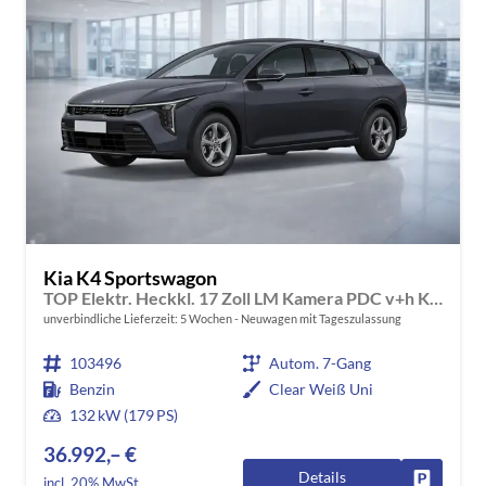
Kia K4 Sportswagon
TOP Elektr. Heckkl. 17 Zoll LM Kamera PDC v+h Klimaauto. Voll-LED-Scheinwerfer
unverbindliche Lieferzeit:
5 Wochen
Neuwagen mit Tageszulassung
103496
Autom. 7-Gang
Benzin
Clear Weiß Uni
132 kW (179 PS)
36.992,– €
Details
Fahrzeug
incl. 20% MwSt.