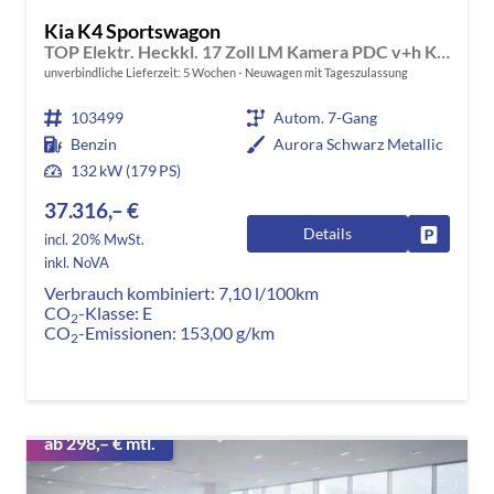
Kia K4 Sportswagon
TOP Elektr. Heckkl. 17 Zoll LM Kamera PDC v+h Klimaauto. Voll-LED-Scheinwerfer
unverbindliche Lieferzeit:
5 Wochen
Neuwagen mit Tageszulassung
103499
Autom. 7-Gang
Benzin
Aurora Schwarz Metallic
132 kW (179 PS)
37.316,– €
Details
Fahrzeug
incl. 20% MwSt.
inkl. NoVA
Verbrauch kombiniert:
7,10 l/100km
CO
-Klasse:
E
2
CO
-Emissionen:
153,00 g/km
2
ab 298,– € mtl.