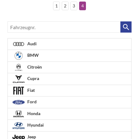
1
2
3
4
Fahrzeugnr.
Audi
BMW
Citroën
Cupra
Fiat
Ford
Honda
Hyundai
Jeep