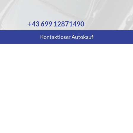
+43 699 12871490
Wie können wir Ihnen helfen?
Kontaktloser Autokauf
Anmelden
Impressum
Datenschutz
AGB
Cookie-Einstellungen
Weitere Informationen zum offiziellen Kraftstoffverbrauch und
zu den offiziellen spezifischen CO
-Emissionen und
2
gegebenenfalls zum Stromverbrauch neuer PKW können dem
'Leitfaden über den offiziellen Kraftstoffverbrauch, die
offiziellen spezifischen CO
-Emissionen und den offiziellen
2
Stromverbrauch neuer PKW' entnommen werden, der an allen
Verkaufsstellen und bei der 'Deutschen Automobil Treuhand
GmbH' unentgeltlich erhältlich ist unter www.dat.de.