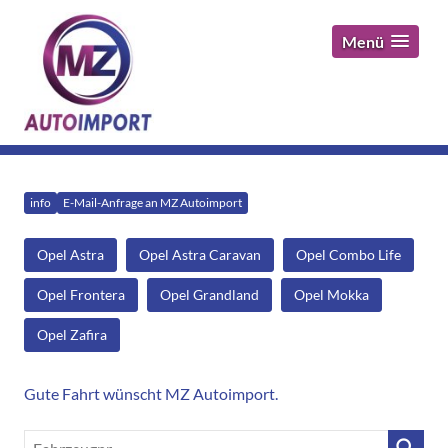
Menü
info
E-Mail-Anfrage an MZ Autoimport
Opel Astra
Opel Astra Caravan
Opel Combo Life
Opel Frontera
Opel Grandland
Opel Mokka
Opel Zafira
Gute Fahrt wünscht MZ Autoimport.
Fahrzeugnr.