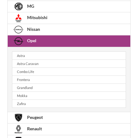
MG
Mitsubishi
Nissan
Opel
Astra
Astra Caravan
Combo Life
Frontera
Grandland
Mokka
Zafira
Peugeot
Renault