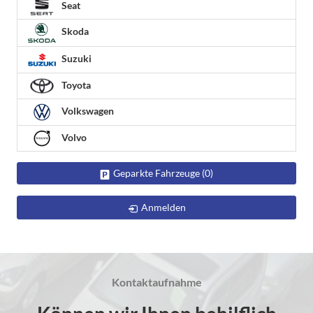
Seat
Skoda
Suzuki
Toyota
Volkswagen
Volvo
Geparkte Fahrzeuge (
0
)
Anmelden
Kontaktaufnahme