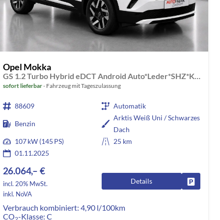
Opel Mokka
GS 1.2 Turbo Hybrid eDCT Android Auto*Leder*SHZ*Kamera*Klimaauto*LED*
sofort lieferbar
Fahrzeug mit Tageszulassung
88609
Automatik
Arktis Weiß Uni / Schwarzes
Benzin
Dach
107 kW (145 PS)
25 km
01.11.2025
26.064,– €
Details
rken
Fahrzeug
incl. 20% MwSt.
inkl. NoVA
Verbrauch kombiniert:
4,90 l/100km
CO
-Klasse:
C
2