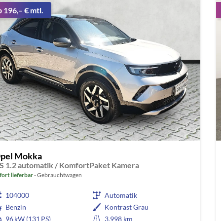
b 196,– € mtl.
pel Mokka
S 1.2 automatik / KomfortPaket Kamera
fort lieferbar
Gebrauchtwagen
104000
Automatik
Benzin
Kontrast Grau
96 kW (131 PS)
3.998 km