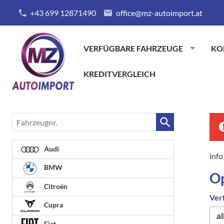
+43 699 12871490
office@mz-autoimport.at
VERFÜGBARE FAHRZEUGE
KO
KREDITVERGLEICH
Fahrzeugnr.
Audi
info
BMW
O
Citroën
Ver
Cupra
Fiat