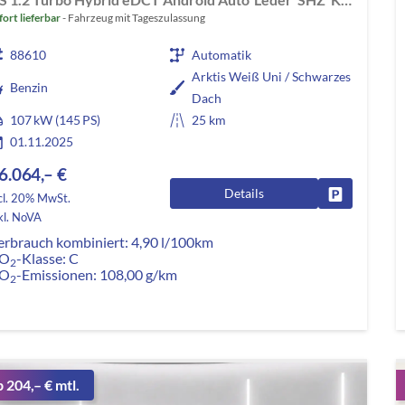
fort lieferbar
Fahrzeug mit Tageszulassung
88610
Automatik
Arktis Weiß Uni / Schwarzes
Benzin
Dach
107 kW (145 PS)
25 km
01.11.2025
6.064,– €
Details
Fahrzeug pa
cl. 20% MwSt.
kl. NoVA
erbrauch kombiniert:
4,90 l/100km
O
-Klasse:
C
2
O
-Emissionen:
108,00 g/km
2
b 204,– € mtl.