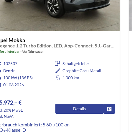
pel Mokka
Elegance 1.2 Turbo Edition, LED, App-Connect, 5 J.-Garantie
fort lieferbar
Vorführwagen
102537
Schaltgetriebe
Benzin
Graphite Grau Metall
100 kW (136 PS)
1.000 km
01.06.2026
5.972,– €
Details
Fahrzeug pa
cl. 20% MwSt.
kl. NoVA
erbrauch kombiniert:
5,60 l/100km
O
-Klasse:
D
2