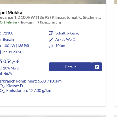
pel Mokka
Elegance 1.2 100 kW (136 PS) Klimaautomatik, Sitzheizung, Lenkradheizung, Abstandstempomat, Einparkhilfe, Rückfahrkamera, Bluetooth, Apple CarPlay, Android Auto, LED-Scheinwerfer, Voll Digitales Cockpit, 17 Zoll Leichtmetallfelgen, uvm.
fort lieferbar
Neuwagen mit Tageszulassung
72100
Schalt. 6-Gang
Benzin
Arktis Weiß
100 kW (136 PS)
10 km
27.09.2024
5.054,– €
Details
Fahrzeug pa
cl. 20% MwSt.
kl. NoVA
erbrauch kombiniert:
5,60 l/100km
O
-Klasse:
D
2
O
-Emissionen:
127,00 g/km
2