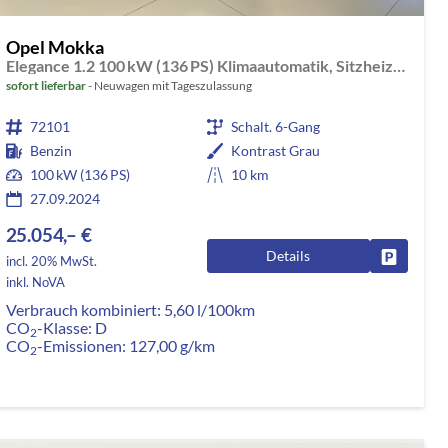
Opel Mokka
Elegance 1.2 100 kW (136 PS) Klimaautomatik, Sitzheizung, Lenkradheizung, Abstandstempomat, Einparkhilfe, Rückfahrkamera, Bluetooth, Apple CarPlay, Android Auto, LED-Scheinwerfer, Voll Digitales Cockpit, 17 Zoll Leichtmetallfelgen, uvm.
sofort lieferbar
Neuwagen mit Tageszulassung
72101
Schalt. 6-Gang
Benzin
Kontrast Grau
100 kW (136 PS)
10 km
27.09.2024
25.054,– €
Details
rken
Fahrzeug
incl. 20% MwSt.
inkl. NoVA
Verbrauch kombiniert:
5,60 l/100km
CO
-Klasse:
D
2
CO
-Emissionen:
127,00 g/km
2