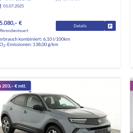
01.07.2025
5.080,– €
Details
Fahrzeug pa
fferenzbesteuert
erbrauch kombiniert:
6,10 l/100km
O
-Emissionen:
138,00 g/km
2
b 203,– € mtl.