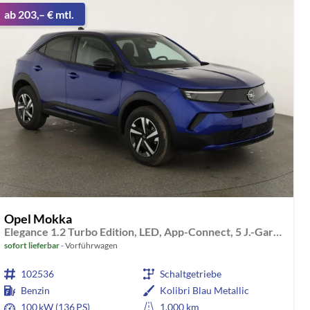
ab 203,– € mtl.
Opel Mokka
Elegance 1.2 Turbo Edition, LED, App-Connect, 5 J.-Garantie
sofort lieferbar
Vorführwagen
102536
Schaltgetriebe
Benzin
Kolibri Blau Metallic
100 kW (136 PS)
1.000 km