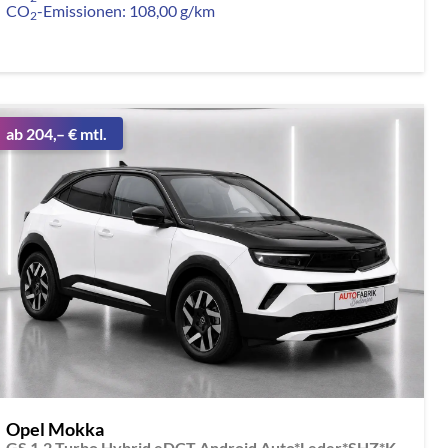
CO
-Emissionen:
108,00 g/km
2
ab 204,– € mtl.
Opel Mokka
GS 1.2 Turbo Hybrid eDCT Android Auto*Leder*SHZ*Kamera*Klimaauto*LED*