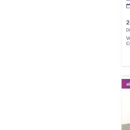
2
Di
V
C
a