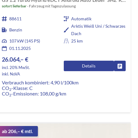
sofort lieferbar
Fahrzeug mit Tageszulassung
88611
Automatik
Arktis Weiß Uni / Schwarzes
Benzin
Dach
107 kW (145 PS)
25 km
01.11.2025
26.064,– €
Details
rken
Fahrzeug
incl. 20% MwSt.
inkl. NoVA
Verbrauch kombiniert:
4,90 l/100km
CO
-Klasse:
C
2
CO
-Emissionen:
108,00 g/km
2
ab 206,– € mtl.