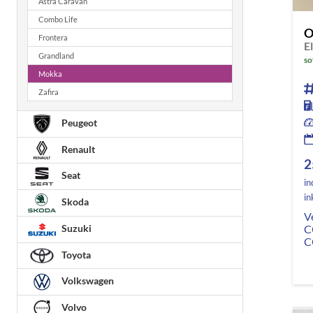
Astra Caravan
Combo Life
O
Frontera
Grandland
so
Mokka
Zafira
Peugeot
Renault
2
Seat
in
in
Skoda
V
Suzuki
C
C
Toyota
Volkswagen
Volvo