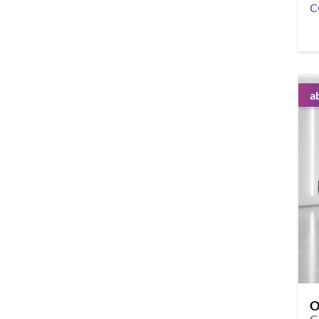
C
a
O