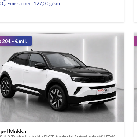
O
-Emissionen:
127,00 g/km
2
b 204,– € mtl.
pel Mokka
GS 1.2 Turbo Hybrid eDCT Android Auto*Leder*SHZ*Kamera*Klimaauto*LED*