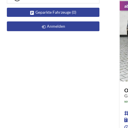
a
Geparkte Fahrzeuge (
0
)
Anmelden
O
G
so