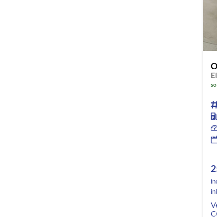
O
so
2
in
in
V
C