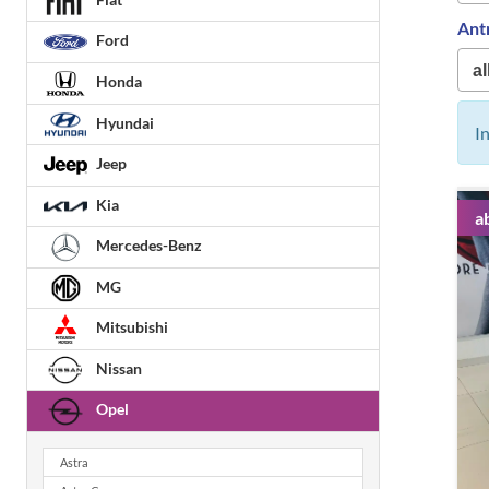
Ant
Ford
Honda
Hyundai
I
Jeep
Kia
a
Mercedes-Benz
MG
Mitsubishi
Nissan
Opel
Astra