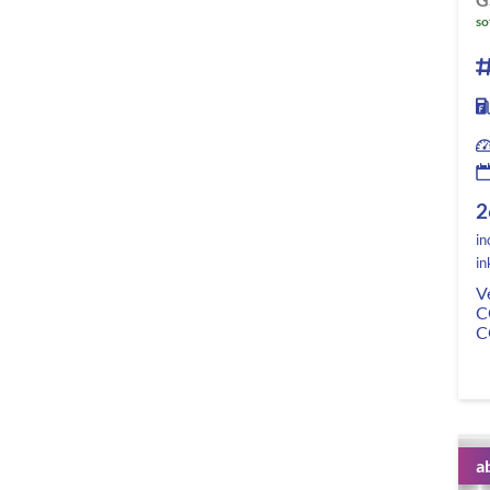
so
2
in
in
V
C
C
a