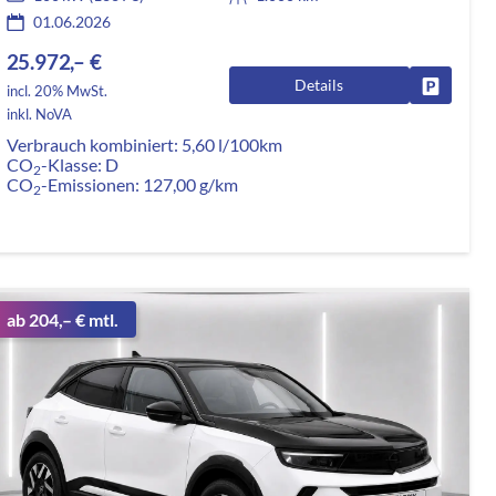
01.06.2026
25.972,– €
Details
Fahrzeug
incl. 20% MwSt.
rken
inkl. NoVA
Verbrauch kombiniert:
5,60 l/100km
CO
-Klasse:
D
2
CO
-Emissionen:
127,00 g/km
2
ab 204,– € mtl.