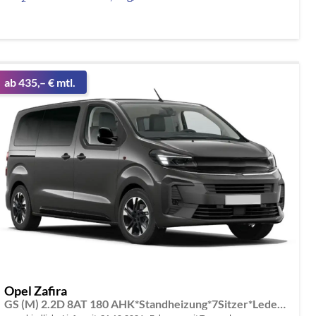
ab 435,– € mtl.
Opel Zafira
GS (M) 2.2D 8AT 180 AHK*Standheizung*7Sitzer*Leder*Android Auto*Navi*SHZ*Kamera