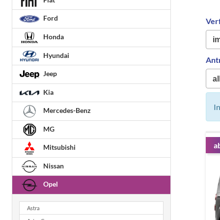
Ford
Ver
Honda
Hyundai
Ant
Jeep
Kia
I
Mercedes-Benz
MG
a
Mitsubishi
Nissan
Opel
Astra