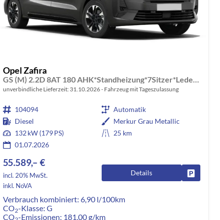
Opel Zafira
GS (M) 2.2D 8AT 180 AHK*Standheizung*7Sitzer*Leder*Android Auto*Navi*SHZ*Kamera
unverbindliche Lieferzeit:
31.10.2026
Fahrzeug mit Tageszulassung
104094
Automatik
Diesel
Merkur Grau Metallic
132 kW (179 PS)
25 km
01.07.2026
55.589,– €
Details
rken
Fahrzeug
incl. 20% MwSt.
inkl. NoVA
Verbrauch kombiniert:
6,90 l/100km
CO
-Klasse:
G
2
CO
-Emissionen:
181,00 g/km
2