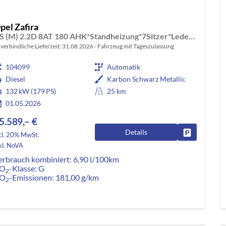
pel Zafira
GS (M) 2.2D 8AT 180 AHK*Standheizung*7Sitzer*Leder*Android Auto*Navi*SHZ*Kamera
verbindliche Lieferzeit:
31.08.2026
Fahrzeug mit Tageszulassung
104099
Automatik
Diesel
Karbon Schwarz Metallic
132 kW (179 PS)
25 km
01.05.2026
5.589,– €
Details
Fahrzeug pa
cl. 20% MwSt.
kl. NoVA
erbrauch kombiniert:
6,90 l/100km
O
-Klasse:
G
2
O
-Emissionen:
181,00 g/km
2