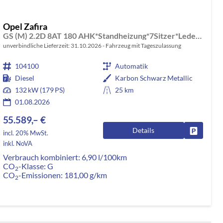
Opel Zafira
GS (M) 2.2D 8AT 180 AHK*Standheizung*7Sitzer*Leder*Android Auto*Navi*SHZ*Kamera
unverbindliche Lieferzeit:
31.10.2026
Fahrzeug mit Tageszulassung
104100
Automatik
Diesel
Karbon Schwarz Metallic
132 kW (179 PS)
25 km
01.08.2026
55.589,– €
Details
rken
Fahrzeug
incl. 20% MwSt.
inkl. NoVA
Verbrauch kombiniert:
6,90 l/100km
CO
-Klasse:
G
2
CO
-Emissionen:
181,00 g/km
2