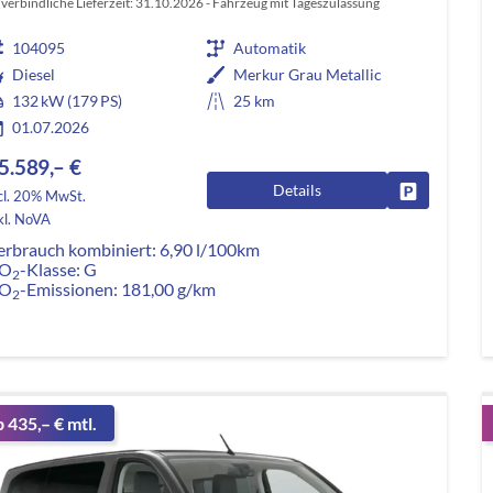
verbindliche Lieferzeit:
31.10.2026
Fahrzeug mit Tageszulassung
104095
Automatik
Diesel
Merkur Grau Metallic
132 kW (179 PS)
25 km
01.07.2026
5.589,– €
Details
Fahrzeug pa
cl. 20% MwSt.
kl. NoVA
erbrauch kombiniert:
6,90 l/100km
O
-Klasse:
G
2
O
-Emissionen:
181,00 g/km
2
b 435,– € mtl.