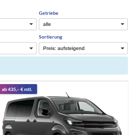
Getriebe
Sortierung
ab 435,– € mtl.