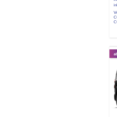
in
V
C
C
a