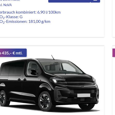
kl. NoVA
erbrauch kombiniert:
6,90 l/100km
O
-Klasse:
G
2
O
-Emissionen:
181,00 g/km
2
b 435,– € mtl.