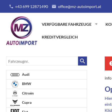
+43 699 12871490
office@mz-autoimport.at
VERFÜGBARE FAHRZEUGE
KO
KREDITVERGLEICH
Fahrzeugnr.
Audi
info
BMW
Op
Citroën
Hier
Cupra
eint
Kli
Fiat