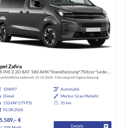
pel Zafira
GS (M) 2.2D 8AT 180 AHK*Standheizung*7Sitzer*Leder*Android Auto*Navi*SHZ*Kamera
verbindliche Lieferzeit:
31.10.2026
Fahrzeug mit Tageszulassung
104097
Automatik
Diesel
Merkur Grau Metallic
132 kW (179 PS)
25 km
01.08.2026
5.589,– €
Details
Fahrzeug pa
cl. 20% MwSt.