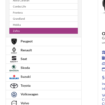
Astra Caravan
Combo Life
Frontera
Grandland
Mokka
Zafira
O
Peugeot
un
Renault
Seat
Skoda
Suzuki
5
in
Toyota
in
Volkswagen
V
C
Volvo
C