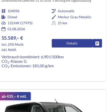
unverbindliche Lieferzeit:
31.10.2026
Fahrzeug mit Tageszulassung
104096
Automatik
Diesel
Merkur Grau Metallic
132 kW (179 PS)
25 km
01.08.2026
55.589,– €
Details
rken
Fahrzeug
incl. 20% MwSt.
inkl. NoVA
Verbrauch kombiniert:
6,90 l/100km
CO
-Klasse:
G
2
CO
-Emissionen:
181,00 g/km
2
ab 435,– € mtl.