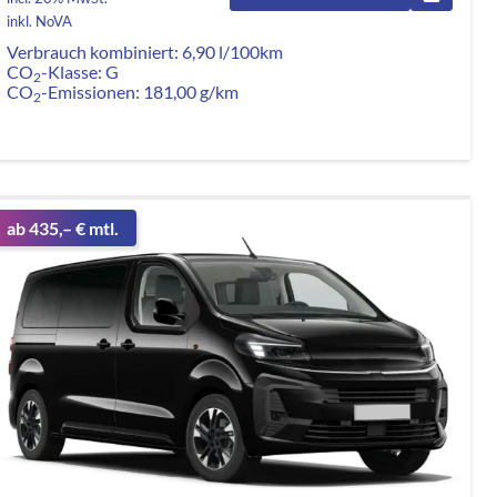
inkl. NoVA
Verbrauch kombiniert:
6,90 l/100km
CO
-Klasse:
G
2
CO
-Emissionen:
181,00 g/km
2
ab 435,– € mtl.