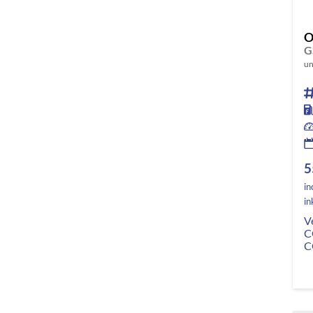
O
un
5
in
in
V
C
C