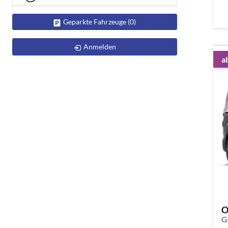
Geparkte Fahrzeuge (
0
)
Anmelden
a
O