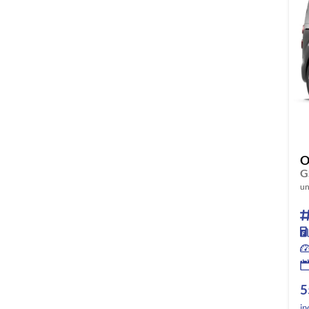
O
un
5
in