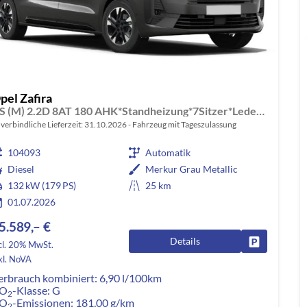
pel Zafira
GS (M) 2.2D 8AT 180 AHK*Standheizung*7Sitzer*Leder*Android Auto*Navi*SHZ*Kamera
verbindliche Lieferzeit:
31.10.2026
Fahrzeug mit Tageszulassung
104093
Automatik
Diesel
Merkur Grau Metallic
132 kW (179 PS)
25 km
01.07.2026
5.589,– €
Details
Fahrzeug pa
cl. 20% MwSt.
kl. NoVA
erbrauch kombiniert:
6,90 l/100km
O
-Klasse:
G
2
O
-Emissionen:
181,00 g/km
2