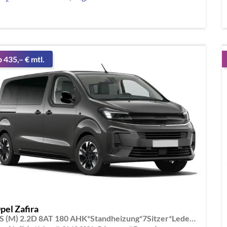
b 435,– € mtl.
pel Zafira
GS (M) 2.2D 8AT 180 AHK*Standheizung*7Sitzer*Leder*Android Auto*Navi*SHZ*Kamera