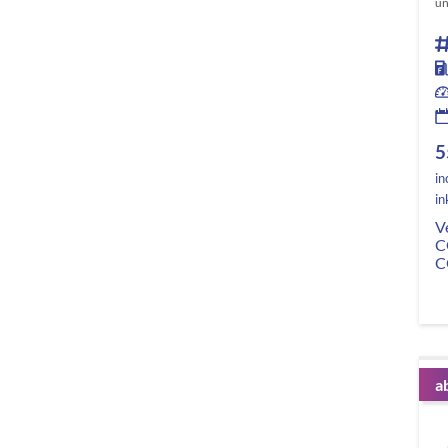
un
5
in
in
V
C
C
a