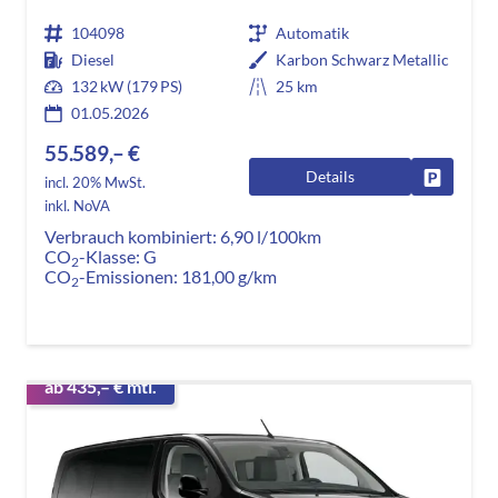
104098
Automatik
Diesel
Karbon Schwarz Metallic
132 kW (179 PS)
25 km
01.05.2026
55.589,– €
Details
Fahrzeug
incl. 20% MwSt.
inkl. NoVA
Verbrauch kombiniert:
6,90 l/100km
CO
-Klasse:
G
2
CO
-Emissionen:
181,00 g/km
2
ab 435,– € mtl.