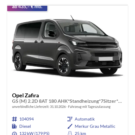
ab 435,– € mtl.
Opel Zafira
GS (M) 2.2D 8AT 180 AHK*Standheizung*7Sitzer*Leder*Android Auto*Navi*SHZ*Kamera
unverbindliche Lieferzeit:
31.10.2026
Fahrzeug mit Tageszulassung
104094
Automatik
Diesel
Merkur Grau Metallic
132 kW (179 PS)
25 km