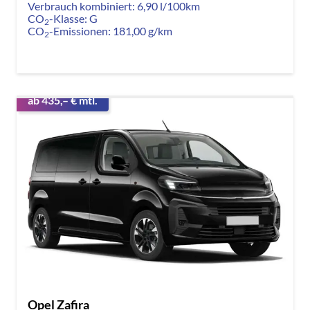
Verbrauch kombiniert:
6,90 l/100km
CO
-Klasse:
G
2
CO
-Emissionen:
181,00 g/km
2
ab 435,– € mtl.
Opel Zafira