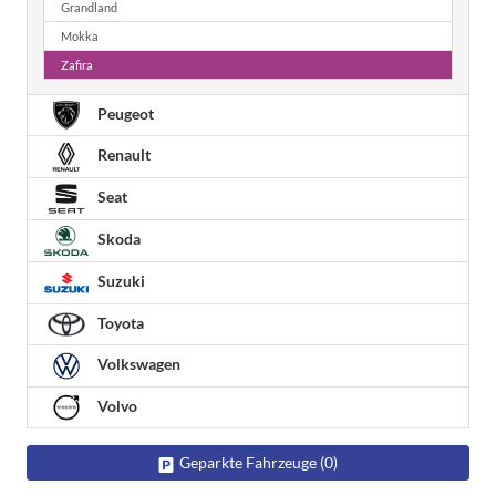
Grandland
Mokka
Zafira
Peugeot
Renault
Seat
Skoda
Suzuki
Toyota
Volkswagen
Volvo
Geparkte Fahrzeuge (
0
)