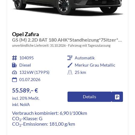
Opel Zafira
GS (M) 2.2D 8AT 180 AHK*Standheizung*7Sitzer*Leder*Android Auto*Navi*SHZ*Kamera
unverbindliche Lieferzeit:
31.10.2026
Fahrzeug mit Tageszulassung
104095
Automatik
Diesel
Merkur Grau Metallic
132 kW (179 PS)
25 km
01.07.2026
55.589,– €
Details
Fahrzeug
incl. 20% MwSt.
inkl. NoVA
Verbrauch kombiniert:
6,90 l/100km
CO
-Klasse:
G
2
CO
-Emissionen:
181,00 g/km
2