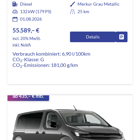
Diesel
Merkur Grau Metallic
132 kW (179 PS)
25 km
01.08.2026
55.589,– €
Details
Fahrzeug
incl. 20% MwSt.
inkl. NoVA
Verbrauch kombiniert:
6,90 l/100km
CO
-Klasse:
G
2
CO
-Emissionen:
181,00 g/km
2
ab 435,– € mtl.