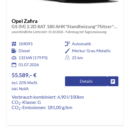
Opel Zafira
GS (M) 2.2D 8AT 180 AHK*Standheizung*7Sitzer*Leder*Android Auto*Navi*SHZ*Kamera
unverbindliche Lieferzeit:
31.10.2026
Fahrzeug mit Tageszulassung
104093
Automatik
Diesel
Merkur Grau Metallic
132 kW (179 PS)
25 km
01.07.2026
55.589,– €
Details
Fahrzeug
incl. 20% MwSt.
inkl. NoVA
Verbrauch kombiniert:
6,90 l/100km
CO
-Klasse:
G
2
CO
-Emissionen:
181,00 g/km
2