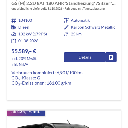
GS (M) 2.2D 8AT 180 AHK*Standheizung*7Sitzer*Leder*Android Auto*Navi*SHZ*Kamera
unverbindliche Lieferzeit:
31.10.2026
Fahrzeug mit Tageszulassung
104100
Automatik
Diesel
Karbon Schwarz Metallic
132 kW (179 PS)
25 km
01.08.2026
55.589,– €
Details
Fahrzeug
incl. 20% MwSt.
inkl. NoVA
Verbrauch kombiniert:
6,90 l/100km
CO
-Klasse:
G
2
CO
-Emissionen:
181,00 g/km
2
ab 435,– € mtl.