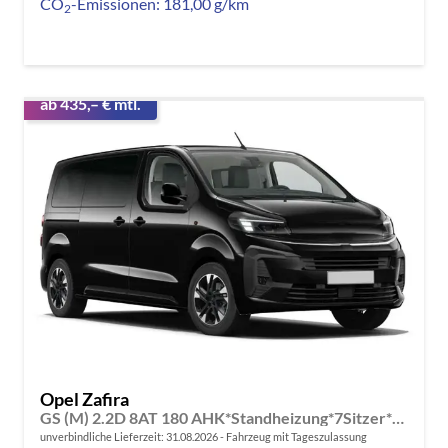
CO
-Emissionen:
181,00 g/km
2
ab 435,– € mtl.
Opel Zafira
GS (M) 2.2D 8AT 180 AHK*Standheizung*7Sitzer*Leder*Android Auto*Navi*SHZ*Kamera
unverbindliche Lieferzeit:
31.08.2026
Fahrzeug mit Tageszulassung