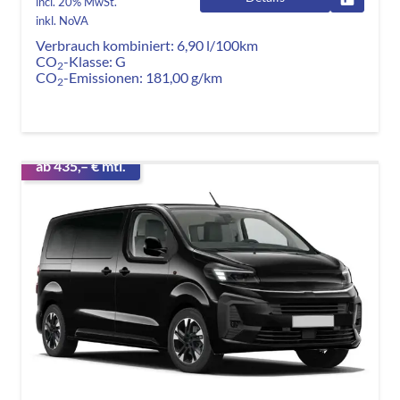
incl. 20% MwSt.
inkl. NoVA
Verbrauch kombiniert:
6,90 l/100km
CO
-Klasse:
G
2
CO
-Emissionen:
181,00 g/km
2
ab 435,– € mtl.