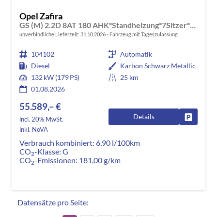
Opel Zafira
GS (M) 2.2D 8AT 180 AHK*Standheizung*7Sitzer*Leder*Android Auto*Navi*SHZ*Kamera
unverbindliche Lieferzeit:
31.10.2026
Fahrzeug mit Tageszulassung
104102
Automatik
Diesel
Karbon Schwarz Metallic
132 kW (179 PS)
25 km
01.08.2026
55.589,– €
Details
Fahrzeug
incl. 20% MwSt.
inkl. NoVA
Verbrauch kombiniert:
6,90 l/100km
CO
-Klasse:
G
2
CO
-Emissionen:
181,00 g/km
2
Datensätze pro Seite: