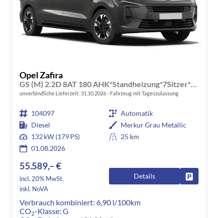
Opel Zafira
GS (M) 2.2D 8AT 180 AHK*Standheizung*7Sitzer*Leder*Android Auto*Navi*SHZ*Kamera
unverbindliche Lieferzeit:
31.10.2026
Fahrzeug mit Tageszulassung
104097
Automatik
Diesel
Merkur Grau Metallic
132 kW (179 PS)
25 km
01.08.2026
55.589,– €
Details
Fahrzeug
incl. 20% MwSt.
inkl. NoVA
Verbrauch kombiniert:
6,90 l/100km
CO
-Klasse:
G
2