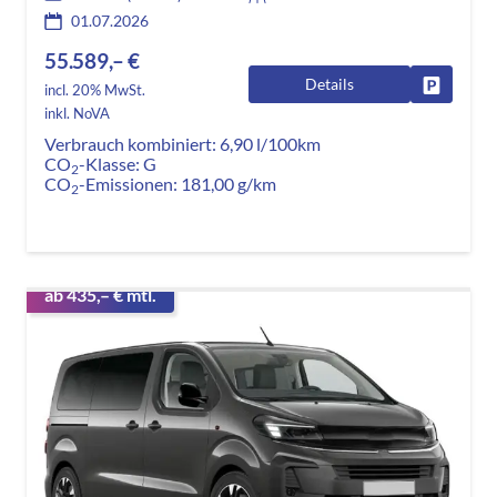
01.07.2026
55.589,– €
Details
Fahrzeug
incl. 20% MwSt.
inkl. NoVA
Verbrauch kombiniert:
6,90 l/100km
CO
-Klasse:
G
2
CO
-Emissionen:
181,00 g/km
2
ab 435,– € mtl.