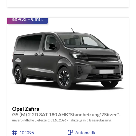
ab 435,– € mtl.
Opel Zafira
GS (M) 2.2D 8AT 180 AHK*Standheizung*7Sitzer*Leder*Android Auto*Navi*SHZ*Kamera
unverbindliche Lieferzeit:
31.10.2026
Fahrzeug mit Tageszulassung
104096
Automatik