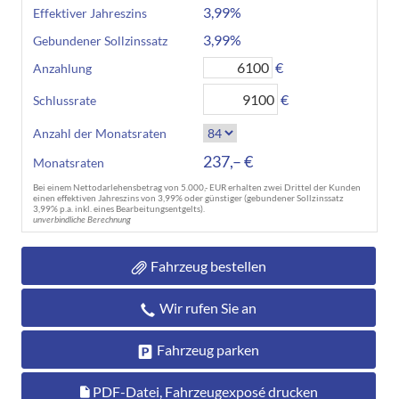
3,99%
Effektiver Jahreszins
3,99%
Gebundener Sollzinssatz
€
Anzahlung
€
Schlussrate
Anzahl der Monatsraten
237,– €
Monatsraten
Bei einem Nettodarlehensbetrag von 5.000,- EUR erhalten zwei Drittel der Kunden
einen effektiven Jahreszins von 3,99% oder günstiger (gebundener Sollzinssatz
3,99% p.a. inkl. eines Bearbeitungsentgelts).
unverbindliche Berechnung
Fahrzeug bestellen
Wir rufen Sie an
Fahrzeug parken
PDF-Datei, Fahrzeugexposé drucken