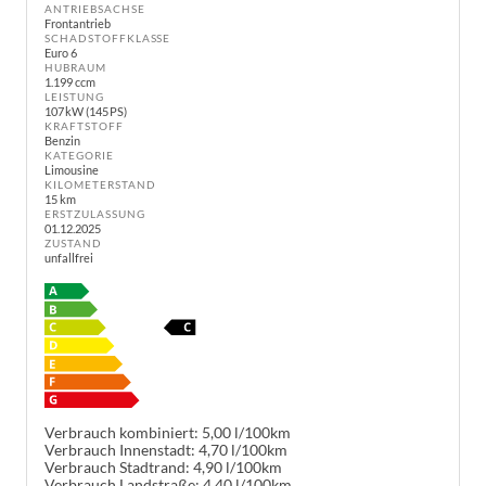
ANTRIEBSACHSE
Frontantrieb
SCHADSTOFFKLASSE
Euro 6
HUBRAUM
1.199 ccm
LEISTUNG
107 kW (145 PS)
KRAFTSTOFF
Benzin
KATEGORIE
Limousine
KILOMETERSTAND
15 km
ERSTZULASSUNG
01.12.2025
ZUSTAND
unfallfrei
Verbrauch kombiniert:
5,00 l/100km
Verbrauch Innenstadt:
4,70 l/100km
Verbrauch Stadtrand:
4,90 l/100km
Verbrauch Landstraße:
4,40 l/100km