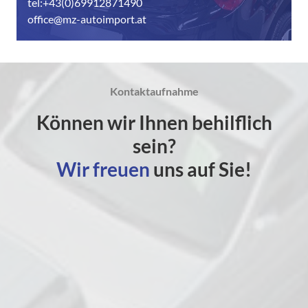
tel:+43(0)69912871490
office@mz-autoimport.at
Kontaktaufnahme
Können wir Ihnen behilflich
sein?
Wir freuen
uns auf Sie!