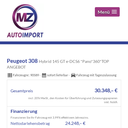
Menü
Peugeot 308
Hybrid 145 GT e-DCS6 *Pano*360*TOP
ANGEBOT
Fahrzeugnr.:
90589
sofort lieferbar
Fahrzeug mit Tageszulassung
30.348,– €
Gesamtpreis
incl. 20% MwSt., den Kosten für Überführung und Zulassungspapieren
inkl. NoVA
Finanzierung
Finanzieren Sie Ihr Fahrzeug mit 3,99% effektivem Jahreszins.
24.248,– €
Nettodarlehensbetrag