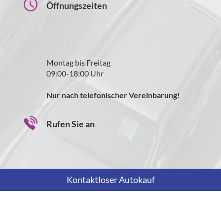
Öffnungszeiten
Montag bis Freitag
09:00-18:00 Uhr
Nur nach telefonischer Vereinbarung!
Rufen Sie an
Kontaktloser Autokauf
+43 699 12871490
Wie können wir Ihnen helfen?