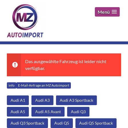
Menü
Das ausgewählte Fahrzeug ist leider nicht
verfügbar.
info
E-Mail-Anfrage an MZ Autoimport
Audi A1
Audi A3
Audi A3 Sportback
Audi A5
Audi A5 Avant
Audi Q3
Audi Q3 Sportback
Audi Q5
Audi Q5 Sportback