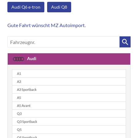
Audi Q6 e-tron
Audi Q8
Gute Fahrt wünscht MZ Autoimport.
Fahrzeugnr.
Audi
A1
A3
A3 Sportback
A5
A5 Avant
Q3
Q3 Sportback
Q5
Q5 Sportback