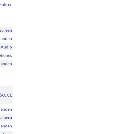
Fahrer
hscreen
handen
r Audio
tphones
handen
 (ACC),
handen
rkamera
handen