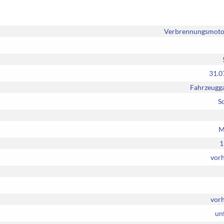
Verbrennungsmotor
31.0
Fahrzeugga
S
M
1
vor
vor
unf