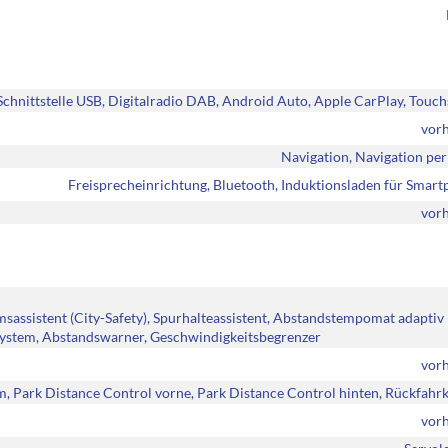
chnittstelle USB, Digitalradio DAB, Android Auto, Apple CarPlay, Touc
vor
Navigation, Navigation pe
Freisprecheinrichtung, Bluetooth, Induktionsladen für Smar
vor
ssistent (City-Safety), Spurhalteassistent, Abstandstempomat adaptiv
ystem, Abstandswarner, Geschwindigkeitsbegrenzer
vor
m, Park Distance Control vorne, Park Distance Control hinten, Rückfah
vor