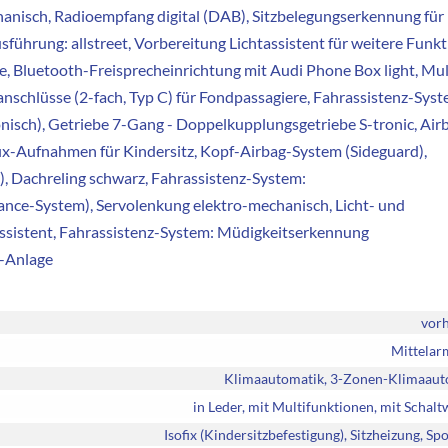
anisch, Radioempfang digital (DAB), Sitzbelegungserkennung für
usführung: allstreet, Vorbereitung Lichtassistent für weitere Funk
, Bluetooth-Freisprecheinrichtung mit Audi Phone Box light, Mul
schlüsse (2-fach, Typ C) für Fondpassagiere, Fahrassistenz-Syst
onisch), Getriebe 7-Gang - Doppelkupplungsgetriebe S-tronic, Air
ofix-Aufnahmen für Kindersitz, Kopf-Airbag-System (Sideguard),
g), Dachreling schwarz, Fahrassistenz-System:
ance-System), Servolenkung elektro-mechanisch, Licht- und
Assistent, Fahrassistenz-System: Müdigkeitserkennung
p-Anlage
vor
Mittelar
Klimaautomatik, 3-Zonen-Klimaaut
in Leder, mit Multifunktionen, mit Schal
Isofix (Kindersitzbefestigung), Sitzheizung, Spo