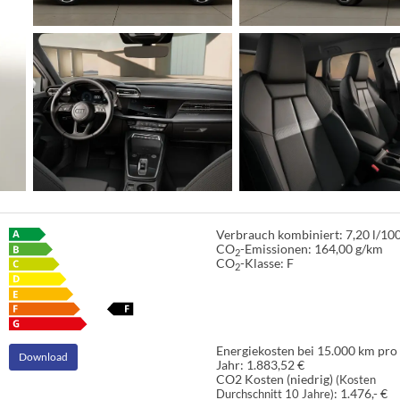
Verbrauch kombiniert:
7,20 l/1
CO
-Emissionen:
164,00 g/km
2
CO
-Klasse:
F
2
Energiekosten bei 15.000 km pro
Download
Jahr:
1.883,52 €
CO2 Kosten (niedrig)
(Kosten
:
1.476,- €
Durchschnitt 10 Jahre)