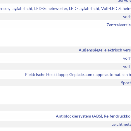
Servol
ensor, Tagfahrlicht, LED-Scheinwerfer, LED-Tagfahrlicht, Voll-LED Schei
vor
Zentralverri
Außenspiegel elektrisch vers
vor
vor
Elektrische Heckklappe, Gepäckraumklappe automatisch b
Sport
Antiblockiersystem (ABS), Reifendruckko
Leichtmeta