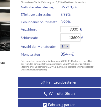
Finanzieren Sie Ihr Fahrzeug mit 3,99% effektivem Jahreszins.
36.213,– €
Nettodarlehensbetrag
3,99%
Effektiver Jahreszins
3,99%
Gebundener Sollzinssatz
€
Anzahlung
€
Schlussrate
Anzahl der Monatsraten
354,– €
Monatsraten
Bei einem Nettodarlehensbetrag von 5.000,- EUR erhalten zwei Drittel
00km
der Kunden einen effektiven Jahreszins von 3,99% oder günstiger
(gebundener Sollzinssatz 3,99% p.a. inkl. eines Bearbeitungsentgelts).
unverbindliche Berechnung
Fahrzeug bestellen
Wir rufen Sie an
Fahrzeug parken