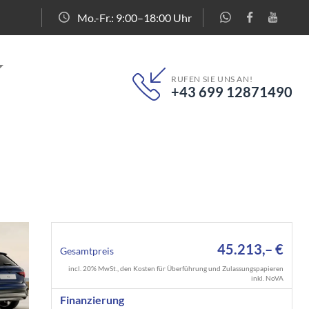
Mo.-Fr.: 9:00–18:00 Uhr
RUFEN SIE UNS AN!
+43 699 12871490
45.213,– €
Gesamtpreis
incl. 20% MwSt., den Kosten für Überführung und Zulassungspapieren
inkl. NoVA
Finanzierung