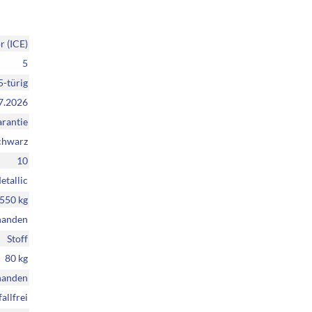
 (ICE)
5
5-türig
7.2026
rantie
chwarz
10
etallic
550 kg
handen
Stoff
80 kg
handen
allfrei