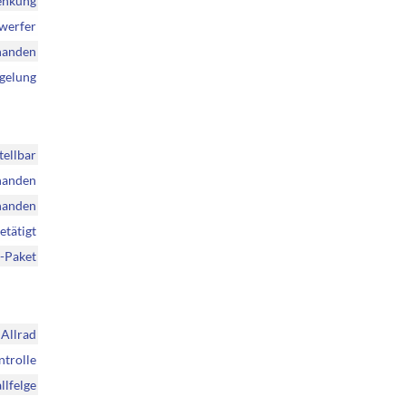
enkung
nwerfer
handen
egelung
tellbar
handen
handen
etätigt
-Paket
Allrad
ntrolle
llfelge