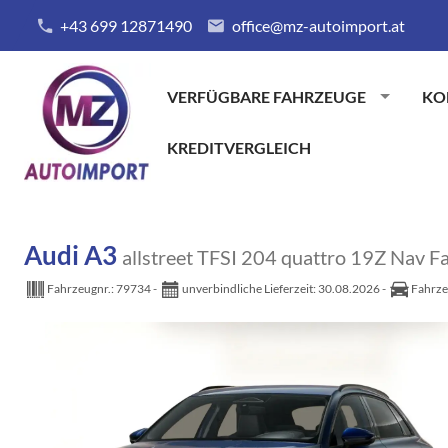
+43 699 12871490
office@mz-autoimport.at
VERFÜGBARE FAHRZEUGE
KO
KREDITVERGLEICH
Audi A3
allstreet TFSI 204 quattro 19Z Nav F
Fahrzeugnr.:
79734
unverbindliche Lieferzeit:
30.08.2026
Fahrze