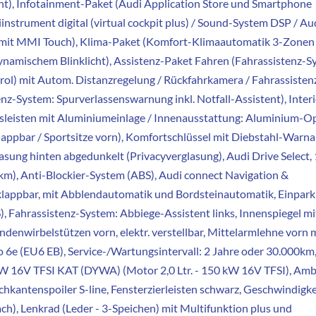
ht), Infotainment-Paket (Audi Application Store und Smartphone
instrument digital (virtual cockpit plus) / Sound-System DSP / Au
 mit MMI Touch), Klima-Paket (Komfort-Klimaautomatik 3-Zonen 
ynamischem Blinklicht), Assistenz-Paket Fahren (Fahrassistenz-S
ol) mit Autom. Distanzregelung / Rückfahrkamera / Fahrassisten
enz-System: Spurverlassenswarnung inkl. Notfall-Assistent), Inter
egsleisten mit Aluminiumeinlage / Innenausstattung: Aluminium-Op
/klappbar / Sportsitze vorn), Komfortschlüssel mit Diebstahl-Warna
lasung hinten abgedunkelt (Privacyverglasung), Audi Drive Select,
0km), Anti-Blockier-System (ABS), Audi connect Navigation &
anklappbar, mit Abblendautomatik und Bordsteinautomatik, Einpark
), Fahrassistenz-System: Abbiege-Assistent links, Innenspiegel mi
enwirbelstützen vorn, elektr. verstellbar, Mittelarmlehne vorn 
6e (EU6 EB), Service-/Wartungsintervall: 2 Jahre oder 30.000km
 kW 16V TFSI KAT (DYWA) (Motor 2,0 Ltr. - 150 kW 16V TFSI), Amb
kantenspoiler S-line, Fensterzierleisten schwarz, Geschwindigke
ach), Lenkrad (Leder - 3-Speichen) mit Multifunktion plus und