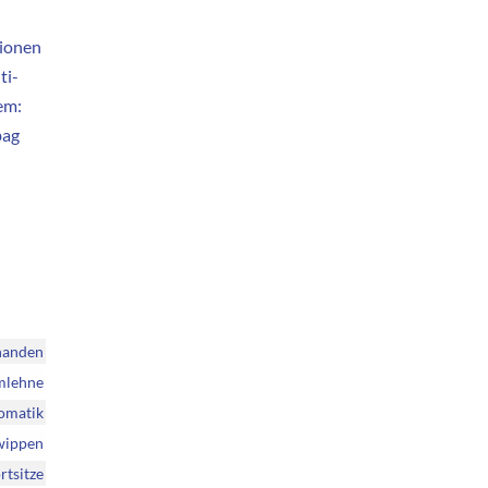
tionen
ti-
em:
bag
handen
mlehne
omatik
twippen
rtsitze