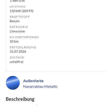
1.984 ccm
LEISTUNG
150 kW (204 PS)
KRAFTSTOFF
Benzin
KATEGORIE
Limousine
KILOMETERSTAND
10 km
ERSTZULASSUNG
31.07.2026
ZUSTAND
unfallfrei
Außenfarbe
Navarrablau Metallic
Beschreibung