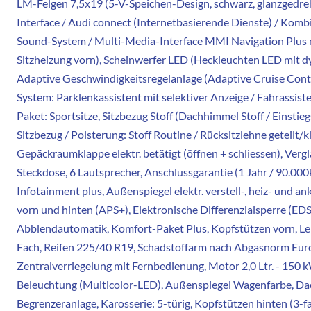
LM-Felgen 7,5x19 (5-V-Speichen-Design, schwarz, glanzgedre
Interface / Audi connect (Internetbasierende Dienste) / Kombi
Sound-System / Multi-Media-Interface MMI Navigation Plus
Sitzheizung vorn), Scheinwerfer LED (Heckleuchten LED mit d
Adaptive Geschwindigkeitsregelanlage (Adaptive Cruise Contr
System: Parklenkassistent mit selektiver Anzeige / Fahrassist
Paket: Sportsitze, Sitzbezug Stoff (Dachhimmel Stoff / Einsti
Sitzbezug / Polsterung: Stoff Routine / Rücksitzlehne geteilt
Gepäckraumklappe elektr. betätigt (öffnen + schliessen), Verg
Steckdose, 6 Lautsprecher, Anschlussgarantie (1 Jahr / 90.00
Infotainment plus, Außenspiegel elektr. verstell-, heiz- und 
vorn und hinten (APS+), Elektronische Differenzialsperre (EDS
Abblendautomatik, Komfort-Paket Plus, Kopfstützen vorn, Lend
Fach, Reifen 225/40 R19, Schadstoffarm nach Abgasnorm Euro 
Zentralverriegelung mit Fernbedienung, Motor 2,0 Ltr. - 150
Beleuchtung (Multicolor-LED), Außenspiegel Wagenfarbe, Dach
Begrenzeranlage, Karosserie: 5-türig, Kopfstützen hinten (3-f