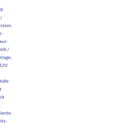
di
/
ystem:
z-
ieur-
tik /
nlage,
 12V
hilfe
t
mit
,
iente-
its-