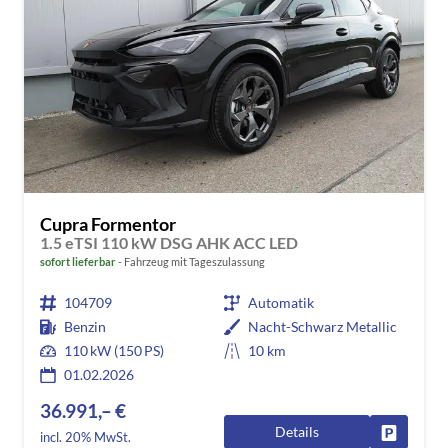
Cupra Formentor
1.5 eTSI 110 kW DSG AHK ACC LED
sofort lieferbar
Fahrzeug mit Tageszulassung
104709
Automatik
Benzin
Nacht-Schwarz Metallic
110 kW (150 PS)
10 km
01.02.2026
36.991,– €
Details
Fahrzeug
incl. 20% MwSt.