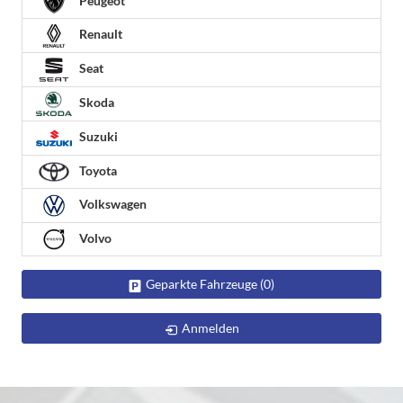
Peugeot
Renault
Seat
Skoda
Suzuki
Toyota
Volkswagen
Volvo
Geparkte Fahrzeuge (
0
)
Anmelden