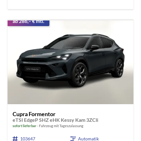
ab 286,– € mtl.
Cupra Formentor
eTSI EdgeP SHZ eHK Kessy Kam 3ZCli
sofort lieferbar
Fahrzeug mit Tageszulassung
103647
Automatik