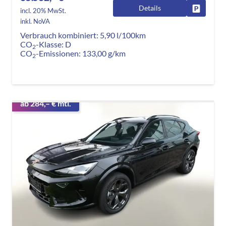
Details
Fahrzeug
incl. 20% MwSt.
inkl. NoVA
Verbrauch kombiniert:
5,90 l/100km
CO
-Klasse:
D
2
CO
-Emissionen:
133,00 g/km
2
ab 284,– € mtl.