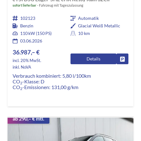
sofort lieferbar
Fahrzeug mit Tageszulassung
102123
Automatik
Benzin
Glacial Weiß Metallic
110 kW (150 PS)
10 km
03.06.2026
36.987,– €
Details
Fahrzeug
incl. 20% MwSt.
inkl. NoVA
Verbrauch kombiniert:
5,80 l/100km
CO
-Klasse:
D
2
CO
-Emissionen:
131,00 g/km
2
ab 290,– € mtl.