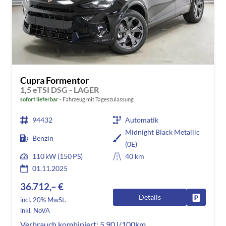
Cupra Formentor
1,5 eTSI DSG - LAGER
sofort lieferbar
Fahrzeug mit Tageszulassung
94432
Automatik
Midnight Black Metallic
Benzin
(0E)
110 kW (150 PS)
40 km
01.11.2025
36.712,– €
Details
Fahrzeug
incl. 20% MwSt.
inkl. NoVA
Verbrauch kombiniert:
5,90 l/100km