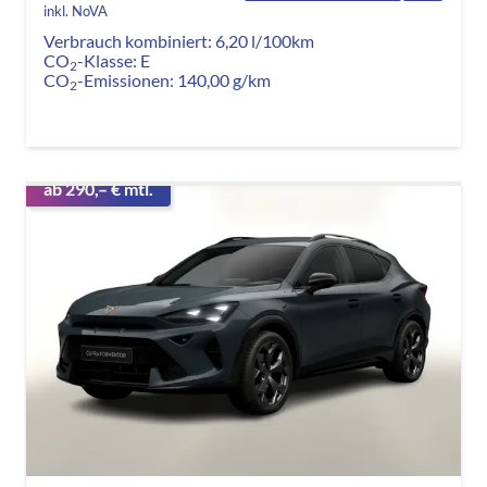
inkl. NoVA
Verbrauch kombiniert:
6,20 l/100km
CO
-Klasse:
E
2
CO
-Emissionen:
140,00 g/km
2
ab 290,– € mtl.