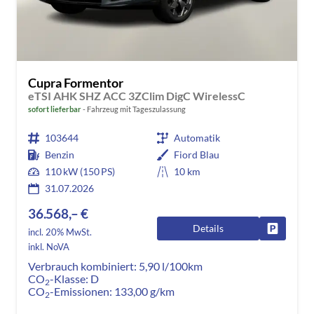
Cupra Formentor
eTSI AHK SHZ ACC 3ZClim DigC WirelessC
sofort lieferbar
Fahrzeug mit Tageszulassung
103644
Automatik
Benzin
Fiord Blau
110 kW (150 PS)
10 km
31.07.2026
36.568,– €
Details
Fahrzeug
incl. 20% MwSt.
inkl. NoVA
Verbrauch kombiniert:
5,90 l/100km
CO
-Klasse:
D
2
CO
-Emissionen:
133,00 g/km
2