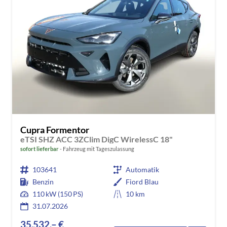
Cupra Formentor
eTSI SHZ ACC 3ZClim DigC WirelessC 18"
sofort lieferbar
Fahrzeug mit Tageszulassung
103641
Automatik
Benzin
Fiord Blau
110 kW (150 PS)
10 km
31.07.2026
35.532,– €