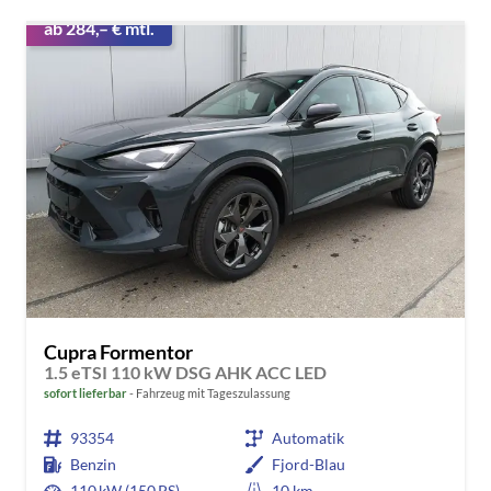
ab 284,– € mtl.
Cupra Formentor
1.5 eTSI 110 kW DSG AHK ACC LED
sofort lieferbar
Fahrzeug mit Tageszulassung
93354
Automatik
Benzin
Fjord-Blau
110 kW (150 PS)
10 km