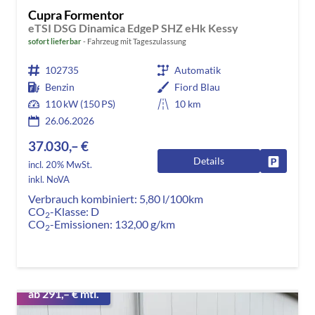
Cupra Formentor
eTSI DSG Dinamica EdgeP SHZ eHk Kessy
sofort lieferbar
Fahrzeug mit Tageszulassung
102735
Automatik
Benzin
Fiord Blau
110 kW (150 PS)
10 km
26.06.2026
37.030,– €
Details
Fahrzeug
incl. 20% MwSt.
inkl. NoVA
Verbrauch kombiniert:
5,80 l/100km
CO
-Klasse:
D
2
CO
-Emissionen:
132,00 g/km
2
ab 291,– € mtl.