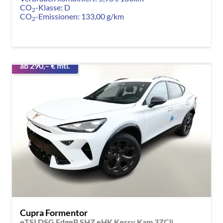
CO
-Klasse:
D
2
CO
-Emissionen:
133,00 g/km
2
ab 290,– € mtl.
Cupra Formentor
eTSI DSG EdgeP SHZ eHK Kessy Kam 3ZCli