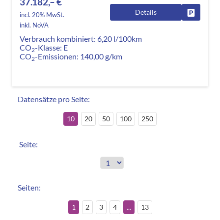
37.182,– €
Details
Fahrzeug
incl. 20% MwSt.
inkl. NoVA
Verbrauch kombiniert:
6,20 l/100km
CO
-Klasse:
E
2
CO
-Emissionen:
140,00 g/km
2
Datensätze pro Seite:
10
20
50
100
250
Seite:
Seiten:
1
2
3
4
...
13