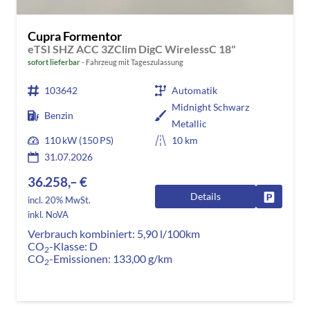
Cupra Formentor
eTSI SHZ ACC 3ZClim DigC WirelessC 18"
sofort lieferbar
Fahrzeug mit Tageszulassung
103642
Automatik
Midnight Schwarz
Benzin
Metallic
110 kW (150 PS)
10 km
31.07.2026
36.258,– €
Details
Fahrzeug
incl. 20% MwSt.
inkl. NoVA
Verbrauch kombiniert:
5,90 l/100km
CO
-Klasse:
D
2
CO
-Emissionen:
133,00 g/km
2