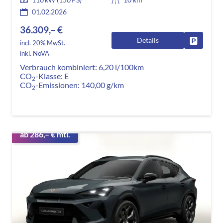
01.02.2026
36.309,– €
Details
Fahrzeug
incl. 20% MwSt.
inkl. NoVA
Verbrauch kombiniert:
6,20 l/100km
CO
-Klasse:
E
2
CO
-Emissionen:
140,00 g/km
2
ab 286,– € mtl.