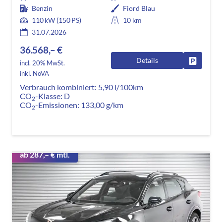
Benzin
Fiord Blau
110 kW (150 PS)
10 km
31.07.2026
36.568,– €
Details
Fahrzeug
incl. 20% MwSt.
inkl. NoVA
Verbrauch kombiniert:
5,90 l/100km
CO
-Klasse:
D
2
CO
-Emissionen:
133,00 g/km
2
ab 287,– € mtl.