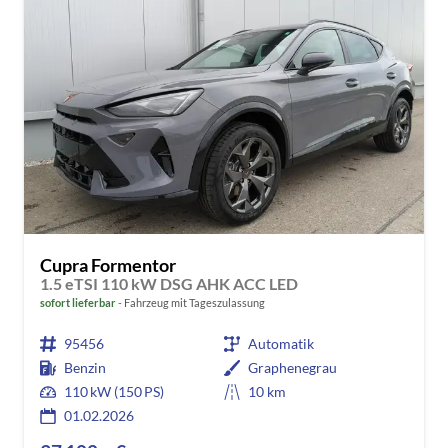
Cupra Formentor
1.5 eTSI 110 kW DSG AHK ACC LED
sofort lieferbar
Fahrzeug mit Tageszulassung
95456
Automatik
Benzin
Graphenegrau
110 kW (150 PS)
10 km
01.02.2026