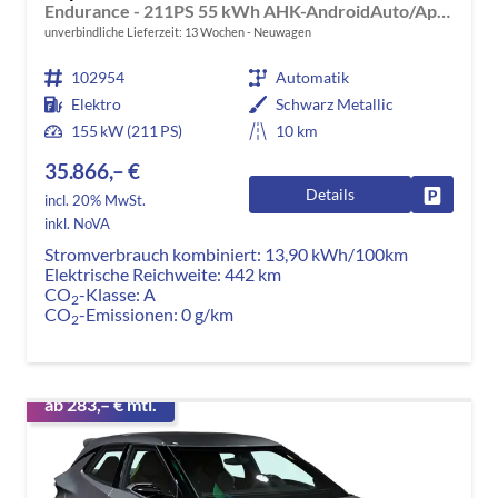
Endurance - 211PS 55 kWh AHK-AndroidAuto/AppleCarPlay-DAB-ACC-Climatronic 2 Zonen-SHZ-LED-PDC-KAMERA-ALU18"-KESSY-GARANTIE
unverbindliche Lieferzeit:
13 Wochen
Neuwagen
102954
Automatik
Elektro
Schwarz Metallic
155 kW (211 PS)
10 km
35.866,– €
Details
Fahrzeug
incl. 20% MwSt.
inkl. NoVA
Stromverbrauch kombiniert:
13,90 kWh/100km
Elektrische Reichweite:
442 km
CO
-Klasse:
A
2
CO
-Emissionen:
0 g/km
2
ab 283,– € mtl.