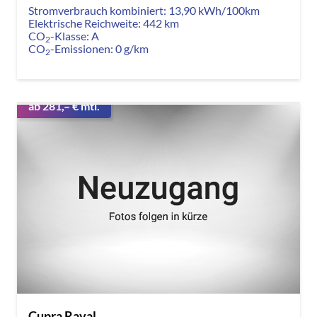
Stromverbrauch kombiniert:
13,90 kWh/100km
Elektrische Reichweite:
442 km
CO
-Klasse:
A
2
CO
-Emissionen:
0 g/km
2
ab 281,– € mtl.
Cupra Raval