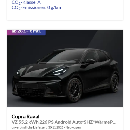
CO
-Klasse:
A
2
CO
-Emissionen:
0 g/km
2
ab 283,– € mtl.
Cupra Raval
VZ 55,2 kWh 226 PS Android Auto*SHZ*WärmePumpe*ACC*Kamera*Keyless*2Z Klimaauto*
unverbindliche Lieferzeit:
30.11.2026
Neuwagen