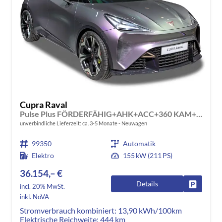
Cupra Raval
Pulse Plus FÖRDERFÄHIG+AHK+ACC+360 KAM+KLIMA+KESSY+LED+18" ALU
unverbindliche Lieferzeit: ca. 3-5 Monate
Neuwagen
99350
Automatik
Elektro
155 kW (211 PS)
36.154,– €
Details
Fahrzeug
incl. 20% MwSt.
inkl. NoVA
Stromverbrauch kombiniert:
13,90 kWh/100km
Elektrische Reichweite:
444 km