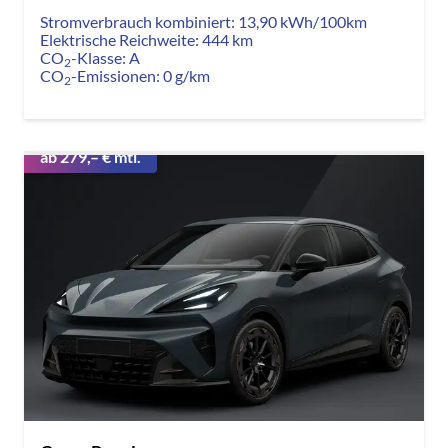
Stromverbrauch kombiniert:
13,90 kWh/100km
Elektrische Reichweite:
444 km
CO
-Klasse:
A
2
CO
-Emissionen:
0 g/km
2
ab 279,– € mtl.