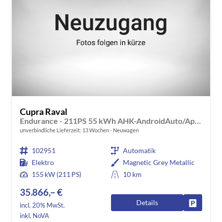
Cupra Raval
Endurance - 211PS 55 kWh AHK-AndroidAuto/AppleCarPlay-DAB-ACC-Climatronic 2 Zonen-SHZ-LED-PDC-KAMERA-ALU18"-KESSY-GARANTIE
unverbindliche Lieferzeit:
13 Wochen
Neuwagen
102951
Automatik
Elektro
Magnetic Grey Metallic
155 kW (211 PS)
10 km
35.866,– €
Details
Fahrzeug
incl. 20% MwSt.
inkl. NoVA