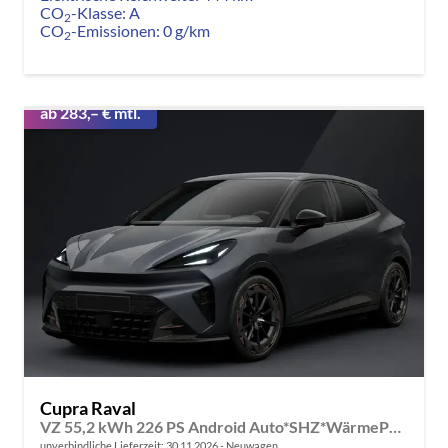
CO
-Klasse:
A
2
CO
-Emissionen:
0 g/km
2
ab 283,– € mtl.
Cupra Raval
VZ 55,2 kWh 226 PS Android Auto*SHZ*WärmePumpe*ACC*Kamera*Keyless*2Z Klimaauto*
unverbindliche Lieferzeit:
30.11.2026
Neuwagen