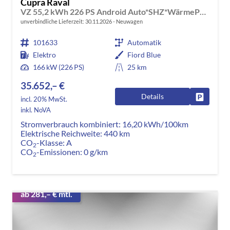
Cupra Raval
VZ 55,2 kWh 226 PS Android Auto*SHZ*WärmePumpe*ACC*Kamera*Keyless*2Z Klimaauto*
unverbindliche Lieferzeit:
30.11.2026
Neuwagen
101633
Automatik
Elektro
Fiord Blue
166 kW (226 PS)
25 km
35.652,– €
Details
Fahrzeug
incl. 20% MwSt.
inkl. NoVA
Stromverbrauch kombiniert:
16,20 kWh/100km
Elektrische Reichweite:
440 km
CO
-Klasse:
A
2
CO
-Emissionen:
0 g/km
2
ab 281,– € mtl.