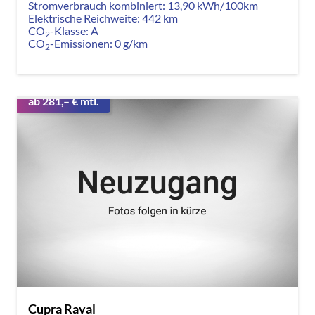
Stromverbrauch kombiniert:
13,90 kWh/100km
Elektrische Reichweite:
442 km
CO
-Klasse:
A
2
CO
-Emissionen:
0 g/km
2
ab 281,– € mtl.
Cupra Raval