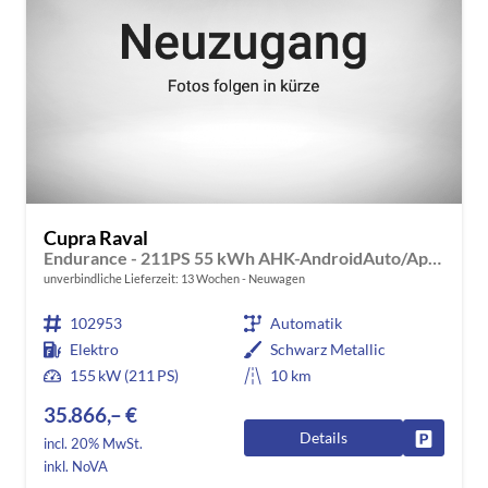
Cupra Raval
Endurance - 211PS 55 kWh AHK-AndroidAuto/AppleCarPlay-DAB-ACC-Climatronic 2 Zonen-SHZ-LED-PDC-KAMERA-ALU18"-KESSY-GARANTIE
unverbindliche Lieferzeit:
13 Wochen
Neuwagen
102953
Automatik
Elektro
Schwarz Metallic
155 kW (211 PS)
10 km
35.866,– €
Details
Fahrzeug
incl. 20% MwSt.
inkl. NoVA