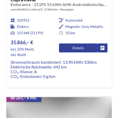
Endurance - 211PS 55 kWh AHK-AndroidAuto/AppleCarPlay-DAB-ACC-Climatronic 2 Zonen-SHZ-LED-PDC-KAMERA-ALU18"-KESSY-GARANTIE
unverbindliche Lieferzeit:
13 Wochen
Neuwagen
102952
Automatik
Elektro
Magnetic Grey Metallic
155 kW (211 PS)
10 km
35.866,– €
Details
Fahrzeug
incl. 20% MwSt.
inkl. NoVA
Stromverbrauch kombiniert:
13,90 kWh/100km
Elektrische Reichweite:
442 km
CO
-Klasse:
A
2
CO
-Emissionen:
0 g/km
2
ab 281,– € mtl.