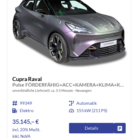
Cupra Raval
Pulse FÖRDERFÄHIG+ACC+KAMERA+KLIMA+KESSY+LED+18" ALU
unverbindliche Lieferzeit: ca. 3-5 Monate
Neuwagen
99349
Automatik
Elektro
155 kW (211 PS)
35.145,– €
Details
Fahrzeug
incl. 20% MwSt.
inkl. NoVA