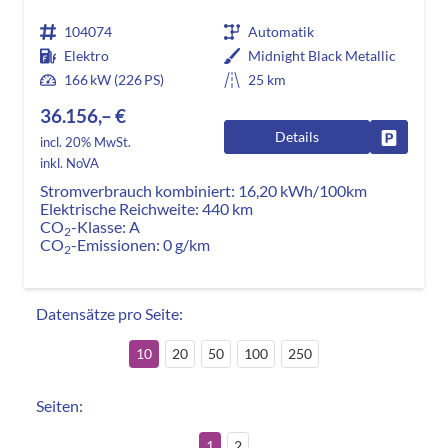
104074
Automatik
Elektro
Midnight Black Metallic
166 kW (226 PS)
25 km
36.156,– €
Details
Fahrzeug
incl. 20% MwSt.
inkl. NoVA
Stromverbrauch kombiniert:
16,20 kWh/100km
Elektrische Reichweite:
440 km
CO
-Klasse:
A
2
CO
-Emissionen:
0 g/km
2
Datensätze pro Seite:
10
20
50
100
250
Seiten:
1
2