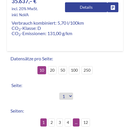
35.637,– €
Details
Fahrzeug
incl. 20% MwSt.
inkl. NoVA
Verbrauch kombiniert:
5,70 l/100km
CO
-Klasse:
D
2
CO
-Emissionen:
131,00 g/km
2
Datensätze pro Seite:
10
20
50
100
250
Seite:
Seiten:
1
2
3
4
...
12