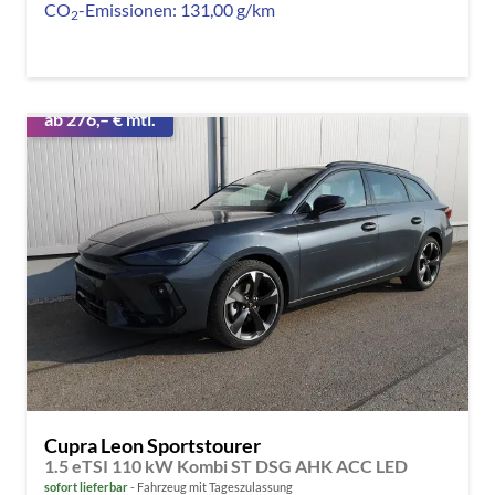
CO
-Emissionen:
131,00 g/km
2
ab 276,– € mtl.
Cupra Leon Sportstourer
1.5 eTSI 110 kW Kombi ST DSG AHK ACC LED
sofort lieferbar
Fahrzeug mit Tageszulassung