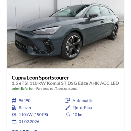
Cupra Leon Sportstourer
1.5 eTSI 110 kW Kombi ST DSG Edge AHK ACC LED
sofort lieferbar
Fahrzeug mit Tageszulassung
95490
Automatik
Benzin
Fjord-Blau
110 kW (150 PS)
10 km
01.02.2026