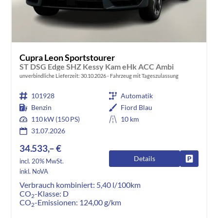
Cupra Leon Sportstourer
ST DSG Edge SHZ Kessy Kam eHk ACC Ambi
unverbindliche Lieferzeit:
30.10.2026
Fahrzeug mit Tageszulassung
101928
Automatik
Benzin
Fiord Blau
110 kW (150 PS)
10 km
31.07.2026
34.533,– €
Details
Fahrzeug
incl. 20% MwSt.
inkl. NoVA
Verbrauch kombiniert:
5,40 l/100km
CO
-Klasse:
D
2
CO
-Emissionen:
124,00 g/km
2