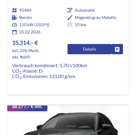
95484
Automatik
Benzin
Magneticgrau Metallic
110 kW (150 PS)
10 km
01.02.2026
35.314,– €
Details
Fahrzeug
incl. 20% MwSt.
inkl. NoVA
Verbrauch kombiniert:
5,70 l/100km
CO
-Klasse:
D
2
CO
-Emissionen:
131,00 g/km
2
ab 277,– € mtl.