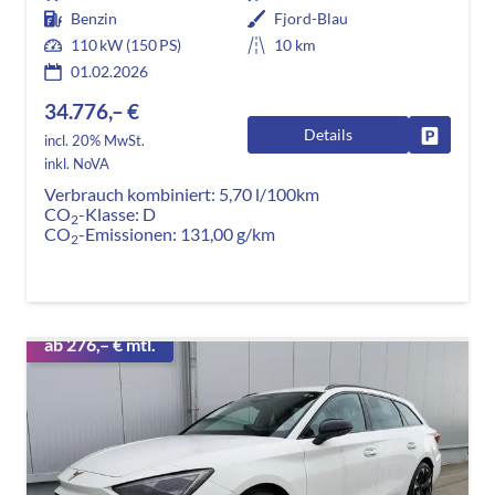
Benzin
Fjord-Blau
110 kW (150 PS)
10 km
01.02.2026
34.776,– €
Details
Fahrzeug
incl. 20% MwSt.
inkl. NoVA
Verbrauch kombiniert:
5,70 l/100km
CO
-Klasse:
D
2
CO
-Emissionen:
131,00 g/km
2
ab 276,– € mtl.