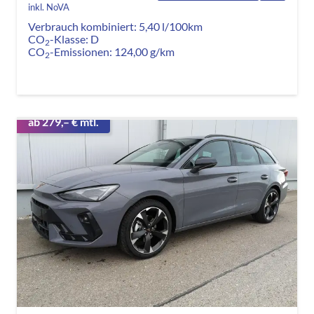
inkl. NoVA
Verbrauch kombiniert:
5,40 l/100km
CO
-Klasse:
D
2
CO
-Emissionen:
124,00 g/km
2
ab 279,– € mtl.