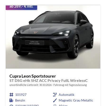
ab 269,– € mtl.
Cupra Leon Sportstourer
ST DSG eHk SHZ ACC Privacy FullL WirelessC
unverbindliche Lieferzeit:
30.10.2026
Fahrzeug mit Tageszulassung
101927
Automatik
Benzin
Magnetic Grau Metallic
110 kW (150 PS)
10 km