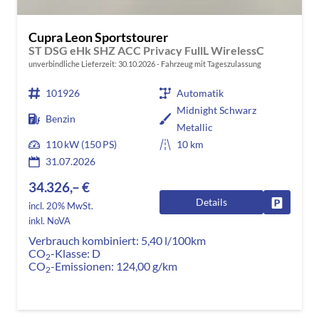
Cupra Leon Sportstourer
ST DSG eHk SHZ ACC Privacy FullL WirelessC
unverbindliche Lieferzeit:
30.10.2026
Fahrzeug mit Tageszulassung
101926
Automatik
Midnight Schwarz
Benzin
Metallic
110 kW (150 PS)
10 km
31.07.2026
34.326,– €
Details
Fahrzeug
incl. 20% MwSt.
inkl. NoVA
Verbrauch kombiniert:
5,40 l/100km
CO
-Klasse:
D
2
CO
-Emissionen:
124,00 g/km
2