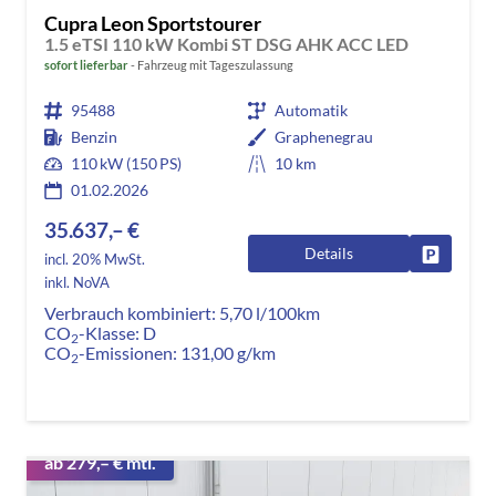
Cupra Leon Sportstourer
1.5 eTSI 110 kW Kombi ST DSG AHK ACC LED
sofort lieferbar
Fahrzeug mit Tageszulassung
95488
Automatik
Benzin
Graphenegrau
110 kW (150 PS)
10 km
01.02.2026
35.637,– €
Details
Fahrzeug
incl. 20% MwSt.
inkl. NoVA
Verbrauch kombiniert:
5,70 l/100km
CO
-Klasse:
D
2
CO
-Emissionen:
131,00 g/km
2
ab 279,– € mtl.