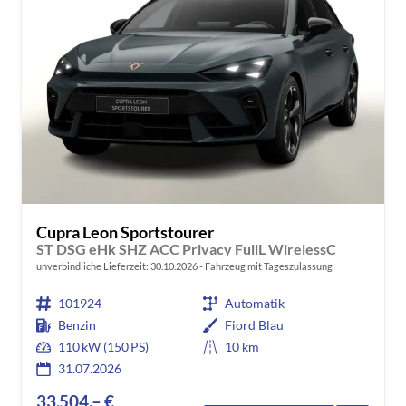
Cupra Leon Sportstourer
ST DSG eHk SHZ ACC Privacy FullL WirelessC
unverbindliche Lieferzeit:
30.10.2026
Fahrzeug mit Tageszulassung
101924
Automatik
Benzin
Fiord Blau
110 kW (150 PS)
10 km
31.07.2026
33.504,– €