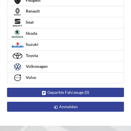
Peugeot
Renault
Seat
Skoda
Suzuki
Toyota
Volkswagen
Volvo
Geparkte Fahrzeuge (
0
)
Anmelden