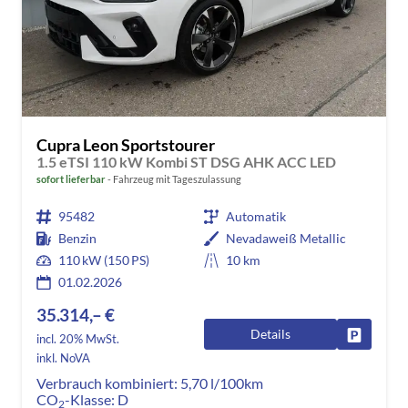
Cupra Leon Sportstourer
1.5 eTSI 110 kW Kombi ST DSG AHK ACC LED
sofort lieferbar
Fahrzeug mit Tageszulassung
95482
Automatik
Benzin
Nevadaweiß Metallic
110 kW (150 PS)
10 km
01.02.2026
35.314,– €
Details
Fahrzeug
incl. 20% MwSt.
inkl. NoVA
Verbrauch kombiniert:
5,70 l/100km
CO
-Klasse:
D
2