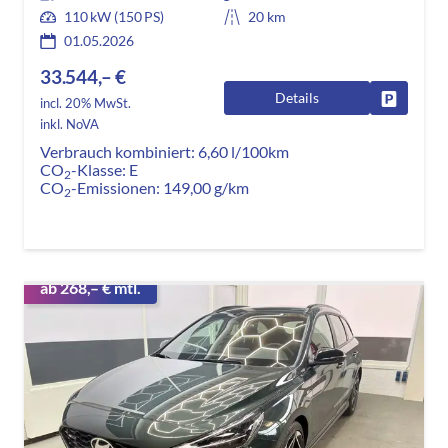
110 kW (150 PS)
20 km
01.05.2026
33.544,– €
Details
Fahrzeug
incl. 20% MwSt.
inkl. NoVA
Verbrauch kombiniert:
6,60 l/100km
CO
-Klasse:
E
2
CO
-Emissionen:
149,00 g/km
2
ab 268,– € mtl.