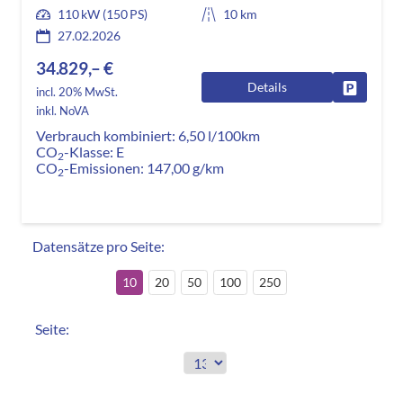
110 kW (150 PS)
10 km
27.02.2026
34.829,– €
Details
Fahrzeug
incl. 20% MwSt.
inkl. NoVA
Verbrauch kombiniert:
6,50 l/100km
CO
-Klasse:
E
2
CO
-Emissionen:
147,00 g/km
2
Datensätze pro Seite:
10
20
50
100
250
Seite: