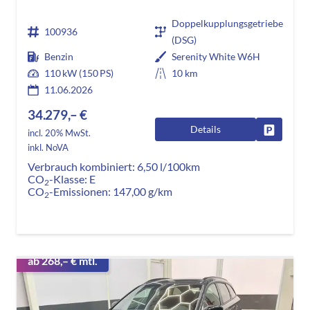
Doppelkupplungsgetriebe
100936
(DSG)
Benzin
Serenity White W6H
110 kW (150 PS)
10 km
11.06.2026
34.279,– €
Details
Fahrzeug
incl. 20% MwSt.
inkl. NoVA
Verbrauch kombiniert:
6,50 l/100km
CO
-Klasse:
E
2
CO
-Emissionen:
147,00 g/km
2
ab 268,– € mtl.