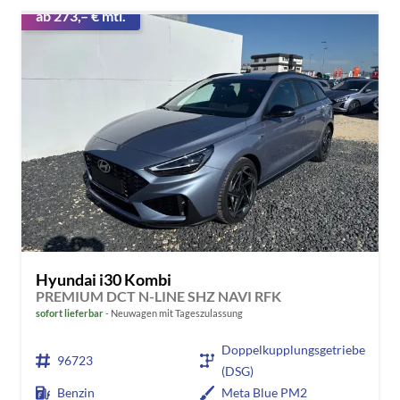
ab 273,– € mtl.
Hyundai i30 Kombi
PREMIUM DCT N-LINE SHZ NAVI RFK
sofort lieferbar
Neuwagen mit Tageszulassung
Doppelkupplungsgetriebe
96723
(DSG)
Benzin
Meta Blue PM2