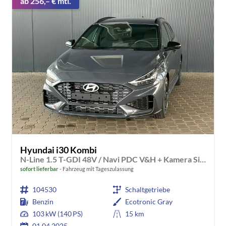
ab 256,– € mtl.
Hyundai i30 Kombi
N-Line 1.5 T-GDI 48V / Navi PDC V&H + Kamera Sitz Lenkradheizung LED Alu 18"
sofort lieferbar
Fahrzeug mit Tageszulassung
104530
Schaltgetriebe
Benzin
Ecotronic Gray
103 kW (140 PS)
15 km
01.04.2025