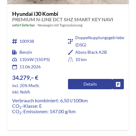
Hyundai i30 Kombi
PREMIUM N-LINE DCT SHZ SMART KEY NAVI
sofort lieferbar
Neuwagen mit Tageszulassung
Doppelkupplungsgetriebe
100938
(DSG)
Benzin
Abyss Black A2B
110 kW (150 PS)
10 km
11.06.2026
34.279,– €
Details
Fahrzeug
incl. 20% MwSt.
inkl. NoVA
Verbrauch kombiniert:
6,50 l/100km
CO
-Klasse:
E
2
CO
-Emissionen:
147,00 g/km
2