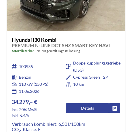
Hyundai i30 Kombi
PREMIUM N-LINE DCT SHZ SMART KEY NAVI
sofort lieferbar
Neuwagen mit Tageszulassung
Doppelkupplungsgetriebe
100935
(DSG)
Benzin
Cypress Green T2P
110 kW (150 PS)
10 km
11.06.2026
34.279,– €
Details
Fahrzeug
incl. 20% MwSt.
inkl. NoVA
Verbrauch kombiniert:
6,50 l/100km
CO
-Klasse:
E
2