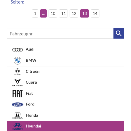
Seiten:
1
...
10
11
12
13
14
Fahrzeugnr.
Audi
BMW
Citroën
Cupra
Fiat
Ford
Honda
Hyundai