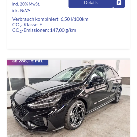
Details
Fahrzeug
incl. 20% MwSt.
inkl. NoVA
Verbrauch kombiniert:
6,50 l/100km
CO
-Klasse:
E
2
CO
-Emissionen:
147,00 g/km
2
ab 268,– € mtl.