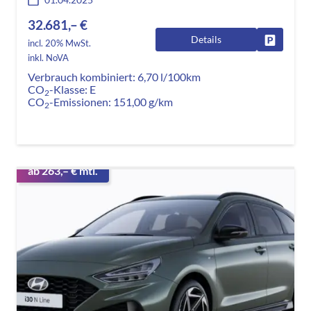
32.681,– €
Details
Fahrzeug
incl. 20% MwSt.
inkl. NoVA
Verbrauch kombiniert:
6,70 l/100km
CO
-Klasse:
E
2
CO
-Emissionen:
151,00 g/km
2
ab 263,– € mtl.