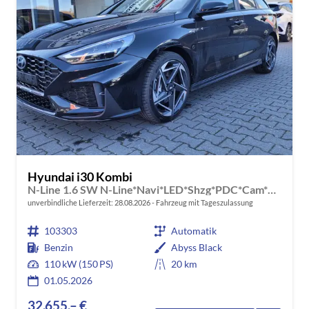
Hyundai i30 Kombi
N-Line 1.6 SW N-Line*Navi*LED*Shzg*PDC*Cam*18"
unverbindliche Lieferzeit:
28.08.2026
Fahrzeug mit Tageszulassung
103303
Automatik
Benzin
Abyss Black
110 kW (150 PS)
20 km
01.05.2026
32.655,– €