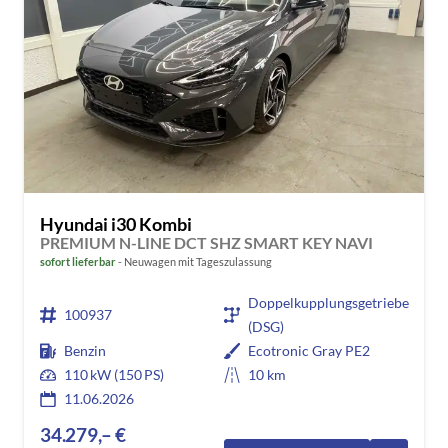
Hyundai i30 Kombi
PREMIUM N-LINE DCT SHZ SMART KEY NAVI
sofort lieferbar
Neuwagen mit Tageszulassung
Doppelkupplungsgetriebe
100937
(DSG)
Benzin
Ecotronic Gray PE2
110 kW (150 PS)
10 km
11.06.2026
34.279,– €