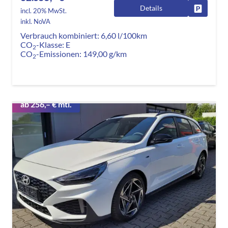
Details
Fahrzeug
incl. 20% MwSt.
inkl. NoVA
Verbrauch kombiniert:
6,60 l/100km
CO
-Klasse:
E
2
CO
-Emissionen:
149,00 g/km
2
ab 256,– € mtl.