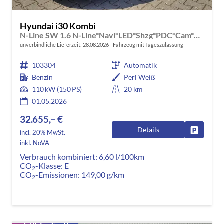
Hyundai i30 Kombi
N-Line SW 1.6 N-Line*Navi*LED*Shzg*PDC*Cam*18"
unverbindliche Lieferzeit:
28.08.2026
Fahrzeug mit Tageszulassung
103304
Automatik
Benzin
Perl Weiß
110 kW (150 PS)
20 km
01.05.2026
32.655,– €
Details
Fahrzeug
incl. 20% MwSt.
inkl. NoVA
Verbrauch kombiniert:
6,60 l/100km
CO
-Klasse:
E
2
CO
-Emissionen:
149,00 g/km
2