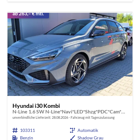
ab 263,– € mtl.
Hyundai i30 Kombi
N-Line 1.6 SW N-Line*Navi*LED*Shzg*PDC*Cam*18"ACC
unverbindliche Lieferzeit:
28.08.2026
Fahrzeug mit Tageszulassung
103311
Automatik
Benzin
Shadow Grau