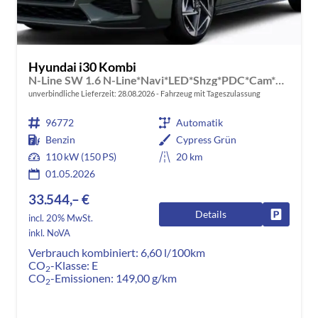
Hyundai i30 Kombi
N-Line SW 1.6 N-Line*Navi*LED*Shzg*PDC*Cam*18"ACC
unverbindliche Lieferzeit:
28.08.2026
Fahrzeug mit Tageszulassung
96772
Automatik
Benzin
Cypress Grün
110 kW (150 PS)
20 km
01.05.2026
33.544,– €
Details
Fahrzeug
incl. 20% MwSt.
inkl. NoVA
Verbrauch kombiniert:
6,60 l/100km
CO
-Klasse:
E
2
CO
-Emissionen:
149,00 g/km
2