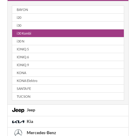
BAYON
i20
i30
i30 Kombi
i30 N
IONIQ 5
IONIQ 6
IONIQ 9
KONA
KONA Elektro
SANTA FE
TUCSON
Jeep
Kia
Mercedes-Benz