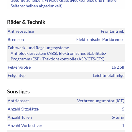
Getönte Scheiben, Privacy Glass (Heckscheibe und hintere
Seitenscheiben abgedunkelt)
Räder & Technik
Antriebsachse
Frontantrieb
Bremsen
Elektronische Parkbremse
Fahrwerk- und Regelungssysteme
Antiblockiersystem (ABS), Elektronisches Stabilitäts-
Programm (ESP), Traktionskontrolle (ASR/CTS/ETS)
Felgengröße
16 Zoll
Felgentyp
Leichtmetallfelge
Sonstiges
Antriebsart
Verbrennungsmotor (ICE)
Anzahl Sitzplätze
5
Anzahl Türen
5-türig
Anzahl Vorbesitzer
1