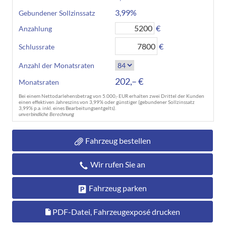
3,99%
Gebundener Sollzinssatz
€
Anzahlung
€
Schlussrate
Anzahl der Monatsraten
202,– €
Monatsraten
Bei einem Nettodarlehensbetrag von 5.000,- EUR erhalten zwei Drittel der Kunden
einen effektiven Jahreszins von 3,99% oder günstiger (gebundener Sollzinssatz
3,99% p.a. inkl. eines Bearbeitungsentgelts).
unverbindliche Berechnung
Fahrzeug bestellen
Wir rufen Sie an
Fahrzeug parken
PDF-Datei, Fahrzeugexposé drucken