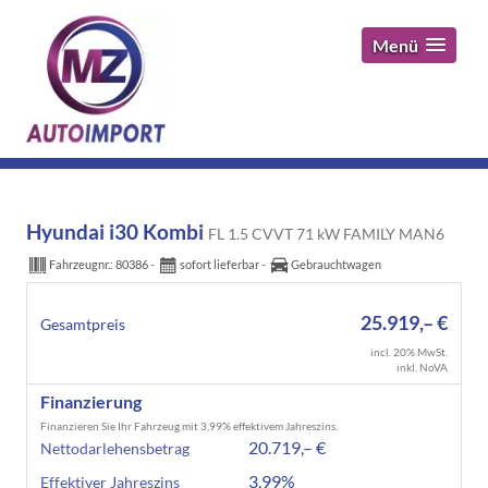
Menü
Hyundai i30 Kombi
FL 1.5 CVVT 71 kW FAMILY MAN6
Fahrzeugnr.:
80386
sofort lieferbar
Gebrauchtwagen
25.919,– €
Gesamtpreis
incl. 20% MwSt.
inkl. NoVA
Finanzierung
Finanzieren Sie Ihr Fahrzeug mit 3,99% effektivem Jahreszins.
20.719,– €
Nettodarlehensbetrag
3,99%
Effektiver Jahreszins