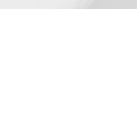
Adresse
Anny Wödl Gasse 1
A-2700 Wiener Neustadt
Öffnungszeiten