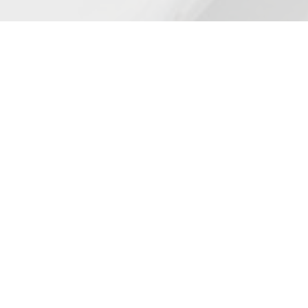
Adresse
Anny Wödl Gasse 1
A-2700 Wiener Neustadt
Öffnungszeiten