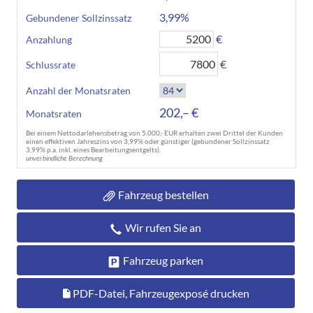
3,99%
Gebundener Sollzinssatz
€
Anzahlung
€
Schlussrate
Anzahl der Monatsraten
202,– €
Monatsraten
Bei einem Nettodarlehensbetrag von 5.000,- EUR erhalten zwei Drittel der Kunden
einen effektiven Jahreszins von 3,99% oder günstiger (gebundener Sollzinssatz
3,99% p.a. inkl. eines Bearbeitungsentgelts).
unverbindliche Berechnung
Fahrzeug bestellen
Wir rufen Sie an
Fahrzeug parken
PDF-Datei, Fahrzeugexposé drucken