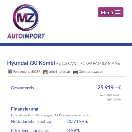
Menü
Hyundai i30 Kombi
FL 1.5 CVVT 71 kW FAMILY MAN6
Fahrzeugnr.:
80387
sofort lieferbar
Gebrauchtwagen
25.919,– €
Gesamtpreis
incl. 20% MwSt.
inkl. NoVA
Finanzierung
Finanzieren Sie Ihr Fahrzeug mit 3,99% effektivem Jahreszins.
20.719,– €
Nettodarlehensbetrag
3,99%
Effektiver Jahreszins