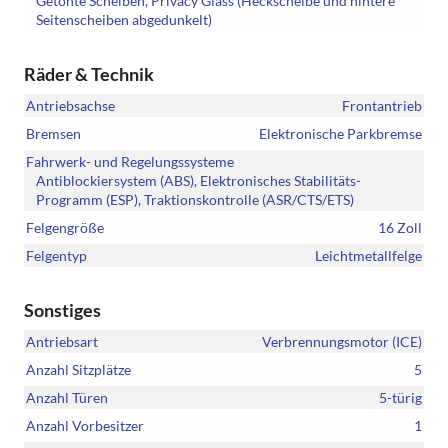
Getönte Scheiben, Privacy Glass (Heckscheibe und hintere
Seitenscheiben abgedunkelt)
Räder & Technik
Antriebsachse
Frontantrieb
Bremsen
Elektronische Parkbremse
Fahrwerk- und Regelungssysteme
Antiblockiersystem (ABS), Elektronisches Stabilitäts-
Programm (ESP), Traktionskontrolle (ASR/CTS/ETS)
Felgengröße
16 Zoll
Felgentyp
Leichtmetallfelge
Sonstiges
Antriebsart
Verbrennungsmotor (ICE)
Anzahl Sitzplätze
5
Anzahl Türen
5-türig
Anzahl Vorbesitzer
1