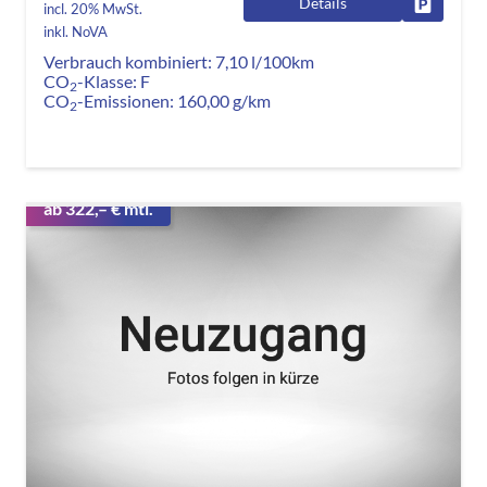
Details
Fahrzeug
incl. 20% MwSt.
inkl. NoVA
Verbrauch kombiniert:
7,10 l/100km
CO
-Klasse:
F
2
CO
-Emissionen:
160,00 g/km
2
ab 322,– € mtl.