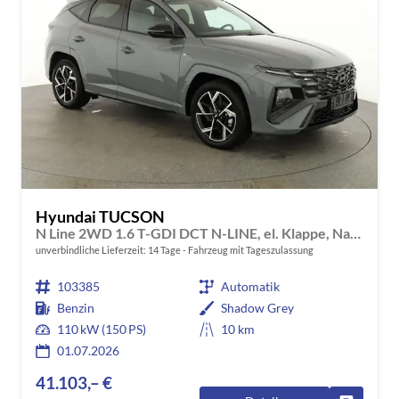
Hyundai TUCSON
N Line 2WD 1.6 T-GDI DCT N-LINE, el. Klappe, Navi, Kamera, Side, Winter
unverbindliche Lieferzeit:
14 Tage
Fahrzeug mit Tageszulassung
103385
Automatik
Benzin
Shadow Grey
110 kW (150 PS)
10 km
01.07.2026
41.103,– €