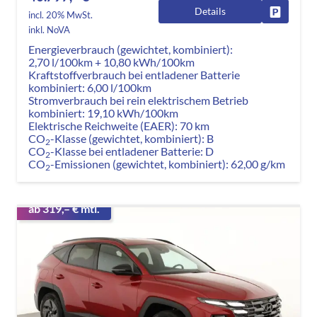
Details
Fahrzeug
incl. 20% MwSt.
inkl. NoVA
Energieverbrauch (gewichtet, kombiniert):
2,70 l/100km + 10,80 kWh/100km
Kraftstoffverbrauch bei entladener Batterie
kombiniert:
6,00 l/100km
Stromverbrauch bei rein elektrischem Betrieb
kombiniert:
19,10 kWh/100km
Elektrische Reichweite (EAER):
70 km
CO
-Klasse (gewichtet, kombiniert):
B
2
CO
-Klasse bei entladener Batterie:
D
2
CO
-Emissionen (gewichtet, kombiniert):
62,00 g/km
2
ab 319,– € mtl.