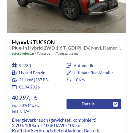
Hyundai TUCSON
Plug-In Hybrid 2WD 1.6 T-GDI PHEV, Navi, Kamera, Side, Winter
sofort lieferbar
Fahrzeug mit Tageszulassung
94730
Automatik
Hybrid Benzin
Ultimate Red Metallic
211 kW (287 PS)
10 km
01.04.2026
40.797,– €
Details
Fahrzeug
incl. 20% MwSt.
inkl. NoVA
Energieverbrauch (gewichtet, kombiniert):
2,70 l/100km + 10,80 kWh/100km
Kraftstoffverbrauch bei entladener Batterie