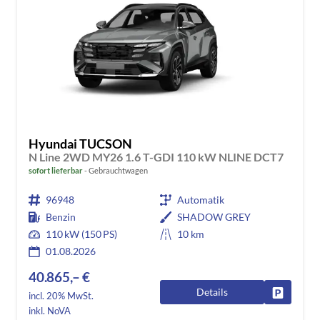
Hyundai TUCSON
N Line 2WD MY26 1.6 T-GDI 110 kW NLINE DCT7
sofort lieferbar
Gebrauchtwagen
96948
Automatik
Benzin
SHADOW GREY
110 kW (150 PS)
10 km
01.08.2026
40.865,– €
Details
Fahrzeug
incl. 20% MwSt.
inkl. NoVA