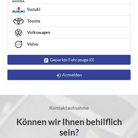
Suzuki
Toyota
Volkswagen
Volvo
Geparkte Fahrzeuge (
0
)
Anmelden
Kontaktaufnahme
Können wir Ihnen behilflich
sein?