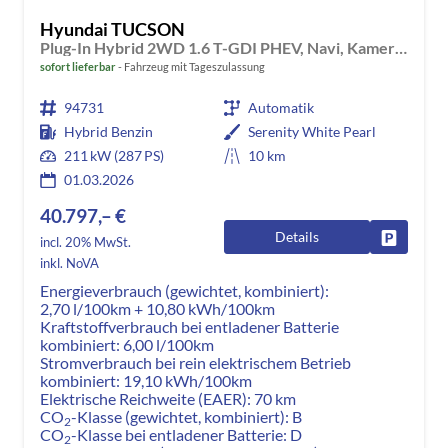
Hyundai TUCSON
Plug-In Hybrid 2WD 1.6 T-GDI PHEV, Navi, Kamera, Side, Winter
sofort lieferbar
Fahrzeug mit Tageszulassung
94731
Automatik
Hybrid Benzin
Serenity White Pearl
211 kW (287 PS)
10 km
01.03.2026
40.797,– €
Details
Fahrzeug
incl. 20% MwSt.
inkl. NoVA
Energieverbrauch (gewichtet, kombiniert):
2,70 l/100km + 10,80 kWh/100km
Kraftstoffverbrauch bei entladener Batterie
kombiniert:
6,00 l/100km
Stromverbrauch bei rein elektrischem Betrieb
kombiniert:
19,10 kWh/100km
Elektrische Reichweite (EAER):
70 km
CO
-Klasse (gewichtet, kombiniert):
B
2
CO
-Klasse bei entladener Batterie:
D
2