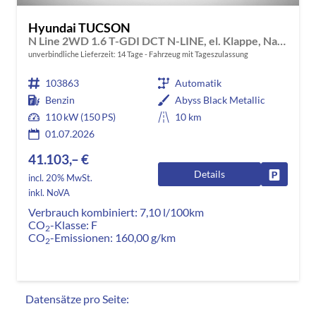
Hyundai TUCSON
N Line 2WD 1.6 T-GDI DCT N-LINE, el. Klappe, Navi, Kamera, Side, Winter
unverbindliche Lieferzeit:
14 Tage
Fahrzeug mit Tageszulassung
103863
Automatik
Benzin
Abyss Black Metallic
110 kW (150 PS)
10 km
01.07.2026
41.103,– €
Details
Fahrzeug
incl. 20% MwSt.
inkl. NoVA
Verbrauch kombiniert:
7,10 l/100km
CO
-Klasse:
F
2
CO
-Emissionen:
160,00 g/km
2
Datensätze pro Seite: