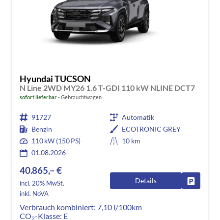
Hyundai TUCSON
N Line 2WD MY26 1.6 T-GDI 110 kW NLINE DCT7
sofort lieferbar
Gebrauchtwagen
91727
Automatik
Benzin
ECOTRONIC GREY
110 kW (150 PS)
10 km
01.08.2026
40.865,– €
Details
Fahrzeug
incl. 20% MwSt.
inkl. NoVA
Verbrauch kombiniert:
7,10 l/100km
CO
-Klasse:
E
2