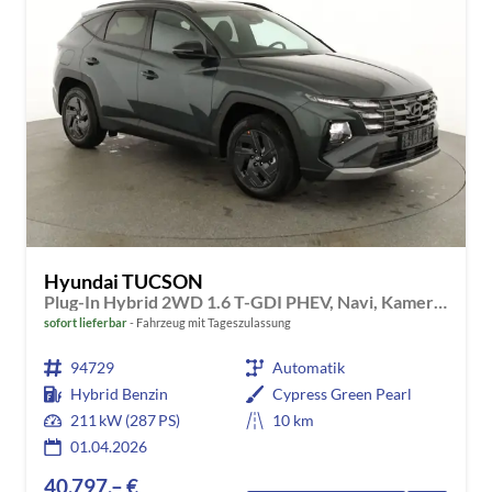
Hyundai TUCSON
Plug-In Hybrid 2WD 1.6 T-GDI PHEV, Navi, Kamera, Side, Winter
sofort lieferbar
Fahrzeug mit Tageszulassung
94729
Automatik
Hybrid Benzin
Cypress Green Pearl
211 kW (287 PS)
10 km
01.04.2026
40.797,– €