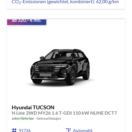
CO
-Emissionen (gewichtet, kombiniert):
62,00 g/km
2
ab 320,– € mtl.
Hyundai TUCSON
N Line 2WD MY26 1.6 T-GDI 110 kW NLINE DCT7
sofort lieferbar
Gebrauchtwagen
91726
Automatik