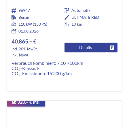
96947
Automatik
Benzin
ULTIMATE RED
110 kW (150 PS)
10 km
01.08.2026
40.865,– €
Details
Fahrzeug
incl. 20% MwSt.
inkl. NoVA
Verbrauch kombiniert:
7,10 l/100km
CO
-Klasse:
E
2
CO
-Emissionen:
152,00 g/km
2
ab 320,– € mtl.