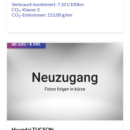
Verbrauch kombiniert:
7,10 l/100km
CO
-Klasse:
E
2
CO
-Emissionen:
152,00 g/km
2
ab 320,– € mtl.
Hyundai TUCSON