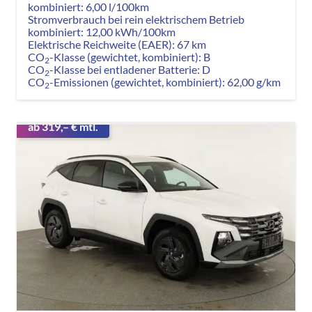
kombiniert:
6,00 l/100km
Stromverbrauch bei rein elektrischem Betrieb
kombiniert:
12,00 kWh/100km
Elektrische Reichweite (EAER):
67 km
CO
-Klasse (gewichtet, kombiniert):
B
2
CO
-Klasse bei entladener Batterie:
D
2
CO
-Emissionen (gewichtet, kombiniert):
62,00 g/km
2
ab 319,– € mtl.