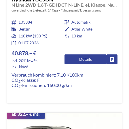
N Line 2WD 1.6 T-GDI DCT N-LINE, el. Klappe, Navi, Kamera, Side, Winter
unverbindliche Lieferzeit:
14 Tage
Fahrzeug mit Tageszulassung
103384
Automatik
Benzin
Atlas White
110 kW (150 PS)
10 km
01.07.2026
40.878,– €
Details
Fahrzeug
incl. 20% MwSt.
inkl. NoVA
Verbrauch kombiniert:
7,10 l/100km
CO
-Klasse:
F
2
CO
-Emissionen:
160,00 g/km
2
ab 322,– € mtl.