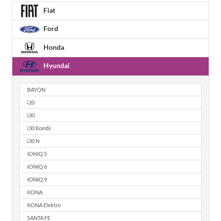
Fiat
Ford
Honda
Hyundai
BAYON
i20
i30
i30 Kombi
i30 N
IONIQ 5
IONIQ 6
IONIQ 9
KONA
KONA Elektro
SANTA FE