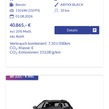
Benzin
ABYXX BLACK
110 kW (150 PS)
10 km
01.08.2026
40.865,– €
Details
Fahrzeug
incl. 20% MwSt.
inkl. NoVA
Verbrauch kombiniert:
7,10 l/100km
CO
-Klasse:
E
2
CO
-Emissionen:
152,00 g/km
2
ab 320,– € mtl.