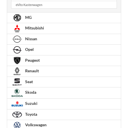
eVito Kastenwagen
MG
Mitsubishi
Nissan
Opel
Peugeot
Renault
Seat
Skoda
Suzuki
Toyota
Volkswagen