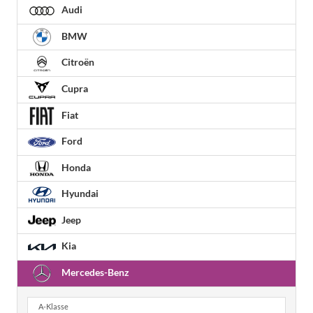
Audi
BMW
Citroën
Cupra
Fiat
Ford
Honda
Hyundai
Jeep
Kia
Mercedes-Benz
A-Klasse