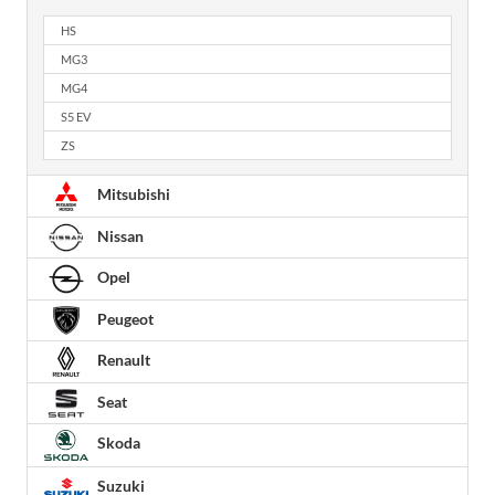
HS
MG3
MG4
S5 EV
ZS
Mitsubishi
Nissan
Opel
Peugeot
Renault
Seat
Skoda
Suzuki