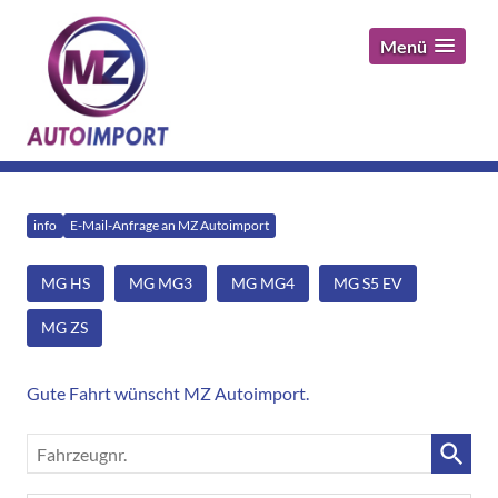
Menü
info
E-Mail-Anfrage an MZ Autoimport
MG HS
MG MG3
MG MG4
MG S5 EV
MG ZS
Gute Fahrt wünscht MZ Autoimport.
Fahrzeugnr.