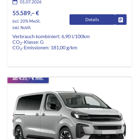
01.07.2026
55.589,– €
Details
Fahrzeug
incl. 20% MwSt.
inkl. NoVA
Verbrauch kombiniert:
6,90 l/100km
CO
-Klasse:
G
2
CO
-Emissionen:
181,00 g/km
2
ab 435,– € mtl.