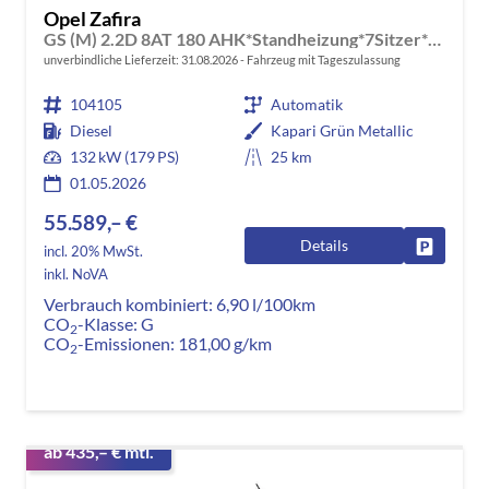
Opel Zafira
GS (M) 2.2D 8AT 180 AHK*Standheizung*7Sitzer*Leder*Android Auto*Navi*SHZ*Kamera
unverbindliche Lieferzeit:
31.08.2026
Fahrzeug mit Tageszulassung
104105
Automatik
Diesel
Kapari Grün Metallic
132 kW (179 PS)
25 km
01.05.2026
55.589,– €
Details
Fahrzeug
incl. 20% MwSt.
inkl. NoVA
Verbrauch kombiniert:
6,90 l/100km
CO
-Klasse:
G
2
CO
-Emissionen:
181,00 g/km
2
ab 435,– € mtl.