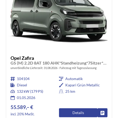
Opel Zafira
GS (M) 2.2D 8AT 180 AHK*Standheizung*7Sitzer*Leder*Android Auto*Navi*SHZ*Kamera
unverbindliche Lieferzeit:
31.08.2026
Fahrzeug mit Tageszulassung
104104
Automatik
Diesel
Kapari Grün Metallic
132 kW (179 PS)
25 km
01.05.2026
55.589,– €
Details
Fahrzeug
incl. 20% MwSt.