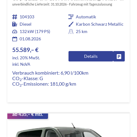
unverbindliche Lieferzeit:
31.10.2026
Fahrzeug mit Tageszulassung
104103
Automatik
Diesel
Karbon Schwarz Metallic
132 kW (179 PS)
25 km
01.08.2026
55.589,– €
Details
Fahrzeug
incl. 20% MwSt.
inkl. NoVA
Verbrauch kombiniert:
6,90 l/100km
CO
-Klasse:
G
2
CO
-Emissionen:
181,00 g/km
2
ab 435,– € mtl.