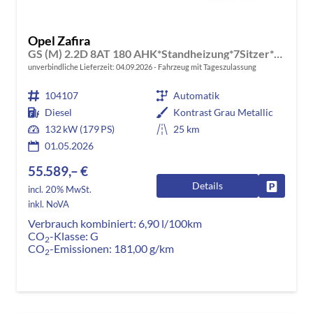
Opel Zafira
GS (M) 2.2D 8AT 180 AHK*Standheizung*7Sitzer*Leder*Android Auto*Navi*SHZ*Kamera
unverbindliche Lieferzeit:
04.09.2026
Fahrzeug mit Tageszulassung
104107
Automatik
Diesel
Kontrast Grau Metallic
132 kW (179 PS)
25 km
01.05.2026
55.589,– €
Details
Fahrzeug
incl. 20% MwSt.
inkl. NoVA
Verbrauch kombiniert:
6,90 l/100km
CO
-Klasse:
G
2
CO
-Emissionen:
181,00 g/km
2