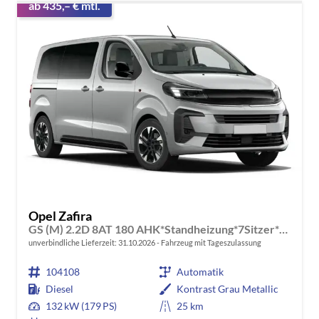
ab 435,– € mtl.
Opel Zafira
GS (M) 2.2D 8AT 180 AHK*Standheizung*7Sitzer*Leder*Android Auto*Navi*SHZ*Kamera
unverbindliche Lieferzeit:
31.10.2026
Fahrzeug mit Tageszulassung
104108
Automatik
Diesel
Kontrast Grau Metallic
132 kW (179 PS)
25 km