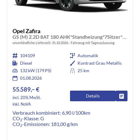
Opel Zafira
GS (M) 2.2D 8AT 180 AHK*Standheizung*7Sitzer*Leder*Android Auto*Navi*SHZ*Kamera
unverbindliche Lieferzeit:
31.10.2026
Fahrzeug mit Tageszulassung
104109
Automatik
Diesel
Kontrast Grau Metallic
132 kW (179 PS)
25 km
01.08.2026
55.589,– €
Details
Fahrzeug
incl. 20% MwSt.
inkl. NoVA
Verbrauch kombiniert:
6,90 l/100km
CO
-Klasse:
G
2
CO
-Emissionen:
181,00 g/km
2