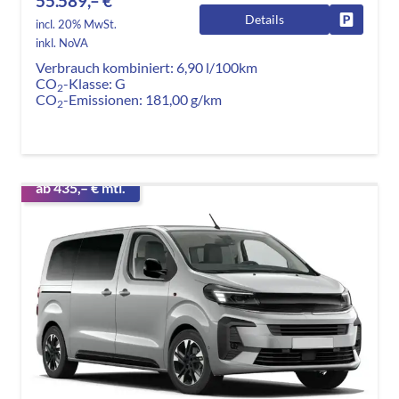
55.589,– €
Details
Fahrzeug
incl. 20% MwSt.
inkl. NoVA
Verbrauch kombiniert:
6,90 l/100km
CO
-Klasse:
G
2
CO
-Emissionen:
181,00 g/km
2
ab 435,– € mtl.