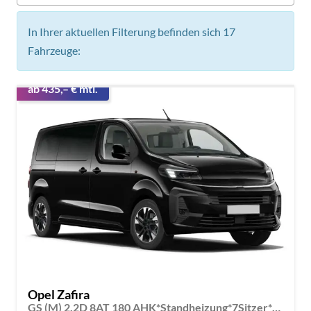
In Ihrer aktuellen Filterung befinden sich
17
Fahrzeuge:
ab 435,– € mtl.
Opel Zafira
GS (M) 2.2D 8AT 180 AHK*Standheizung*7Sitzer*Leder*Android Auto*Navi*SHZ*Kamera