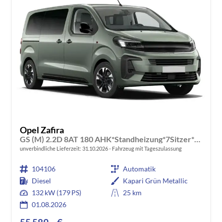
Opel Zafira
GS (M) 2.2D 8AT 180 AHK*Standheizung*7Sitzer*Leder*Android Auto*Navi*SHZ*Kamera
unverbindliche Lieferzeit:
31.10.2026
Fahrzeug mit Tageszulassung
104106
Automatik
Diesel
Kapari Grün Metallic
132 kW (179 PS)
25 km
01.08.2026