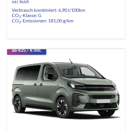
inkl. NoVA
Verbrauch kombiniert:
6,90 l/100km
CO
-Klasse:
G
2
CO
-Emissionen:
181,00 g/km
2
ab 435,– € mtl.