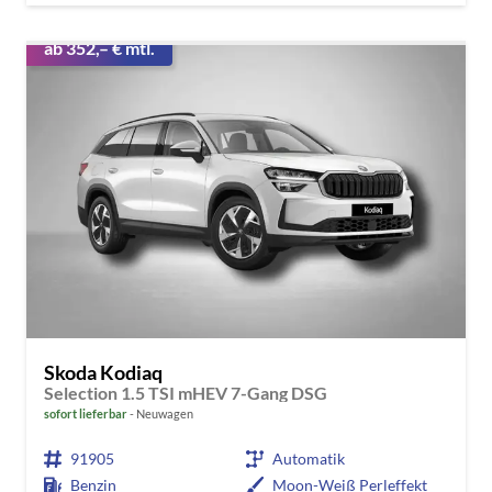
ab 352,– € mtl.
Skoda Kodiaq
Selection 1.5 TSI mHEV 7-Gang DSG
sofort lieferbar
Neuwagen
91905
Automatik
Benzin
Moon-Weiß Perleffekt