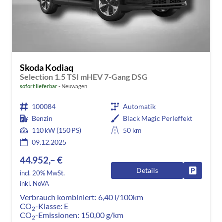
Skoda Kodiaq
Selection 1.5 TSI mHEV 7-Gang DSG
sofort lieferbar
Neuwagen
100084
Automatik
Benzin
Black Magic Perleffekt
110 kW (150 PS)
50 km
09.12.2025
44.952,– €
Details
Fahrzeug
incl. 20% MwSt.
inkl. NoVA
Verbrauch kombiniert:
6,40 l/100km
CO
-Klasse:
E
2
CO
-Emissionen:
150,00 g/km
2