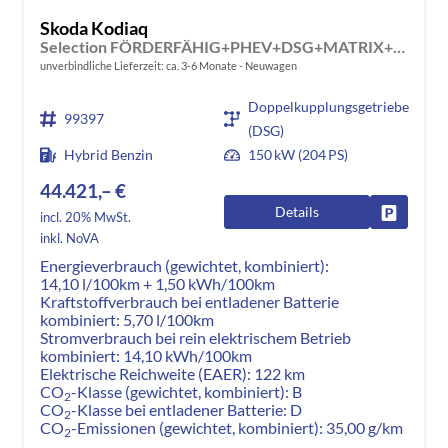
Skoda Kodiaq
Selection FÖRDERFÄHIG+PHEV+DSG+MATRIX+ACC+eHK+SHZ+KAMERA+17" ALU
unverbindliche Lieferzeit: ca. 3-6 Monate
Neuwagen
Doppelkupplungsgetriebe
99397
(DSG)
Hybrid Benzin
150 kW (204 PS)
44.421,– €
Details
Fahrzeug
incl. 20% MwSt.
inkl. NoVA
Energieverbrauch (gewichtet, kombiniert):
14,10 l/100km + 1,50 kWh/100km
Kraftstoffverbrauch bei entladener Batterie
kombiniert:
5,70 l/100km
Stromverbrauch bei rein elektrischem Betrieb
kombiniert:
14,10 kWh/100km
Elektrische Reichweite (EAER):
122 km
CO
-Klasse (gewichtet, kombiniert):
B
2
CO
-Klasse bei entladener Batterie:
D
2
CO
-Emissionen (gewichtet, kombiniert):
35,00 g/km
2