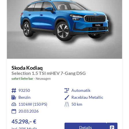
Skoda Kodiaq
Selection 1.5 TSI mHEV 7-Gang DSG
sofort lieferbar
Neuwagen
93250
Automatik
Benzin
Raceblau Metallic
110 kW (150 PS)
50 km
20.03.2026
45.298,– €
Details
Fahrzeug