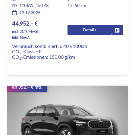
110 kW (150 PS)
50 km
12.12.2025
44.952,– €
Details
Fahrzeug
incl. 20% MwSt.
inkl. NoVA
Verbrauch kombiniert:
6,40 l/100km
CO
-Klasse:
E
2
CO
-Emissionen:
150,00 g/km
2
ab 352,– € mtl.