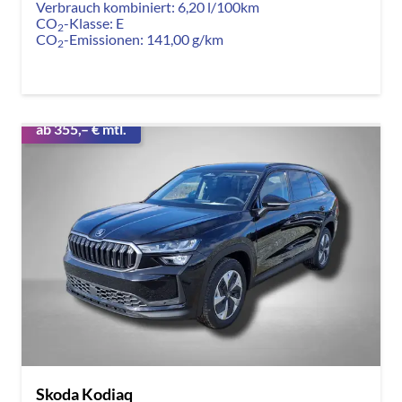
Verbrauch kombiniert:
6,20 l/100km
CO
-Klasse:
E
2
CO
-Emissionen:
141,00 g/km
2
ab 355,– € mtl.
Skoda Kodiaq