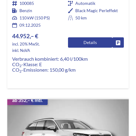
100085
Automatik
Benzin
Black Magic Perleffekt
110 kW (150 PS)
50 km
09.12.2025
44.952,– €
Details
Fahrzeug
incl. 20% MwSt.
inkl. NoVA
Verbrauch kombiniert:
6,40 l/100km
CO
-Klasse:
E
2
CO
-Emissionen:
150,00 g/km
2
ab 352,– € mtl.