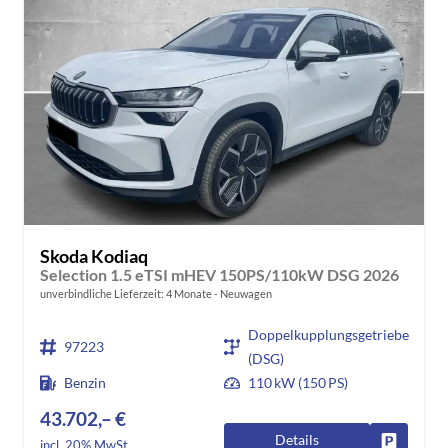
Skoda Kodiaq
Selection 1.5 eTSI mHEV 150PS/110kW DSG 2026
unverbindliche Lieferzeit:
4 Monate
Neuwagen
Doppelkupplungsgetriebe
97223
(DSG)
Benzin
110 kW (150 PS)
43.702,– €
Details
Fahrzeug
incl. 20% MwSt.