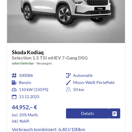
Skoda Kodiaq
Selection 1.5 TSI mHEV 7-Gang DSG
sofort lieferbar
Neuwagen
100086
Automatik
Benzin
Moon-Weiß Perleffekt
110 kW (150 PS)
50 km
13.12.2025
44.952,– €
Details
Fahrzeug
incl. 20% MwSt.
inkl. NoVA
Verbrauch kombiniert:
6,40 l/100km