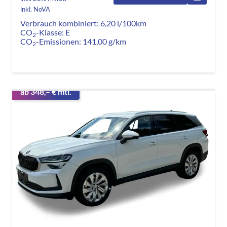
inkl. NoVA
Verbrauch kombiniert:
6,20 l/100km
CO
-Klasse:
E
2
CO
-Emissionen:
141,00 g/km
2
ab 348,– € mtl.