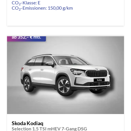
CO
-Klasse:
E
2
CO
-Emissionen:
150,00 g/km
2
ab 352,– € mtl.
Skoda Kodiaq
Selection 1.5 TSI mHEV 7-Gang DSG