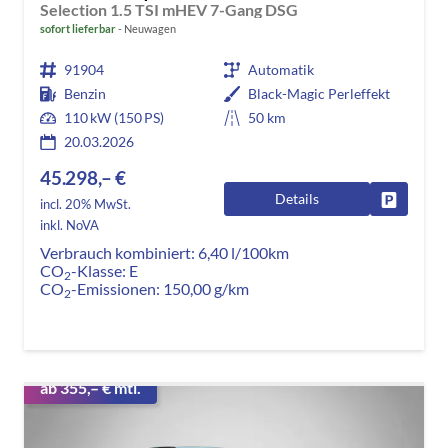
Selection 1.5 TSI mHEV 7-Gang DSG
sofort lieferbar
Neuwagen
91904
Automatik
Benzin
Black-Magic Perleffekt
110 kW (150 PS)
50 km
20.03.2026
45.298,– €
Details
Fahrzeug
incl. 20% MwSt.
inkl. NoVA
Verbrauch kombiniert:
6,40 l/100km
CO
-Klasse:
E
2
CO
-Emissionen:
150,00 g/km
2
ab 355,– € mtl.