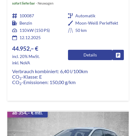
sofort lieferbar
Neuwagen
100087
Automatik
Benzin
Moon-Weiß Perleffekt
110 kW (150 PS)
50 km
12.12.2025
44.952,– €
Details
Fahrzeug
incl. 20% MwSt.
inkl. NoVA
Verbrauch kombiniert:
6,40 l/100km
CO
-Klasse:
E
2
CO
-Emissionen:
150,00 g/km
2
ab 354,– € mtl.