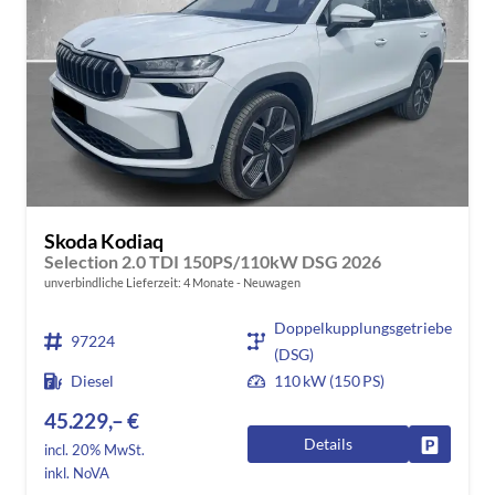
Skoda Kodiaq
Selection 2.0 TDI 150PS/110kW DSG 2026
unverbindliche Lieferzeit:
4 Monate
Neuwagen
Doppelkupplungsgetriebe
97224
(DSG)
Diesel
110 kW (150 PS)
45.229,– €
Details
Fahrzeug
incl. 20% MwSt.
inkl. NoVA