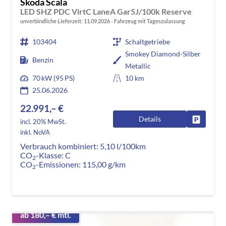
Skoda Scala
LED SHZ PDC VirtC LaneA Gar5J/100k Reserve
unverbindliche Lieferzeit:
11.09.2026
Fahrzeug mit Tageszulassung
103404
Schaltgetriebe
Smokey Diamond-Silber
Benzin
Metallic
70 kW (95 PS)
10 km
25.06.2026
22.991,– €
Details
Fahrzeug
incl. 20% MwSt.
inkl. NoVA
Verbrauch kombiniert:
5,10 l/100km
CO
-Klasse:
C
2
CO
-Emissionen:
115,00 g/km
2
ab 180,– € mtl.