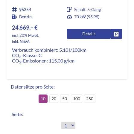
96354
Schalt. 5-Gang
Benzin
70 kW (95 PS)
24.669,– €
Details
Fahrzeug
incl. 20% MwSt.
inkl. NoVA
Verbrauch kombiniert:
5,10 l/100km
CO
-Klasse:
C
2
CO
-Emissionen:
115,00 g/km
2
Datensätze pro Seite:
10
20
50
100
250
Seite: