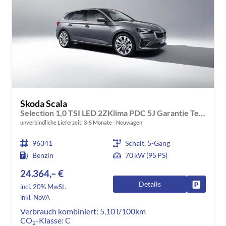
Skoda Scala
Selection 1,0 TSI LED 2ZKlima PDC 5J Garantie Tempomat Alu Felgen SmartLink Sitzheizung Multi Lederlenkrad Bluetooth
unverbindliche Lieferzeit: 3-5 Monate
Neuwagen
96341
Schalt. 5-Gang
Benzin
70 kW (95 PS)
24.364,– €
Details
Fahrzeug
incl. 20% MwSt.
inkl. NoVA
Verbrauch kombiniert:
5,10 l/100km
CO
-Klasse:
C
2