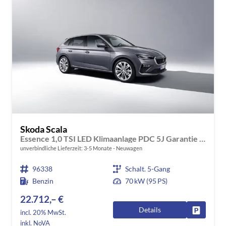
Skoda Scala
Essence 1,0 TSI LED Klimaanlage PDC 5J Garantie Spurhalteassistent Bluetooth
unverbindliche Lieferzeit: 3-5 Monate
Neuwagen
96338
Schalt. 5-Gang
Benzin
70 kW (95 PS)
22.712,– €
Details
Fahrzeug
incl. 20% MwSt.
inkl. NoVA