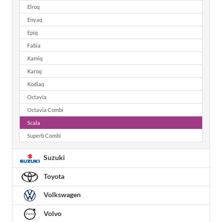
Elroq
Enyaq
Epiq
Fabia
Kamiq
Karoq
Kodiaq
Octavia
Octavia Combi
Scala
Superb Combi
Suzuki
Toyota
Volkswagen
Volvo