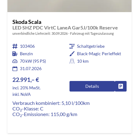
Skoda Scala
LED SHZ PDC VirtC LaneA Gar5J/100k Reserve
unverbindliche Lieferzeit:
30.09.2026
Fahrzeug mit Tageszulassung
103406
Schaltgetriebe
Benzin
Black-Magic Perleffekt
70 kW (95 PS)
10 km
31.07.2026
22.991,– €
Details
Fahrzeug
incl. 20% MwSt.
inkl. NoVA
Verbrauch kombiniert:
5,10 l/100km
CO
-Klasse:
C
2
CO
-Emissionen:
115,00 g/km
2