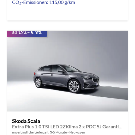
CO
-Emissionen:
115,00 g/km
2
ab 193,– € mtl.
Skoda Scala
Extra Plus 1,0 TSI LED 2ZKlima 2 x PDC 5J Garantie Temp Kamera Sunset Kessy SmartLink Sitzheizung beheiztes Lenkrad Bluetooth
unverbindliche Lieferzeit: 3-5 Monate
Neuwagen