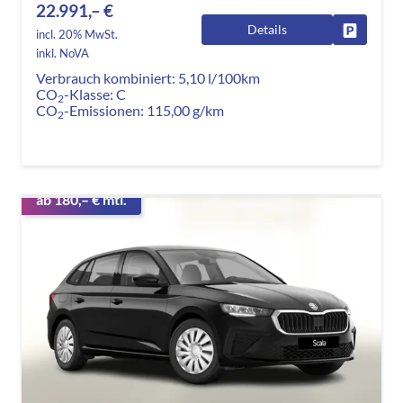
22.991,– €
Details
Fahrzeug
incl. 20% MwSt.
inkl. NoVA
Verbrauch kombiniert:
5,10 l/100km
CO
-Klasse:
C
2
CO
-Emissionen:
115,00 g/km
2
ab 180,– € mtl.