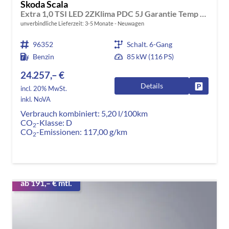
Skoda Scala
Extra 1,0 TSI LED 2ZKlima PDC 5J Garantie Temp Kamera Sunset Alu Felgen SmartLink Sitzheizung Multi Lederlenkrad Bluetooth
unverbindliche Lieferzeit: 3-5 Monate
Neuwagen
96352
Schalt. 6-Gang
Benzin
85 kW (116 PS)
24.257,– €
Details
Fahrzeug
incl. 20% MwSt.
inkl. NoVA
Verbrauch kombiniert:
5,20 l/100km
CO
-Klasse:
D
2
CO
-Emissionen:
117,00 g/km
2
ab 191,– € mtl.