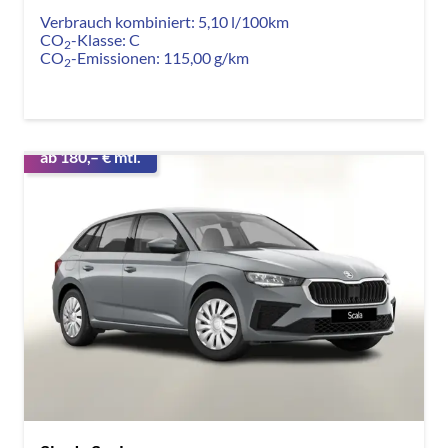
Verbrauch kombiniert:
5,10 l/100km
CO
-Klasse:
C
2
CO
-Emissionen:
115,00 g/km
2
ab 180,– € mtl.