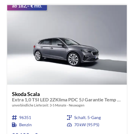
ab 182,– € mtl.
Skoda Scala
Extra 1,0 TSI LED 2ZKlima PDC 5J Garantie Temp Kamera Sunset Alu Felgen SmartLink Sitzheizung Multi Lederlenkrad Bluetooth
unverbindliche Lieferzeit: 3-5 Monate
Neuwagen
96351
Schalt. 5-Gang
Benzin
70 kW (95 PS)