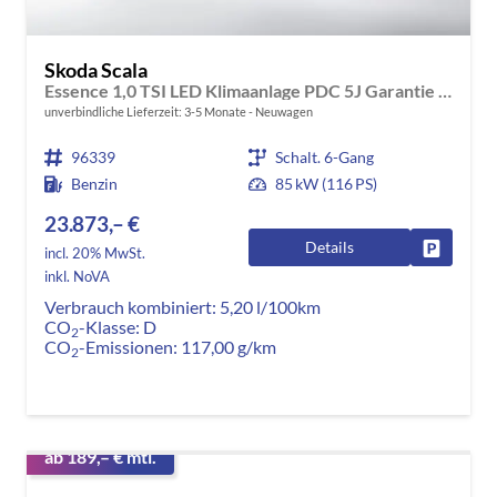
Skoda Scala
Essence 1,0 TSI LED Klimaanlage PDC 5J Garantie Spurhalteassistent Bluetooth
unverbindliche Lieferzeit: 3-5 Monate
Neuwagen
96339
Schalt. 6-Gang
Benzin
85 kW (116 PS)
23.873,– €
Details
Fahrzeug
incl. 20% MwSt.
inkl. NoVA
Verbrauch kombiniert:
5,20 l/100km
CO
-Klasse:
D
2
CO
-Emissionen:
117,00 g/km
2
ab 189,– € mtl.