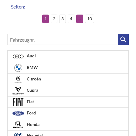
Seiten:
1
2
3
4
...
10
Fahrzeugnr.
Audi
BMW
Citroën
Cupra
Fiat
Ford
Honda
Hyundai