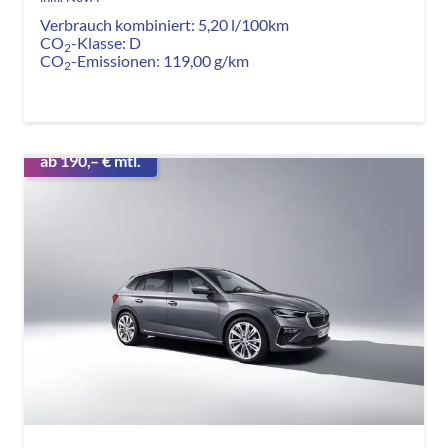
Verbrauch kombiniert:
5,20 l/100km
CO
-Klasse:
D
2
CO
-Emissionen:
119,00 g/km
2
ab 190,– € mtl.