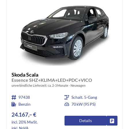
Skoda Scala
Essence SHZ+KLIMA+LED+PDC+VICO
unverbindliche Lieferzeit: ca. 2-3 Monate
Neuwagen
97438
Schalt. 5-Gang
Benzin
70 kW (95 PS)
24.167,– €
Details
Fahrzeug
incl. 20% MwSt.
inkl. NoVA