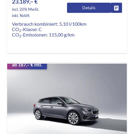
23.189,– €
Details
Fahrzeug
incl. 20% MwSt.
inkl. NoVA
Verbrauch kombiniert:
5,10 l/100km
CO
-Klasse:
C
2
CO
-Emissionen:
115,00 g/km
2
ab 187,– € mtl.