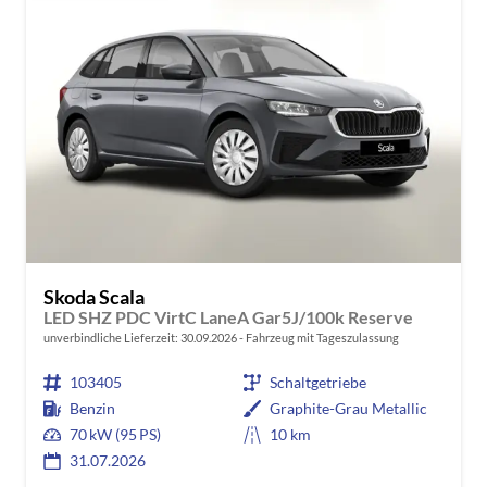
Skoda Scala
LED SHZ PDC VirtC LaneA Gar5J/100k Reserve
unverbindliche Lieferzeit:
30.09.2026
Fahrzeug mit Tageszulassung
103405
Schaltgetriebe
Benzin
Graphite-Grau Metallic
70 kW (95 PS)
10 km
31.07.2026