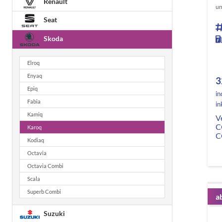
Renault
un
Seat
Skoda
Elroq
Enyaq
3
Epiq
in
Fabia
in
Kamiq
V
C
Karoq
C
Kodiaq
Octavia
Octavia Combi
Scala
Superb Combi
a
Suzuki