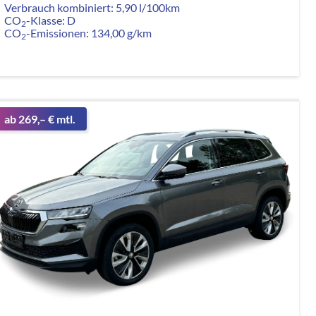
Verbrauch kombiniert:
5,90 l/100km
CO
-Klasse:
D
2
CO
-Emissionen:
134,00 g/km
2
ab 269,– € mtl.