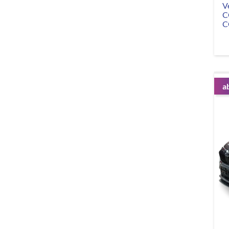
V
C
C
a