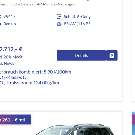
verbindliche Lieferzeit: 4-6 Monate
Neuwagen
95417
Schalt. 6-Gang
Benzin
85 kW (116 PS)
2.712,– €
Details
Fahrzeug pa
cl. 20% MwSt.
kl. NoVA
erbrauch kombiniert:
5,90 l/100km
O
-Klasse:
D
2
O
-Emissionen:
134,00 g/km
2
b 261,– € mtl.