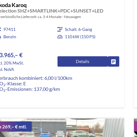
koda Karoq
election SHZ+SMARTLINK+PDC+SUNSET+LED
verbindliche Lieferzeit: ca. 3-4 Monate
Neuwagen
97411
Schalt. 6-Gang
Benzin
110 kW (150 PS)
3.965,– €
Details
Fahrzeug pa
cl. 20% MwSt.
kl. NoVA
erbrauch kombiniert:
6,00 l/100km
O
-Klasse:
E
2
O
-Emissionen:
137,00 g/km
2
b 269,– € mtl.