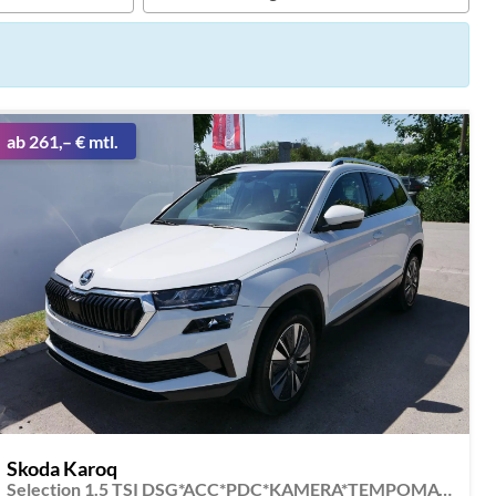
ab 261,– € mtl.
Skoda Karoq
Selection 1.5 TSI DSG*ACC*PDC*KAMERA*TEMPOMAT*LED*SMARTLINK*KLIMA*RADIO*17-ZOLL