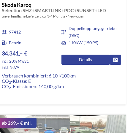
Skoda Karoq
Selection SHZ+SMARTLINK+PDC+SUNSET+LED
unverbindliche Lieferzeit: ca. 3-4 Monate
Neuwagen
Doppelkupplungsgetriebe
97412
(DSG)
Benzin
110 kW (150 PS)
34.341,– €
Details
rken
Fahrzeug
incl. 20% MwSt.
inkl. NoVA
Verbrauch kombiniert:
6,10 l/100km
CO
-Klasse:
E
2
CO
-Emissionen:
140,00 g/km
2
ab 269,– € mtl.