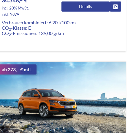
34.348,– €
Details
rken
Fahrzeug
incl. 20% MwSt.
inkl. NoVA
Verbrauch kombiniert:
6,20 l/100km
CO
-Klasse:
E
2
CO
-Emissionen:
139,00 g/km
2
ab 273,– € mtl.