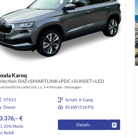
koda Karoq
election SHZ+SMARTLINK+PDC+SUNSET+LED
verbindliche Lieferzeit: ca. 3-4 Monate
Neuwagen
97413
Schalt. 6-Gang
Diesel
85 kW (116 PS)
3.376,– €
Details
Fahrzeug pa
cl. 20% MwSt.
kl. NoVA