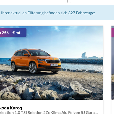
n Ihrer aktuellen Filterung befinden sich
327
Fahrzeuge:
b 256,– € mtl.
koda Karoq
Selection 1,0 TSI Selction 2ZoKlima Alu Felgen 5J Garantie Sitzheizung LED Scheinwerfer Tempomat