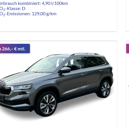
erbrauch kombiniert:
4,90 l/100km
O
-Klasse:
D
2
O
-Emissionen:
129,00 g/km
2
b 266,– € mtl.