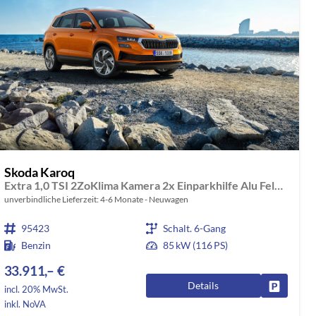
Skoda Karoq
Extra 1,0 TSI 2ZoKlima Kamera 2x Einparkhilfe Alu Felgen 5J Garantie Sitzheizung LED Scheinwerfer ACC
unverbindliche Lieferzeit: 4-6 Monate
Neuwagen
95423
Schalt. 6-Gang
Benzin
85 kW (116 PS)
33.911,– €
Details
rken
Fahrzeug
incl. 20% MwSt.
inkl. NoVA