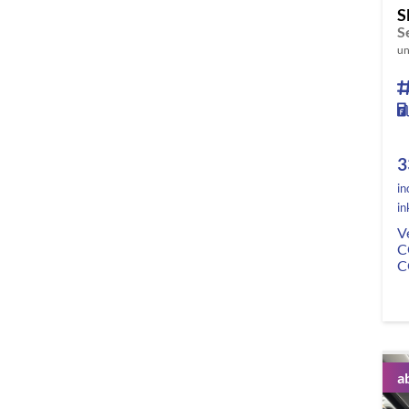
S
S
un
3
in
in
V
C
C
a