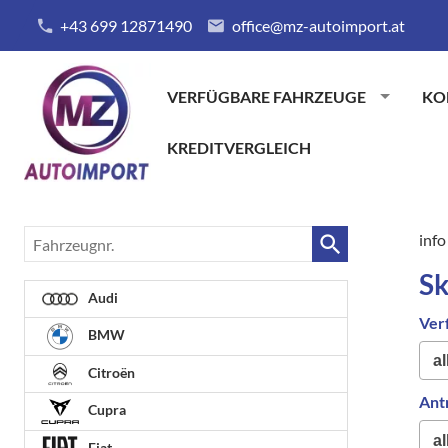
+43 699 12871490
office@mz-autoimport.at
VERFÜGBARE FAHRZEUGE
KO
KREDITVERGLEICH
Fahrzeugnr.
info
S
Audi
Ver
BMW
Citroën
Ant
Cupra
Fiat