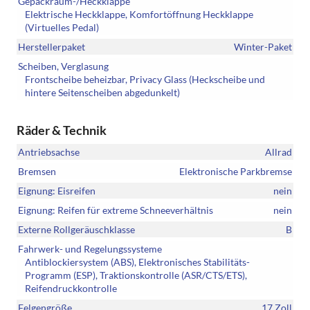
Gepäckraum-/Heckklappe
Elektrische Heckklappe, Komfortöffnung Heckklappe
(Virtuelles Pedal)
Herstellerpaket
Winter-Paket
Scheiben, Verglasung
Frontscheibe beheizbar, Privacy Glass (Heckscheibe und
hintere Seitenscheiben abgedunkelt)
Räder & Technik
Antriebsachse
Allrad
Bremsen
Elektronische Parkbremse
Eignung: Eisreifen
nein
Eignung: Reifen für extreme Schneeverhältnis
nein
Externe Rollgeräuschklasse
B
Fahrwerk- und Regelungssysteme
Antiblockiersystem (ABS), Elektronisches Stabilitäts-
Programm (ESP), Traktionskontrolle (ASR/CTS/ETS),
Reifendruckkontrolle
Felgengröße
17 Zoll