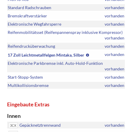
Standard Radschrauben
vorhanden
Bremskraftverstärker
vorhanden
Elektronische Wegfahrsperre
vorhanden
Reifenmobilitätsset (Reifenpannenspray inklusive Kompressor)
vorhanden
Reifendrucküberwachung
vorhanden
(Bereifung
vorhanden
17 Zoll Leichtmetallfelgen Mintaka, Silber
215/55
Elektronische Parkbremse inkl. Auto-Hold-Funktion
R17)
vorhanden
Start-Stopp-System
vorhanden
Multikollisionsbremse
vorhanden
Eingebaute Extras
Innen
Gepäcknetztrennwand
vorhanden
3CX