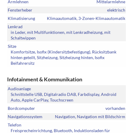
Armlehnen
Mittelarmlehne
Fensterheber
elektrisch
Klimatisierung
Klimaautomatik, 3-Zonen-Klimaautomatik
Lenkrad
in Leder, mit Multifunktionen, mit Lenkradheizung, mit
Schaltwippen
Sitze
Komfortsitze, Isofix (Kindersitzbefestigung), Rücksitzbank
hinten geteilt, Sitzheizung, Sitzheizung hinten, Isofix
Beifahrersitz
Infotainment & Kommunikation
Audioanlage
Schnittstelle USB, Digitalradio DAB, Farbdisplay, Android
Auto, Apple CarPlay, Touchscreen
Bordcomputer
vorhanden
Navigationssystem
Navigation, Navigation mit Bildschirm
Telefon
Freisprecheinrichtung, Bluetooth, Induktionsladen für