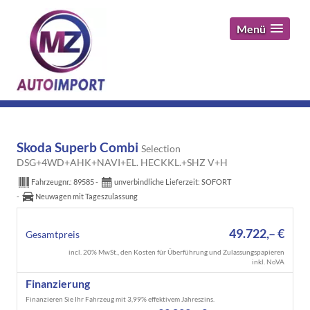
Menü
Skoda Superb Combi
Selection
DSG+4WD+AHK+NAVI+EL. HECKKL.+SHZ V+H
Fahrzeugnr.:
89585
unverbindliche Lieferzeit: SOFORT
Neuwagen mit Tageszulassung
49.722,– €
Gesamtpreis
incl. 20% MwSt., den Kosten für Überführung und Zulassungspapieren
inkl. NoVA
Finanzierung
Finanzieren Sie Ihr Fahrzeug mit 3,99% effektivem Jahreszins.