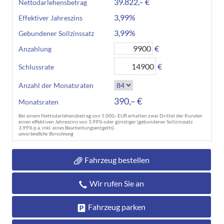
39.822,– €
Nettodarlehensbetrag
3,99%
Effektiver Jahreszins
3,99%
Gebundener Sollzinssatz
€
Anzahlung
€
Schlussrate
Anzahl der Monatsraten
390,– €
Monatsraten
Bei einem Nettodarlehensbetrag von 5.000,- EUR erhalten zwei Drittel der Kunden
einen effektiven Jahreszins von 3,99% oder günstiger (gebundener Sollzinssatz
3,99% p.a. inkl. eines Bearbeitungsentgelts).
unverbindliche Berechnung
Fahrzeug bestellen
Wir rufen Sie an
Fahrzeug parken