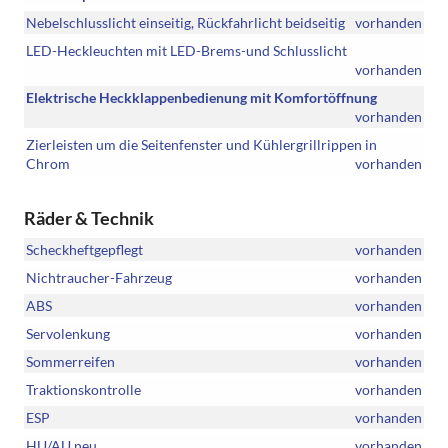
Nebelschlusslicht einseitig, Rückfahrlicht beidseitig
vorhanden
LED-Heckleuchten mit LED-Brems-und Schlusslicht
vorhanden
Elektrische Heckklappenbedienung mit Komfortöffnung
vorhanden
Zierleisten um die Seitenfenster und Kühlergrillrippen in
Chrom
vorhanden
Räder & Technik
Scheckheftgepflegt
vorhanden
Nichtraucher-Fahrzeug
vorhanden
ABS
vorhanden
Servolenkung
vorhanden
Sommerreifen
vorhanden
Traktionskontrolle
vorhanden
ESP
vorhanden
HU/AU neu
vorhanden