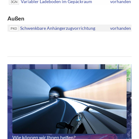
Variabler Ladeboden im Gepäckraum
vorhanden
3GN
Außen
Schwenkbare Anhängerzugvorrichtung
vorhanden
PK0
Wie können wir Ihnen helfen?