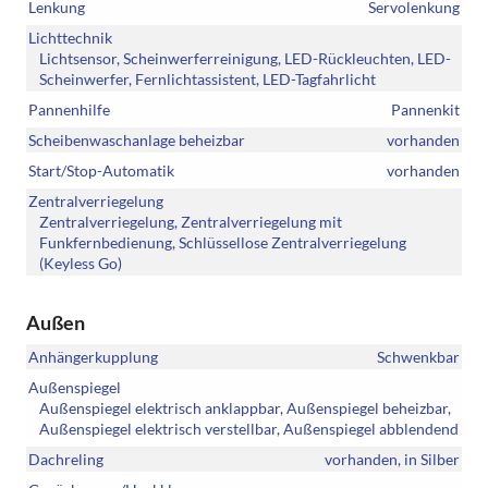
Lenkung
Servolenkung
Lichttechnik
Lichtsensor, Scheinwerferreinigung, LED-Rückleuchten, LED-
Scheinwerfer, Fernlichtassistent, LED-Tagfahrlicht
Pannenhilfe
Pannenkit
Scheibenwaschanlage beheizbar
vorhanden
Start/Stop-Automatik
vorhanden
Zentralverriegelung
Zentralverriegelung, Zentralverriegelung mit
Funkfernbedienung, Schlüssellose Zentralverriegelung
(Keyless Go)
Außen
Anhängerkupplung
Schwenkbar
Außenspiegel
Außenspiegel elektrisch anklappbar, Außenspiegel beheizbar,
Außenspiegel elektrisch verstellbar, Außenspiegel abblendend
Dachreling
vorhanden, in Silber