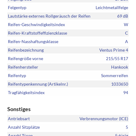
Felgentyp
Leichtmetallfelge
Lautstärke externes Rollgeräusch der Reifen
69 dB
Reifen-Geschwindigkeitsindex
W
Reifen-Kraftstoffeffizienzklasse
C
Reifen-Nasshaftungsklasse
A
Reifenbezeichnung
Ventus Prime 4
Reifengröße vorne
215/55 R17
Reifenhersteller
Hankook
Reifentyp
Sommerreifen
Reifentypenkennung (Artikelnr.)
1033650
Tragfähigkeitsindex
94
Sonstiges
Antriebsart
Verbrennungsmotor (ICE)
Anzahl Sitzplätze
5
Anzahl Türen
5-türig