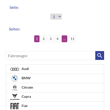
Seite:
Seiten:
1
2
3
4
...
11
Fahrzeugnr.
Audi
BMW
Citroën
Cupra
Fiat