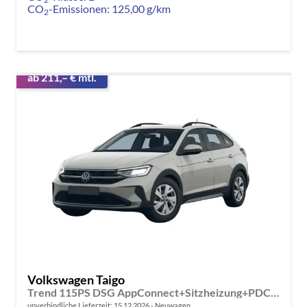
CO
-Emissionen:
125,00 g/km
2
ab 211,– € mtl.
Volkswagen Taigo
Trend 115PS DSG AppConnect+Sitzheizung+PDC+Alu16+LED+DAB+FrontAssist
unverbindliche Lieferzeit:
15.12.2026
Neuwagen