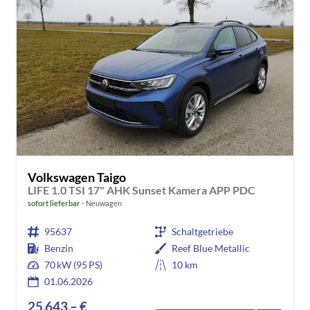
Volkswagen Taigo
LIFE 1.0 TSI 17" AHK Sunset Kamera APP PDC
sofort lieferbar
Neuwagen
95637
Schaltgetriebe
Benzin
Reef Blue Metallic
70 kW (95 PS)
10 km
01.06.2026
25.643,– €