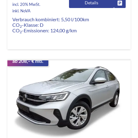
Details
Fahrzeug
incl. 20% MwSt.
inkl. NoVA
Verbrauch kombiniert:
5,50 l/100km
CO
-Klasse:
D
2
CO
-Emissionen:
124,00 g/km
2
ab 208,– € mtl.