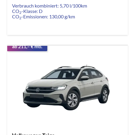
Verbrauch kombiniert:
5,70 l/100km
CO
-Klasse:
D
2
CO
-Emissionen:
130,00 g/km
2
ab 211,– € mtl.