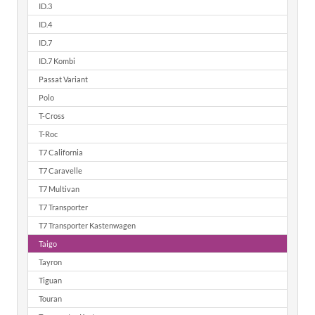
ID.3
ID.4
ID.7
ID.7 Kombi
Passat Variant
Polo
T-Cross
T-Roc
T7 California
T7 Caravelle
T7 Multivan
T7 Transporter
T7 Transporter Kastenwagen
Taigo
Tayron
Tiguan
Touran