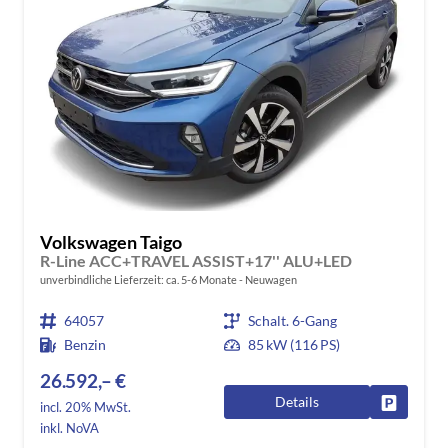
Volkswagen Taigo
R-Line ACC+TRAVEL ASSIST+17'' ALU+LED
unverbindliche Lieferzeit: ca. 5-6 Monate
Neuwagen
64057
Schalt. 6-Gang
Benzin
85 kW (116 PS)
26.592,– €
Details
Fahrzeug
incl. 20% MwSt.
inkl. NoVA