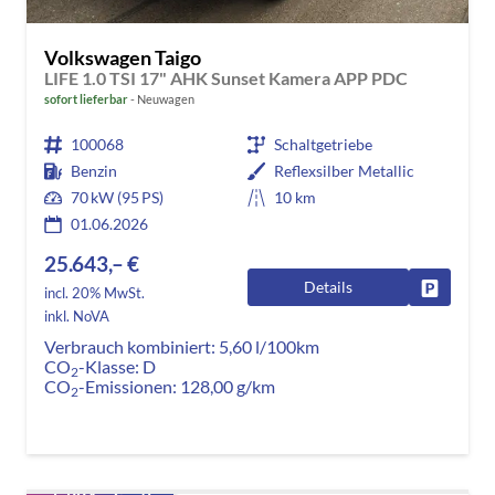
Volkswagen Taigo
LIFE 1.0 TSI 17" AHK Sunset Kamera APP PDC
sofort lieferbar
Neuwagen
100068
Schaltgetriebe
Benzin
Reflexsilber Metallic
70 kW (95 PS)
10 km
01.06.2026
25.643,– €
Details
Fahrzeug
incl. 20% MwSt.
inkl. NoVA
Verbrauch kombiniert:
5,60 l/100km
CO
-Klasse:
D
2
CO
-Emissionen:
128,00 g/km
2