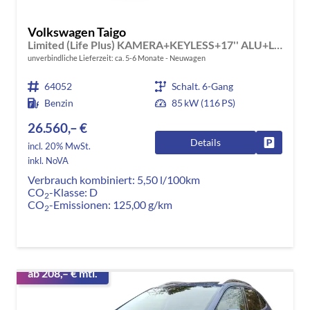
Volkswagen Taigo
Limited (Life Plus) KAMERA+KEYLESS+17'' ALU+LED
unverbindliche Lieferzeit: ca. 5-6 Monate
Neuwagen
64052
Schalt. 6-Gang
Benzin
85 kW (116 PS)
26.560,– €
Details
Fahrzeug
incl. 20% MwSt.
inkl. NoVA
Verbrauch kombiniert:
5,50 l/100km
CO
-Klasse:
D
2
CO
-Emissionen:
125,00 g/km
2
ab 208,– € mtl.