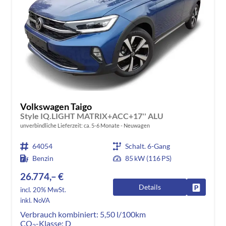
Volkswagen Taigo
Style IQ.LIGHT MATRIX+ACC+17'' ALU
unverbindliche Lieferzeit: ca. 5-6 Monate
Neuwagen
64054
Schalt. 6-Gang
Benzin
85 kW (116 PS)
26.774,– €
Details
Fahrzeug
incl. 20% MwSt.
inkl. NoVA
Verbrauch kombiniert:
5,50 l/100km
CO
-Klasse:
D
2