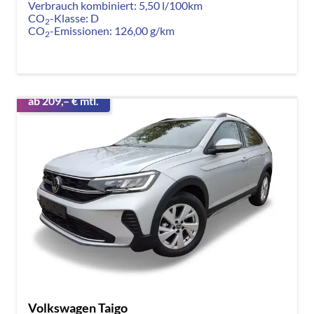
Verbrauch kombiniert:
5,50 l/100km
CO
-Klasse:
D
2
CO
-Emissionen:
126,00 g/km
2
ab 209,– € mtl.
Volkswagen Taigo