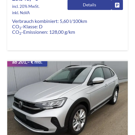
Details
Fahrzeug
incl. 20% MwSt.
inkl. NoVA
Verbrauch kombiniert:
5,60 l/100km
CO
-Klasse:
D
2
CO
-Emissionen:
128,00 g/km
2
ab 201,– € mtl.