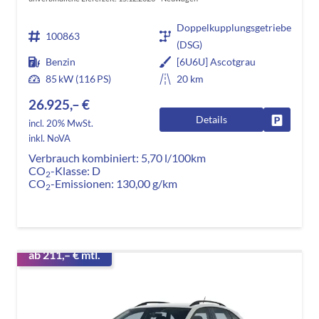
Doppelkupplungsgetriebe
100863
(DSG)
Benzin
[6U6U] Ascotgrau
85 kW (116 PS)
20 km
26.925,– €
Details
Fahrzeug
incl. 20% MwSt.
inkl. NoVA
Verbrauch kombiniert:
5,70 l/100km
CO
-Klasse:
D
2
CO
-Emissionen:
130,00 g/km
2
ab 211,– € mtl.