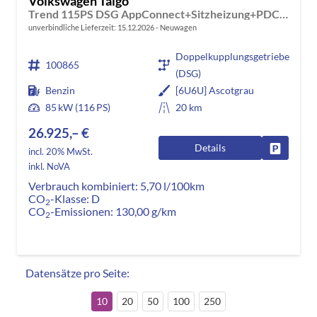
Volkswagen Taigo
Trend 115PS DSG AppConnect+Sitzheizung+PDC+Alu16+LED+DAB+FrontAssist
unverbindliche Lieferzeit:
15.12.2026
Neuwagen
Doppelkupplungsgetriebe
100865
(DSG)
Benzin
[6U6U] Ascotgrau
85 kW (116 PS)
20 km
26.925,– €
Details
Fahrzeug
incl. 20% MwSt.
inkl. NoVA
Verbrauch kombiniert:
5,70 l/100km
CO
-Klasse:
D
2
CO
-Emissionen:
130,00 g/km
2
Datensätze pro Seite:
10
20
50
100
250