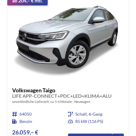
ab 204,– € mtl.
Volkswagen Taigo
LIFE APP-CONNECT+PDC+LED+KLIMA+ALU
unverbindliche Lieferzeit: ca. 5-6 Monate
Neuwagen
64050
Schalt. 6-Gang
Benzin
85 kW (116 PS)
26.059,– €