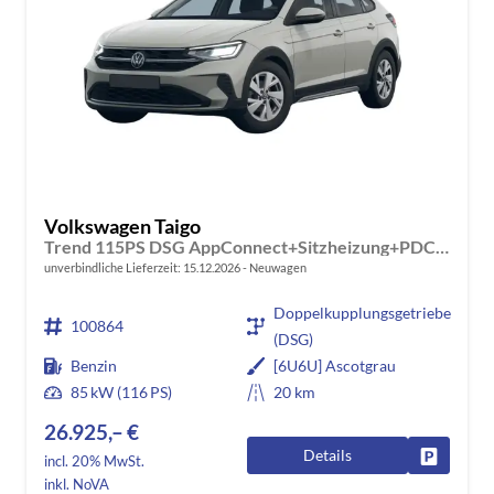
Volkswagen Taigo
Trend 115PS DSG AppConnect+Sitzheizung+PDC+Alu16+LED+DAB+FrontAssist
unverbindliche Lieferzeit:
15.12.2026
Neuwagen
Doppelkupplungsgetriebe
100864
(DSG)
Benzin
[6U6U] Ascotgrau
85 kW (116 PS)
20 km
26.925,– €
Details
Fahrzeug
incl. 20% MwSt.
inkl. NoVA