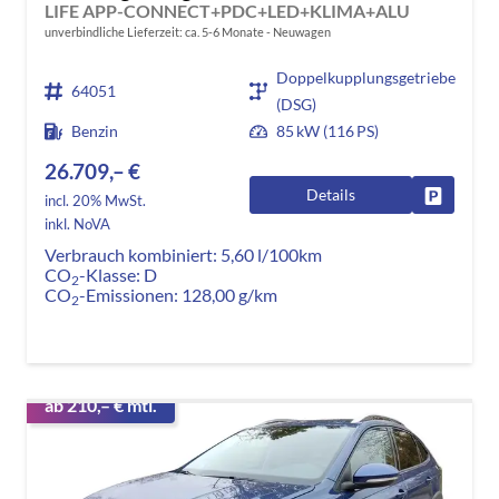
LIFE APP-CONNECT+PDC+LED+KLIMA+ALU
unverbindliche Lieferzeit: ca. 5-6 Monate
Neuwagen
Doppelkupplungsgetriebe
64051
(DSG)
Benzin
85 kW (116 PS)
26.709,– €
Details
Fahrzeug
incl. 20% MwSt.
inkl. NoVA
Verbrauch kombiniert:
5,60 l/100km
CO
-Klasse:
D
2
CO
-Emissionen:
128,00 g/km
2
ab 210,– € mtl.