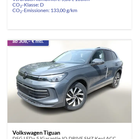
CO
-Klasse:
D
2
CO
-Emissionen:
133,00 g/km
2
ab 308,– € mtl.
Volkswagen Tiguan
DSG LED+ 5JGarantie IQ.DRIVE SHZ Keyl ACC