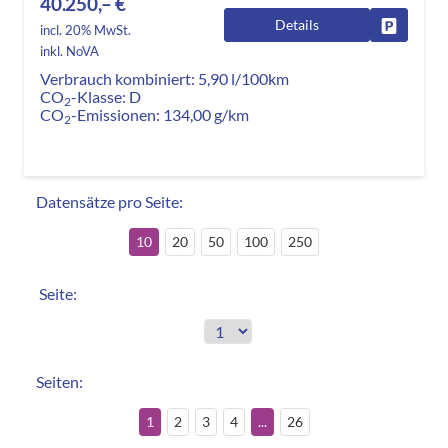
40.250,– €
Details
Fahrzeug
incl. 20% MwSt.
inkl. NoVA
Verbrauch kombiniert:
5,90 l/100km
CO
-Klasse:
D
2
CO
-Emissionen:
134,00 g/km
2
Datensätze pro Seite:
10
20
50
100
250
Seite:
Seiten:
1
2
3
4
...
26