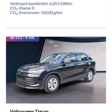
Verbrauch kombiniert:
6,20 l/100km
CO
-Klasse:
E
2
CO
-Emissionen:
142,00 g/km
2
ab 313,– € mtl.
Volkswagen Tiguan