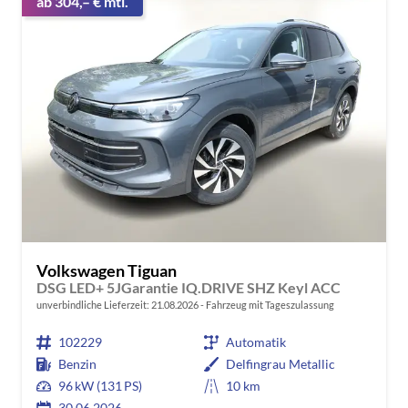
ab 304,– € mtl.
Volkswagen Tiguan
DSG LED+ 5JGarantie IQ.DRIVE SHZ Keyl ACC
unverbindliche Lieferzeit:
21.08.2026
Fahrzeug mit Tageszulassung
102229
Automatik
Benzin
Delfingrau Metallic
96 kW (131 PS)
10 km
30.06.2026