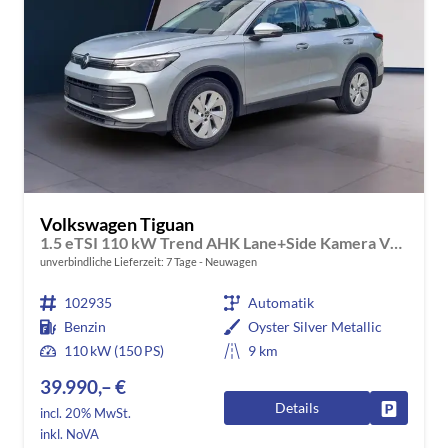
Volkswagen Tiguan
1.5 eTSI 110 kW Trend AHK Lane+Side Kamera VZE
unverbindliche Lieferzeit:
7 Tage
Neuwagen
102935
Automatik
Benzin
Oyster Silver Metallic
110 kW (150 PS)
9 km
39.990,– €
Details
Fahrzeug
incl. 20% MwSt.
inkl. NoVA