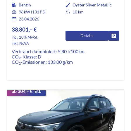
Benzin
Oyster Silver Metallic
96 kW (131 PS)
10 km
23.04.2026
38.801,– €
Details
Fahrzeug
incl. 20% MwSt.
inkl. NoVA
Verbrauch kombiniert:
5,80 l/100km
CO
-Klasse:
D
2
CO
-Emissionen:
133,00 g/km
2
ab 304,– € mtl.