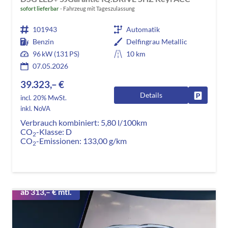
sofort lieferbar
Fahrzeug mit Tageszulassung
101943
Automatik
Benzin
Delfingrau Metallic
96 kW (131 PS)
10 km
07.05.2026
39.323,– €
Details
Fahrzeug
incl. 20% MwSt.
inkl. NoVA
Verbrauch kombiniert:
5,80 l/100km
CO
-Klasse:
D
2
CO
-Emissionen:
133,00 g/km
2
ab 313,– € mtl.