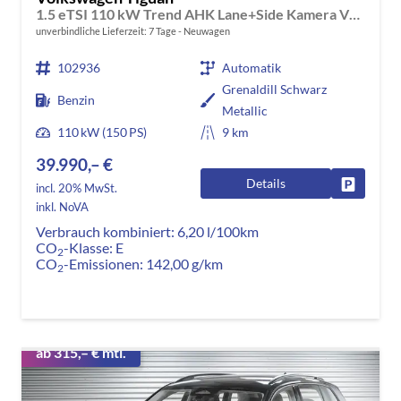
1.5 eTSI 110 kW Trend AHK Lane+Side Kamera VZE
unverbindliche Lieferzeit:
7 Tage
Neuwagen
102936
Automatik
Grenaldill Schwarz
Benzin
Metallic
110 kW (150 PS)
9 km
39.990,– €
Details
Fahrzeug
incl. 20% MwSt.
inkl. NoVA
Verbrauch kombiniert:
6,20 l/100km
CO
-Klasse:
E
2
CO
-Emissionen:
142,00 g/km
2
ab 315,– € mtl.