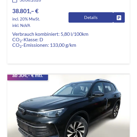
38.801,– €
Details
Fahrzeug
incl. 20% MwSt.
inkl. NoVA
Verbrauch kombiniert:
5,80 l/100km
CO
-Klasse:
D
2
CO
-Emissionen:
133,00 g/km
2
ab 304,– € mtl.