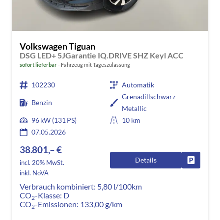
Volkswagen Tiguan
DSG LED+ 5JGarantie IQ.DRIVE SHZ Keyl ACC
sofort lieferbar
Fahrzeug mit Tageszulassung
102230
Automatik
Grenadillschwarz
Benzin
Metallic
96 kW (131 PS)
10 km
07.05.2026
38.801,– €
Details
Fahrzeug
incl. 20% MwSt.
inkl. NoVA
Verbrauch kombiniert:
5,80 l/100km
CO
-Klasse:
D
2
CO
-Emissionen:
133,00 g/km
2