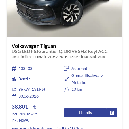
Volkswagen Tiguan
DSG LED+ 5JGarantie IQ.DRIVE SHZ Keyl ACC
unverbindliche Lieferzeit:
21.08.2026
Fahrzeug mit Tageszulassung
103233
Automatik
Grenadillschwarz
Benzin
Metallic
96 kW (131 PS)
10 km
30.06.2026
38.801,– €
Details
Fahrzeug
incl. 20% MwSt.
inkl. NoVA
Verbrauch kombiniert:
5,80 l/100km