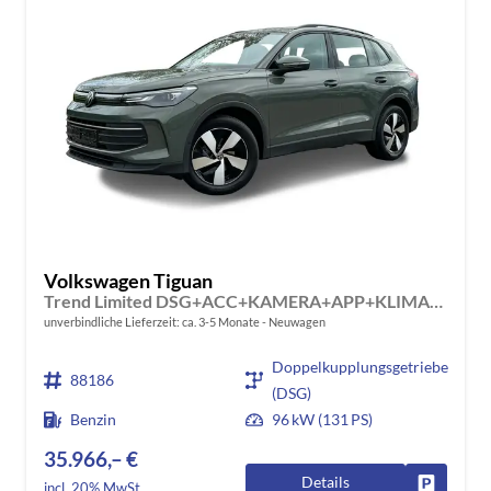
Volkswagen Tiguan
Trend Limited DSG+ACC+KAMERA+APP+KLIMA+LED+17" LM
unverbindliche Lieferzeit: ca. 3-5 Monate
Neuwagen
Doppelkupplungsgetriebe
88186
(DSG)
Benzin
96 kW (131 PS)
35.966,– €
Details
Fahrzeug
incl. 20% MwSt.