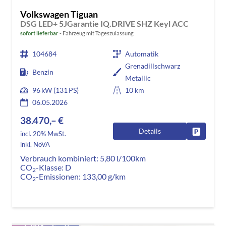
Volkswagen Tiguan
DSG LED+ 5JGarantie IQ.DRIVE SHZ Keyl ACC
sofort lieferbar
Fahrzeug mit Tageszulassung
104684
Automatik
Grenadillschwarz
Benzin
Metallic
96 kW (131 PS)
10 km
06.05.2026
38.470,– €
Details
Fahrzeug
incl. 20% MwSt.
inkl. NoVA
Verbrauch kombiniert:
5,80 l/100km
CO
-Klasse:
D
2
CO
-Emissionen:
133,00 g/km
2