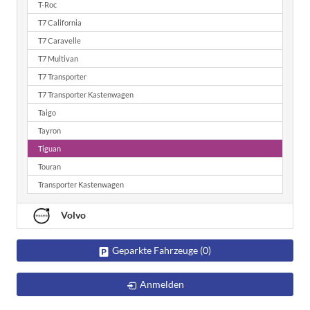
T-Roc
T7 California
T7 Caravelle
T7 Multivan
T7 Transporter
T7 Transporter Kastenwagen
Taigo
Tayron
Tiguan
Touran
Transporter Kastenwagen
Volvo
Geparkte Fahrzeuge (
0
)
Anmelden