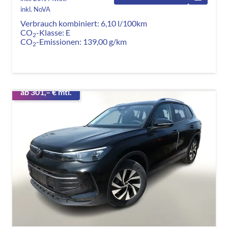
inkl. NoVA
Verbrauch kombiniert:
6,10 l/100km
CO
-Klasse:
E
2
CO
-Emissionen:
139,00 g/km
2
ab 301,– € mtl.