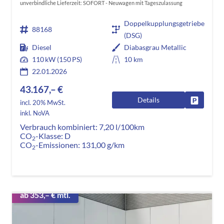
unverbindliche Lieferzeit: SOFORT
Neuwagen mit Tageszulassung
Doppelkupplungsgetriebe
88168
(DSG)
Diesel
Diabasgrau Metallic
110 kW (150 PS)
10 km
22.01.2026
43.167,– €
Details
Fahrzeug
incl. 20% MwSt.
inkl. NoVA
Verbrauch kombiniert:
7,20 l/100km
CO
-Klasse:
D
2
CO
-Emissionen:
131,00 g/km
2
ab 353,– € mtl.