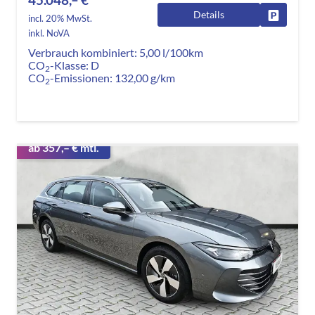
Details
Fahrzeug
incl. 20% MwSt.
inkl. NoVA
Verbrauch kombiniert:
5,00 l/100km
CO
-Klasse:
D
2
CO
-Emissionen:
132,00 g/km
2
ab 357,– € mtl.