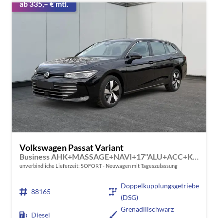
ab 335,– € mtl.
Volkswagen Passat Variant
Business AHK+MASSAGE+NAVI+17"ALU+ACC+KAMERA+LED
unverbindliche Lieferzeit: SOFORT
Neuwagen mit Tageszulassung
Doppelkupplungsgetriebe
88165
(DSG)
Grenadillschwarz
Diesel