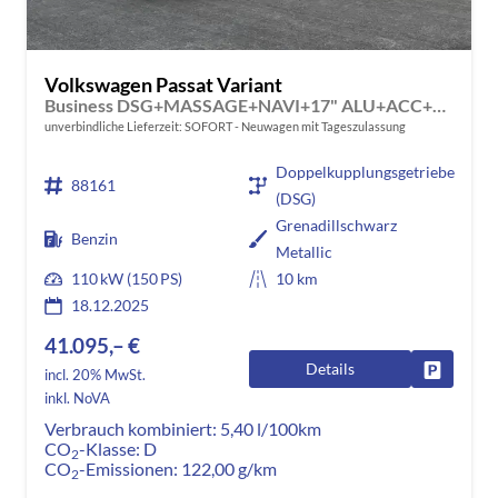
Volkswagen Passat Variant
Business DSG+MASSAGE+NAVI+17" ALU+ACC+KAMERA+LED
unverbindliche Lieferzeit: SOFORT
Neuwagen mit Tageszulassung
Doppelkupplungsgetriebe
88161
(DSG)
Grenadillschwarz
Benzin
Metallic
110 kW (150 PS)
10 km
18.12.2025
41.095,– €
Details
Fahrzeug
incl. 20% MwSt.
inkl. NoVA
Verbrauch kombiniert:
5,40 l/100km
CO
-Klasse:
D
2
CO
-Emissionen:
122,00 g/km
2