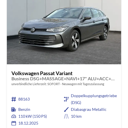
Volkswagen Passat Variant
Business DSG+MASSAGE+NAVI+17" ALU+ACC+KAMERA+LED
unverbindliche Lieferzeit: SOFORT
Neuwagen mit Tageszulassung
Doppelkupplungsgetriebe
88163
(DSG)
Benzin
Diabasgrau Metallic
110 kW (150 PS)
10 km
18.12.2025