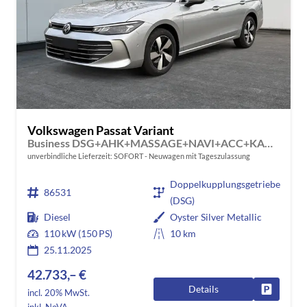
Volkswagen Passat Variant
Business DSG+AHK+MASSAGE+NAVI+ACC+KAMERA+LED+17" ALU
unverbindliche Lieferzeit: SOFORT
Neuwagen mit Tageszulassung
Doppelkupplungsgetriebe
86531
(DSG)
Diesel
Oyster Silver Metallic
110 kW (150 PS)
10 km
25.11.2025
42.733,– €
Details
Fahrzeug
incl. 20% MwSt.
inkl. NoVA