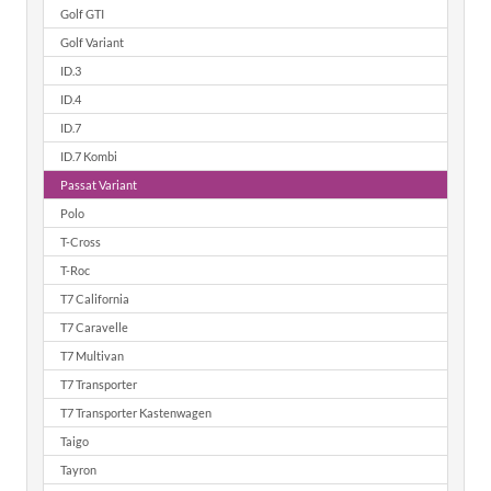
Golf GTI
Golf Variant
ID.3
ID.4
ID.7
ID.7 Kombi
Passat Variant
Polo
T-Cross
T-Roc
T7 California
T7 Caravelle
T7 Multivan
T7 Transporter
T7 Transporter Kastenwagen
Taigo
Tayron