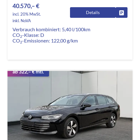
40.570,– €
Details
Fahrzeug
incl. 20% MwSt.
inkl. NoVA
Verbrauch kombiniert:
5,40 l/100km
CO
-Klasse:
D
2
CO
-Emissionen:
122,00 g/km
2
ab 322,– € mtl.