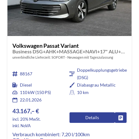
Volkswagen Passat Variant
Business DSG+AHK+MASSAGE+NAVI+17" ALU+ACC+KAMERA+LED
unverbindliche Lieferzeit: SOFORT
Neuwagen mit Tageszulassung
Doppelkupplungsgetriebe
88167
(DSG)
Diesel
Diabasgrau Metallic
110 kW (150 PS)
10 km
22.01.2026
43.167,– €
Details
Fahrzeug
incl. 20% MwSt.
inkl. NoVA
Verbrauch kombiniert:
7,20 l/100km