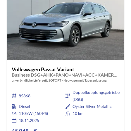
Volkswagen Passat Variant
Business DSG+AHK+PANO+NAVI+ACC+KAMERA+LED+MASSAGE
unverbindliche Lieferzeit: SOFORT
Neuwagen mit Tageszulassung
Doppelkupplungsgetriebe
85868
(DSG)
Diesel
Oyster Silver Metallic
110 kW (150 PS)
10 km
18.11.2025
45.048,– €