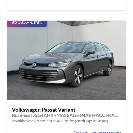
ab 335,– € mtl.
Volkswagen Passat Variant
Business DSG+AHK+MASSAGE+NAVI+ACC+KAMERA+LED+17" ALU
unverbindliche Lieferzeit: SOFORT
Neuwagen mit Tageszulassung
Doppelkupplungsgetriebe