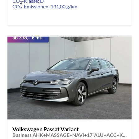
CO
-Klasse:
D
2
CO
-Emissionen:
131,00 g/km
2
ab 338,– € mtl.
Volkswagen Passat Variant
Business AHK+MASSAGE+NAVI+17"ALU+ACC+KAMERA+LED