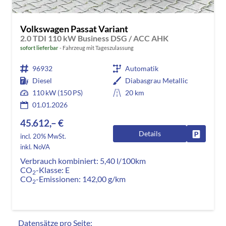
Volkswagen Passat Variant
2.0 TDI 110 kW Business DSG / ACC AHK
sofort lieferbar
Fahrzeug mit Tageszulassung
96932
Automatik
Diesel
Diabasgrau Metallic
110 kW (150 PS)
20 km
01.01.2026
45.612,– €
Details
Fahrzeug
incl. 20% MwSt.
inkl. NoVA
Verbrauch kombiniert:
5,40 l/100km
CO
-Klasse:
E
2
CO
-Emissionen:
142,00 g/km
2
Datensätze pro Seite: