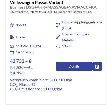
Volkswagen Passat Variant
Business DSG+AHK+MASSAGE+NAVI+ACC+KAMERA+LED+17" ALU
unverbindliche Lieferzeit: SOFORT
Neuwagen mit Tageszulassung
Doppelkupplungsgetriebe
86533
(DSG)
Grenadillschwarz
Diesel
Metallic
110 kW (150 PS)
10 km
14.11.2025
42.733,– €
Details
Fahrzeug
incl. 20% MwSt.
inkl. NoVA
Verbrauch kombiniert:
5,00 l/100km
CO
-Klasse:
D
2
CO
-Emissionen:
131,00 g/km
2