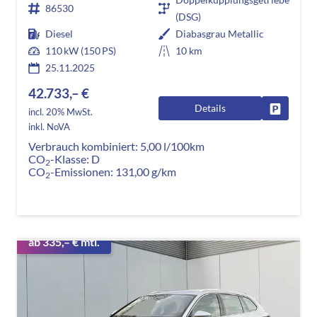
86530
(DSG)
Diesel
Diabasgrau Metallic
110 kW (150 PS)
10 km
25.11.2025
42.733,– €
Details
Fahrzeug
incl. 20% MwSt.
inkl. NoVA
Verbrauch kombiniert:
5,00 l/100km
CO
-Klasse:
D
2
CO
-Emissionen:
131,00 g/km
2
ab 335,– € mtl.