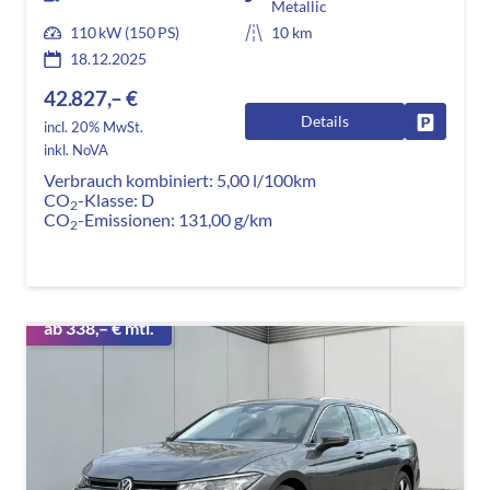
Metallic
110 kW (150 PS)
10 km
18.12.2025
42.827,– €
Details
Fahrzeug
incl. 20% MwSt.
inkl. NoVA
Verbrauch kombiniert:
5,00 l/100km
CO
-Klasse:
D
2
CO
-Emissionen:
131,00 g/km
2
ab 338,– € mtl.