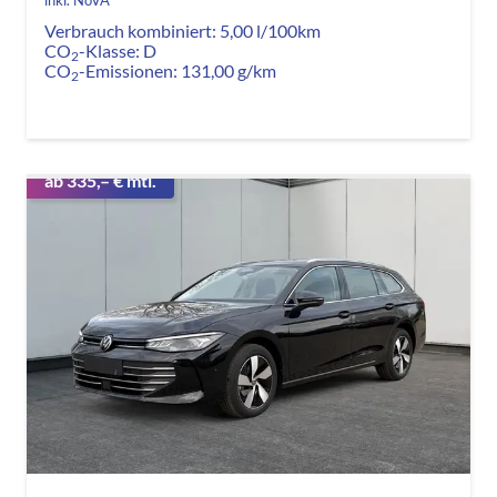
Verbrauch kombiniert:
5,00 l/100km
CO
-Klasse:
D
2
CO
-Emissionen:
131,00 g/km
2
ab 335,– € mtl.