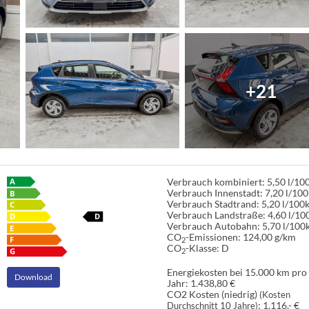
+21
Verbrauch kombiniert:
5,50 l/1
Verbrauch Innenstadt:
7,20 l/10
Verbrauch Stadtrand:
5,20 l/100
Verbrauch Landstraße:
4,60 l/1
Verbrauch Autobahn:
5,70 l/100
CO
-Emissionen:
124,00 g/km
2
CO
-Klasse:
D
2
Energiekosten bei 15.000 km pro
Download
Jahr:
1.438,80 €
CO2 Kosten (niedrig)
(Kosten
:
1.116,- €
Durchschnitt 10 Jahre)