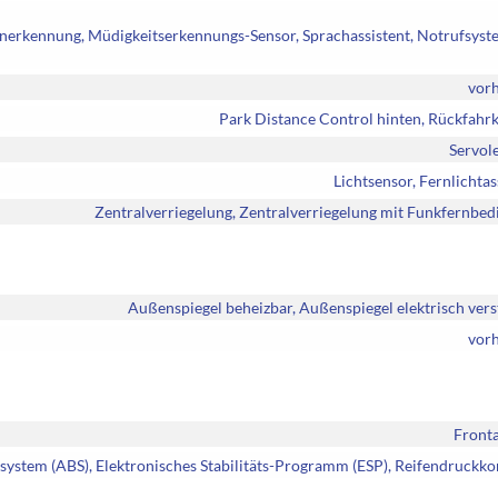
enerkennung, Müdigkeitserkennungs-Sensor, Sprachassistent, Notrufsyst
vor
Park Distance Control hinten, Rückfah
Servol
Lichtsensor, Fernlichtas
Zentralverriegelung, Zentralverriegelung mit Funkfernbe
Außenspiegel beheizbar, Außenspiegel elektrisch vers
vor
Fronta
system (ABS), Elektronisches Stabilitäts-Programm (ESP), Reifendruckko