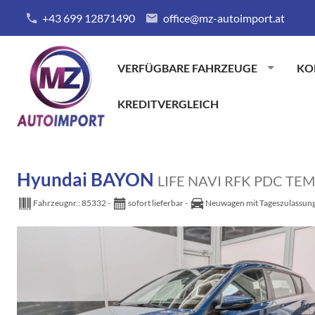
+43 699 12871490
office@mz-autoimport.at
VERFÜGBARE FAHRZEUGE
KO
KREDITVERGLEICH
Hyundai BAYON
LIFE NAVI RFK PDC T
Fahrzeugnr.:
85332
sofort lieferbar
Neuwagen mit Tageszulassun