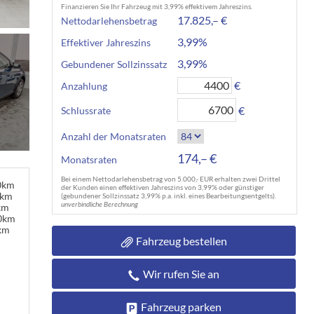
Finanzieren Sie Ihr Fahrzeug mit 3,99% effektivem Jahreszins.
17.825,– €
Nettodarlehensbetrag
3,99%
Effektiver Jahreszins
3,99%
Gebundener Sollzinssatz
€
Anzahlung
€
Schlussrate
Anzahl der Monatsraten
174,– €
Monatsraten
Bei einem Nettodarlehensbetrag von 5.000,- EUR erhalten zwei Drittel
00km
der Kunden einen effektiven Jahreszins von 3,99% oder günstiger
0km
(gebundener Sollzinssatz 3,99% p.a. inkl. eines Bearbeitungsentgelts).
unverbindliche Berechnung
km
00km
km
Fahrzeug bestellen
Wir rufen Sie an
Fahrzeug parken