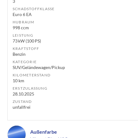
3
SCHADSTOFFKLASSE
Euro 6 EA
HUBRAUM
998 ccm
LEISTUNG
73 kW (100 PS)
KRAFTSTOFF
Benzin
KATEGORIE
SUV/Geländewagen/Pickup
KILOMETERSTAND
10 km
ERSTZULASSUNG
28.10.2025
ZUSTAND
unfallfrei
Außenfarbe