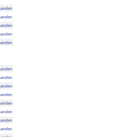
handen
handen
handen
handen
handen
handen
handen
handen
handen
handen
handen
handen
handen