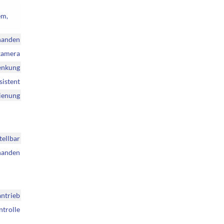
em,
handen
rkamera
enkung
sistent
dienung
tellbar
handen
ntrieb
ntrolle