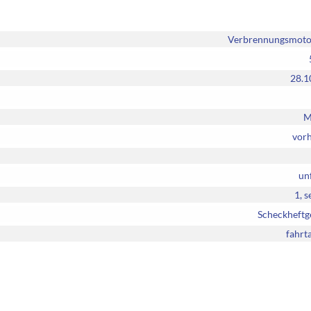
Verbrennungsmotor
28.1
M
vor
unf
1, s
Scheckheftg
fahrt