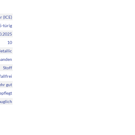
 (ICE)
5-türig
0.2025
10
etallic
handen
Stoff
allfrei
ehr gut
epflegt
auglich