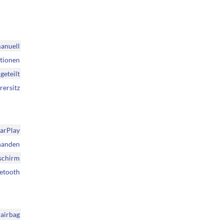
anuell
ktionen
geteilt
rersitz
CarPlay
handen
dschirm
etooth
rairbag