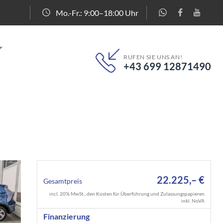
Mo.-Fr.: 9:00–18:00 Uhr
RUFEN SIE UNS AN!
+43 699 12871490
22.225,– €
Gesamtpreis
incl. 20% MwSt., den Kosten für Überführung und Zulassungspapieren
inkl. NoVA
Finanzierung