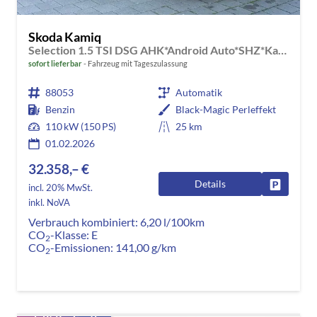
Skoda Kamiq
Selection 1.5 TSI DSG AHK*Android Auto*SHZ*Kamera*Keyless*2Z Klimaauto*
sofort lieferbar
Fahrzeug mit Tageszulassung
88053
Automatik
Benzin
Black-Magic Perleffekt
110 kW (150 PS)
25 km
01.02.2026
32.358,– €
Details
Fahrzeug
incl. 20% MwSt.
inkl. NoVA
Verbrauch kombiniert:
6,20 l/100km
CO
-Klasse:
E
2
CO
-Emissionen:
141,00 g/km
2