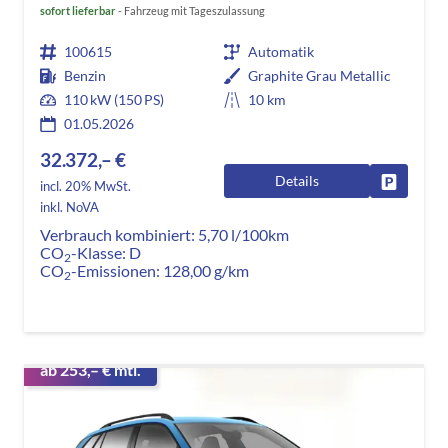
sofort lieferbar
Fahrzeug mit Tageszulassung
100615
Automatik
Benzin
Graphite Grau Metallic
110 kW (150 PS)
10 km
01.05.2026
32.372,– €
Details
Fahrzeug
incl. 20% MwSt.
inkl. NoVA
Verbrauch kombiniert:
5,70 l/100km
CO
-Klasse:
D
2
CO
-Emissionen:
128,00 g/km
2
ab 253,– € mtl.