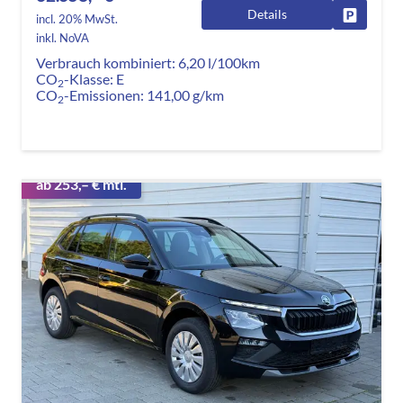
Details
Fahrzeug
incl. 20% MwSt.
inkl. NoVA
Verbrauch kombiniert:
6,20 l/100km
CO
-Klasse:
E
2
CO
-Emissionen:
141,00 g/km
2
ab 253,– € mtl.