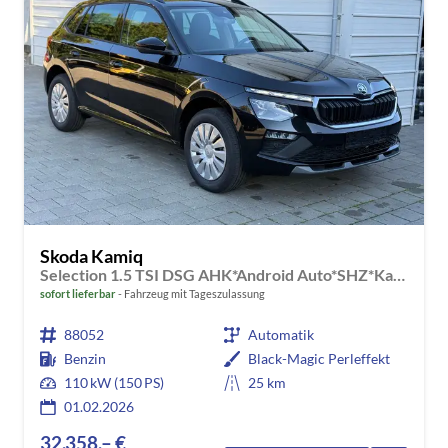
Skoda Kamiq
Selection 1.5 TSI DSG AHK*Android Auto*SHZ*Kamera*Keyless*2Z Klimaauto*
sofort lieferbar
Fahrzeug mit Tageszulassung
88052
Automatik
Benzin
Black-Magic Perleffekt
110 kW (150 PS)
25 km
01.02.2026
32.358,– €