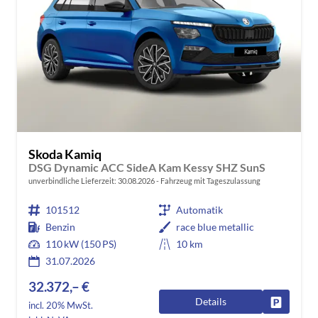
Skoda Kamiq
DSG Dynamic ACC SideA Kam Kessy SHZ SunS
unverbindliche Lieferzeit:
30.08.2026
Fahrzeug mit Tageszulassung
101512
Automatik
Benzin
race blue metallic
110 kW (150 PS)
10 km
31.07.2026
32.372,– €
Details
Fahrzeug
incl. 20% MwSt.