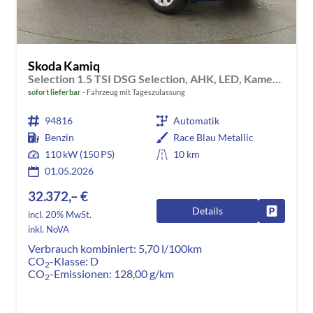
Skoda Kamiq
Selection 1.5 TSI DSG Selection, AHK, LED, Kamera, Ladeboden, Winter, 16-Zoll
sofort lieferbar
Fahrzeug mit Tageszulassung
94816
Automatik
Benzin
Race Blau Metallic
110 kW (150 PS)
10 km
01.05.2026
32.372,– €
Details
Fahrzeug
incl. 20% MwSt.
inkl. NoVA
Verbrauch kombiniert:
5,70 l/100km
CO
-Klasse:
D
2
CO
-Emissionen:
128,00 g/km
2