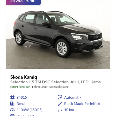
ab 253,– € mtl.
Skoda Kamiq
Selection 1.5 TSI DSG Selection, AHK, LED, Kamera, Ladeboden, Winter, 16-Zoll
sofort lieferbar
Fahrzeug mit Tageszulassung
94815
Automatik
Benzin
Black Magic Perleffekt
110 kW (150 PS)
10 km
01.05.2026