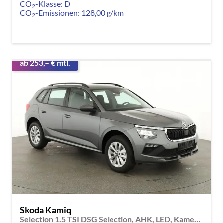
CO
-Klasse:
D
2
CO
-Emissionen:
128,00 g/km
2
ab 253,– € mtl.
Skoda Kamiq
Selection 1.5 TSI DSG Selection, AHK, LED, Kamera, Ladeboden, Winter, 16-Zoll