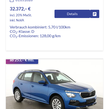
32.372,– €
Details
Fahrzeug
incl. 20% MwSt.
inkl. NoVA
Verbrauch kombiniert:
5,70 l/100km
CO
-Klasse:
D
2
CO
-Emissionen:
128,00 g/km
2
ab 253,– € mtl.