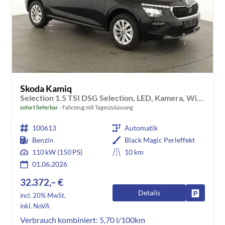
Skoda Kamiq
Selection 1.5 TSI DSG Selection, LED, Kamera, Winter, Ladeboden, 16-Zoll, 4 J.-Garantie
sofort lieferbar
Fahrzeug mit Tageszulassung
100613
Automatik
Benzin
Black Magic Perleffekt
110 kW (150 PS)
10 km
01.06.2026
32.372,– €
Details
Fahrzeug
incl. 20% MwSt.
inkl. NoVA
Verbrauch kombiniert:
5,70 l/100km