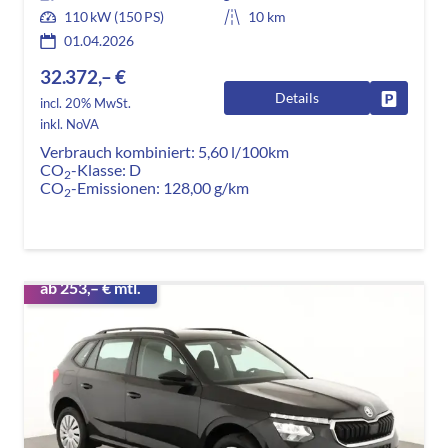
110 kW (150 PS)
10 km
01.04.2026
32.372,– €
Details
Fahrzeug
incl. 20% MwSt.
inkl. NoVA
Verbrauch kombiniert:
5,60 l/100km
CO
-Klasse:
D
2
CO
-Emissionen:
128,00 g/km
2
ab 253,– € mtl.