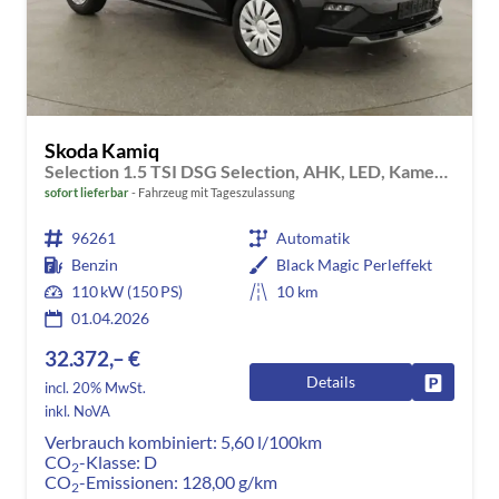
Skoda Kamiq
Selection 1.5 TSI DSG Selection, AHK, LED, Kamera, Ladeboden, Winter
sofort lieferbar
Fahrzeug mit Tageszulassung
96261
Automatik
Benzin
Black Magic Perleffekt
110 kW (150 PS)
10 km
01.04.2026
32.372,– €
Details
Fahrzeug
incl. 20% MwSt.
inkl. NoVA
Verbrauch kombiniert:
5,60 l/100km
CO
-Klasse:
D
2
CO
-Emissionen:
128,00 g/km
2