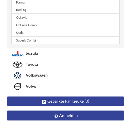
Karoq
Kodiaq
Octavia
Octavia Combi
Scala
Superb Combi
Suzuki
Toyota
Volkswagen
Volvo
Geparkte Fahrzeuge (
0
)
Anmelden