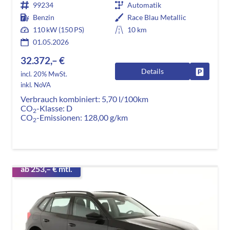
99234
Automatik
Benzin
Race Blau Metallic
110 kW (150 PS)
10 km
01.05.2026
32.372,– €
Details
Fahrzeug
incl. 20% MwSt.
inkl. NoVA
Verbrauch kombiniert:
5,70 l/100km
CO
-Klasse:
D
2
CO
-Emissionen:
128,00 g/km
2
ab 253,– € mtl.